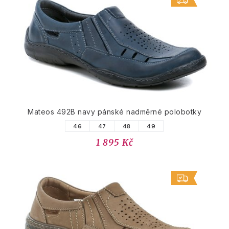
Mateos 492B navy pánské nadměrné polobotky
46
47
48
49
1 895 Kč