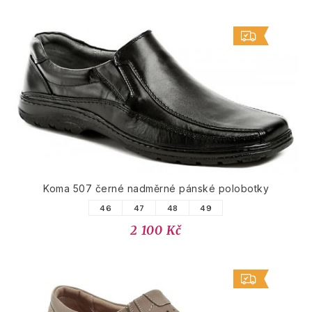
Koma 507 černé nadměrné pánské polobotky
46
47
48
49
2 100 Kč