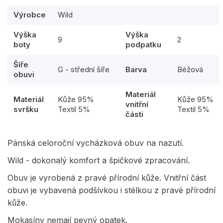
Výrobce
Wild
Výška
Výška
9
2
boty
podpatku
Šíře
G - střední šíře
Barva
Béžová
obuvi
Materiál
Materiál
Kůže 95%
Kůže 95%
vnitřní
svršku
Textil 5%
Textil 5%
části
Pánská celoroční vycházková obuv na nazutí.
Wild - dokonalý komfort a špičkové zpracování.
Obuv je vyrobená z pravé přírodní kůže. Vnitřní část
obuvi je vybavená podšívkou i stélkou z pravé přírodní
kůže.
Mokasíny nemají pevný opatek.