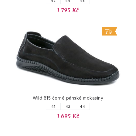
42
44
45
1 795 Kč
Wild 815 černé pánské mokasíny
41
42
44
1 695 Kč