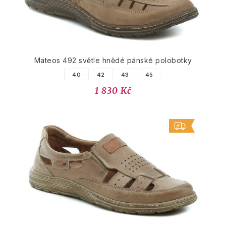
Mateos 492 světle hnědé pánské polobotky
40
42
43
45
1 830 Kč