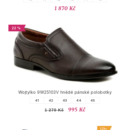
1 870 Kč
22 %
Wojtylko 9W25103V hnědé pánské polobotky
41
42
43
44
45
995 Kč
1 270 Kč