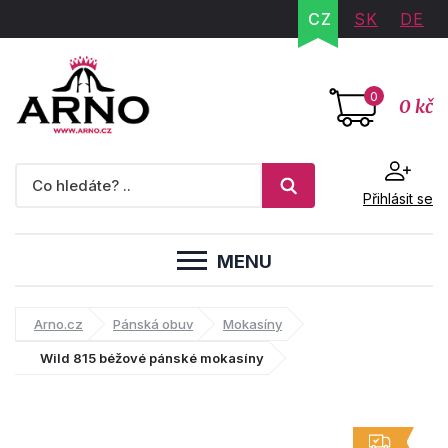
CZ
SK
DE
0
0 kč
Přihlásit se
MENU
Arno.cz
Pánská obuv
Mokasíny
Wild 815 béžové pánské mokasíny