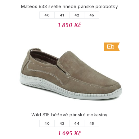
Mateos 933 světle hnědé pánské polobotky
40
41
42
45
1 850 Kč
Wild 815 béžové pánské mokasíny
40
43
44
45
1 695 Kč