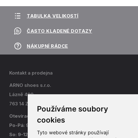
TABULKA VELIKOSTÍ
ČASTO KLADENÉ DOTAZY
NÁKUPNÍ RÁDCE
Kontakt a prodejna
ARNO shoes s.r.o.
Lázně 490
763 14 Zlín - Kostelec
Používáme soubory
Otevírací doba
cookies
Po-Pá: 9-17
Tyto webové stránky používají
So: 9-12