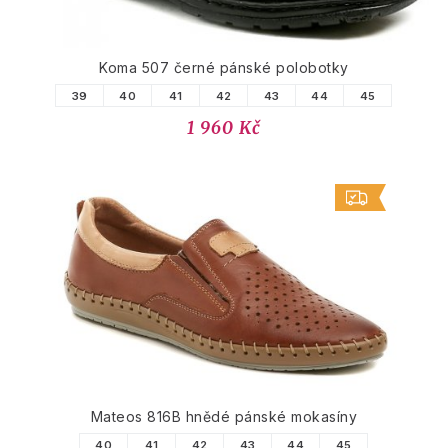
Koma 507 černé pánské polobotky
39
40
41
42
43
44
45
1 960 Kč
Mateos 816B hnědé pánské mokasíny
40
41
42
43
44
45