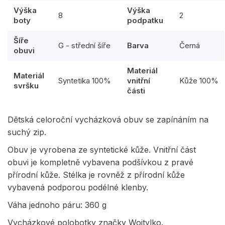
Výška
Výška
8
2
boty
podpatku
Šíře
G - střední šíře
Barva
Černá
obuvi
Materiál
Materiál
Syntetika 100%
vnitřní
Kůže 100%
svršku
části
Dětská celoroční vycházková obuv se zapínáním na
suchý zip.
Obuv je vyrobena ze syntetické kůže. Vnitřní část
obuvi je kompletně vybavena podšívkou z pravé
přírodní kůže. Stélka je rovněž z přírodní kůže
vybavená podporou podélné klenby.
Váha jednoho páru: 360 g
Vycházkové polobotky značky Wojtylko.