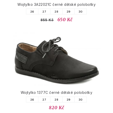
Wojtylko 3A22021C černé dětské polobotky
26
27
28
29
30
650 Kč
855 Kč
Wojtylko 1377C černé dětské polobotky
26
27
28
29
30
820 Kč