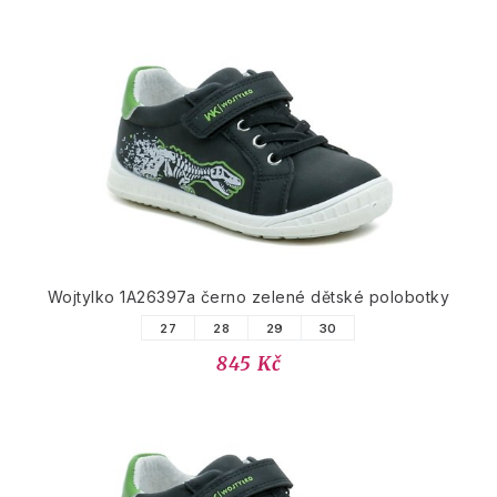
Wojtylko 1A26397a černo zelené dětské polobotky
27
28
29
30
845 Kč