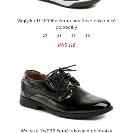
Wojtylko 1T26396a černo oranžové chlapecké
polobotky
27
28
29
30
845 Kč
Wojtylko 7w1196 černé lakované polobotky