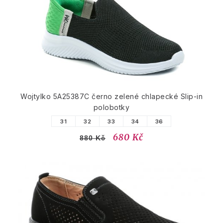
Wojtylko 5A25387C černo zelené chlapecké Slip-in
polobotky
31
32
33
34
36
680 Kč
880 Kč