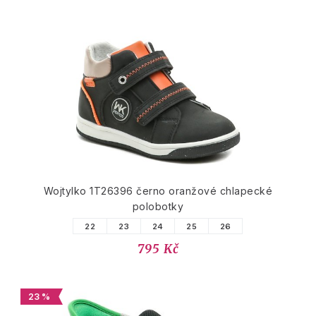
Wojtylko 1T26396 černo oranžové chlapecké
polobotky
22
23
24
25
26
795 Kč
23 %