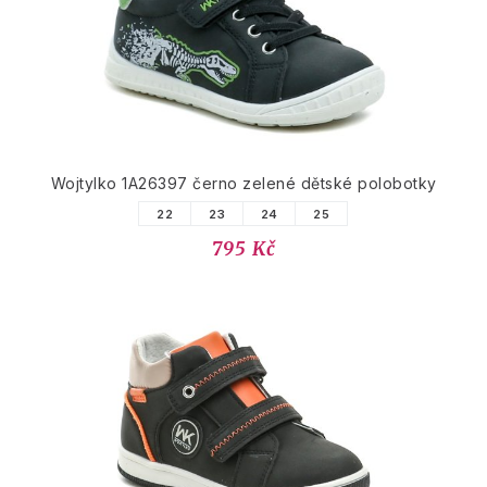
Wojtylko 1A26397 černo zelené dětské polobotky
22
23
24
25
795 Kč