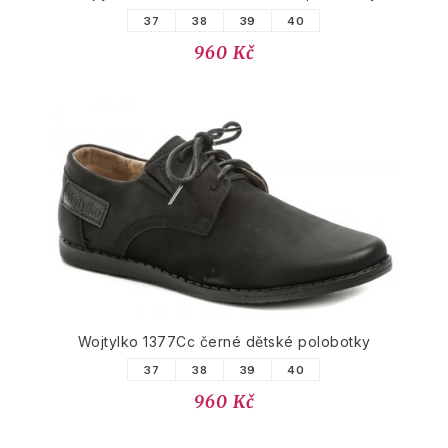
37
38
39
40
960 Kč
Wojtylko 1377Cc černé dětské polobotky
37
38
39
40
960 Kč