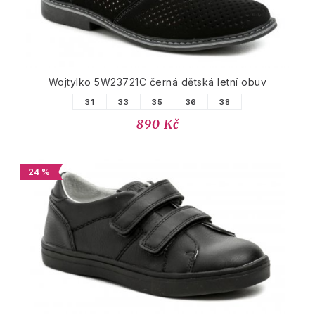
Wojtylko 5W23721C černá dětská letní obuv
31
33
35
36
38
890 Kč
24 %