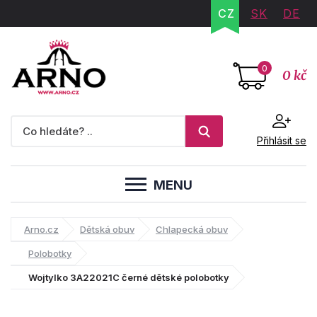
CZ
SK
DE
0
0 kč
Přihlásit se
MENU
Arno.cz
Dětská obuv
Chlapecká obuv
Polobotky
Wojtylko 3A22021C černé dětské polobotky