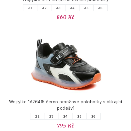
31
32
33
34
35
36
860 Kč
Wojtylko 1A26415 černo oranžové polobotky s blikající
podešví
22
23
24
25
26
795 Kč