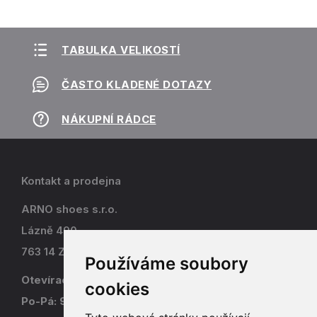
TABULKA VELIKOSTÍ
ČASTO KLADENÉ DOTAZY
NÁKUPNÍ RÁDCE
Kontakt a prodejna
ARNO shoes s.r.o.
Lázně 490
763 14 Zlín - Kostelec
Používáme soubory
Otevírací doba
cookies
Po-Pá: 9-17