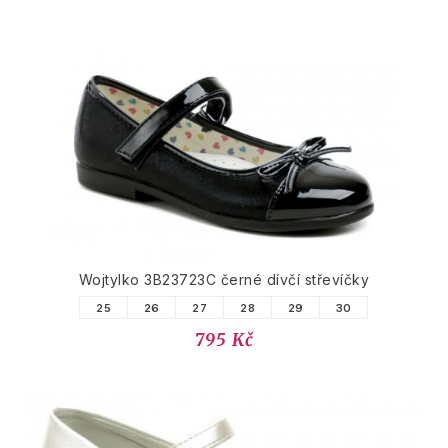
Wojtylko 3B23723C černé dívčí střevíčky
25
26
27
28
29
30
795 Kč