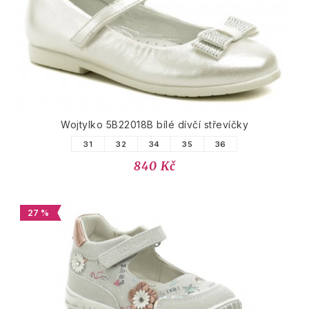
Wojtylko 5B22018B bílé dívčí střevíčky
31
32
34
35
36
840 Kč
27 %