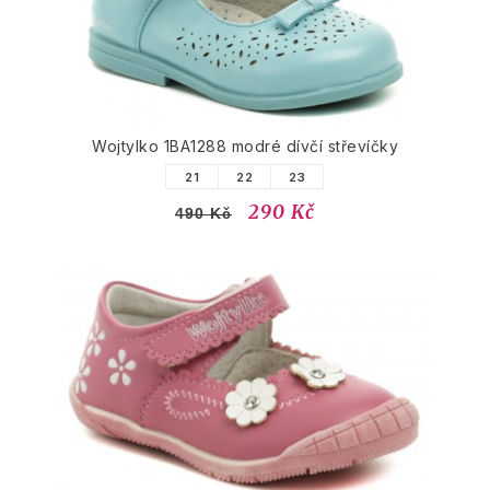
Wojtylko 1BA1288 modré dívčí střevíčky
21
22
23
290 Kč
490 Kč