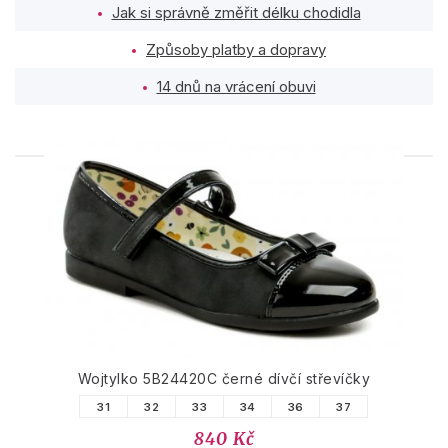
Jak si správně změřit délku chodidla
Způsoby platby a dopravy
14 dnů na vrácení obuvi
PODOBNÉ PRODUKTY
Wojtylko 5B24420C černé dívčí střevíčky
31
32
33
34
36
37
840 Kč