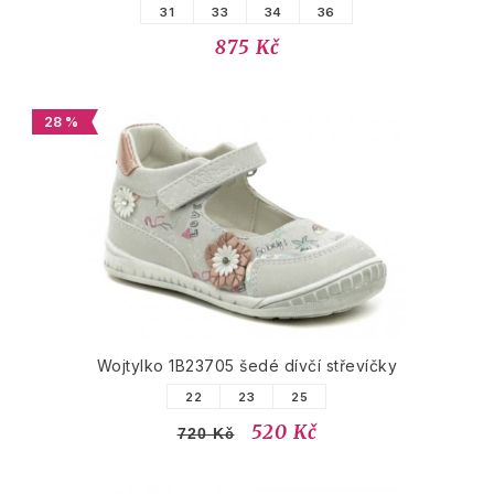
31
33
34
36
875 Kč
28 %
Wojtylko 1B23705 šedé dívčí střevíčky
22
23
25
520 Kč
720 Kč