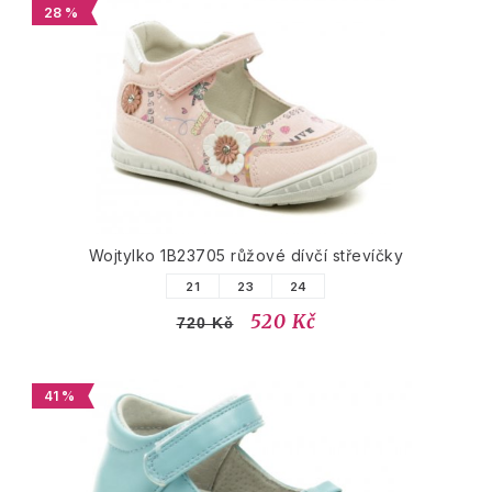
28 %
Wojtylko 1B23705 růžové dívčí střevíčky
21
23
24
520 Kč
720 Kč
41 %