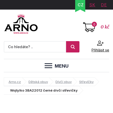
CZ
SK
DE
0
0 kč
Přihlásit se
MENU
Arno.cz
Dětská obuv
Dívčí obuv
Střevíčky
Wojtylko 3BA22012 černé dívčí střevíčky