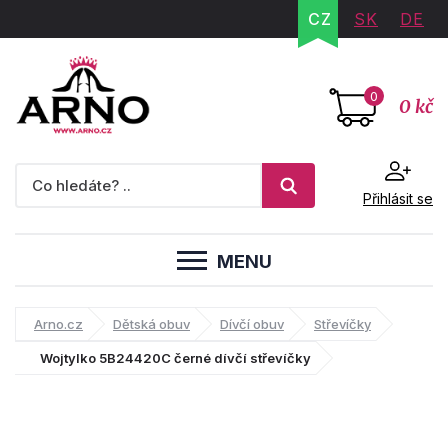
CZ
SK
DE
0
0 kč
Přihlásit se
MENU
Arno.cz
Dětská obuv
Dívčí obuv
Střevíčky
Wojtylko 5B24420C černé dívčí střevíčky