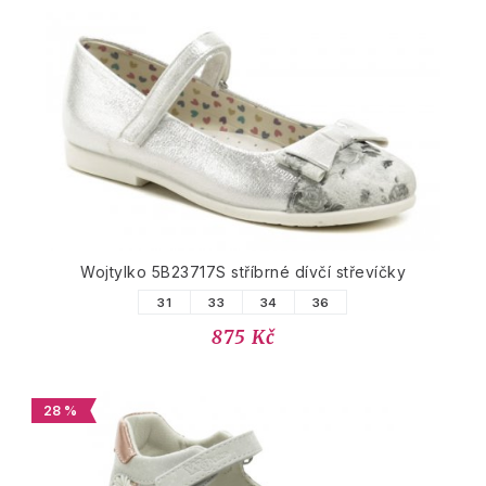
Wojtylko 5B23717S stříbrné dívčí střevíčky
31
33
34
36
875 Kč
28 %