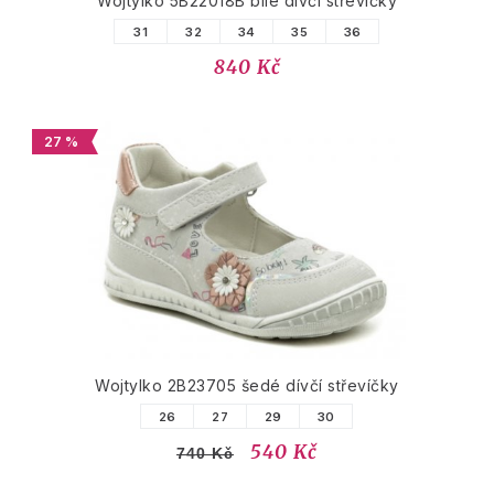
Wojtylko 5B22018B bílé dívčí střevíčky
31
32
34
35
36
840 Kč
27 %
Wojtylko 2B23705 šedé dívčí střevíčky
26
27
29
30
540 Kč
740 Kč