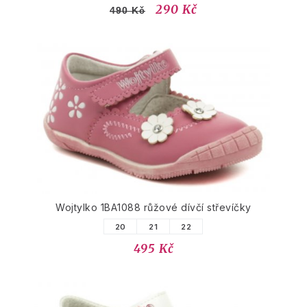
290 Kč
490 Kč
Wojtylko 1BA1088 růžové dívčí střevíčky
20
21
22
495 Kč