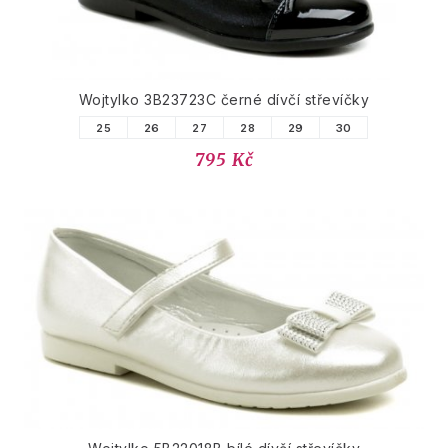
Wojtylko 3B23723C černé dívčí střevíčky
25
26
27
28
29
30
795 Kč