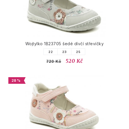
Wojtylko 1B23705 šedé dívčí střevíčky
22
23
25
520 Kč
720 Kč
28 %