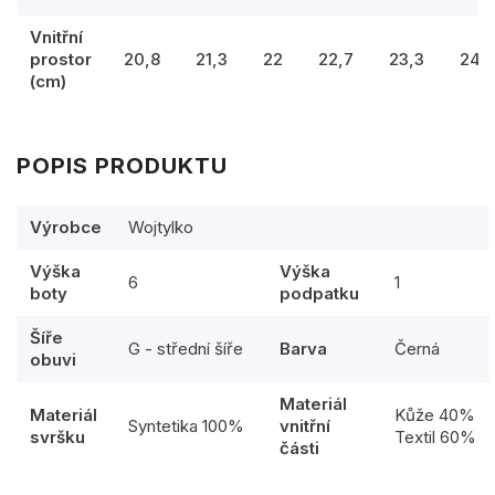
Vnitřní
prostor
20,8
21,3
22
22,7
23,3
24
(cm)
POPIS PRODUKTU
Výrobce
Wojtylko
Výška
Výška
6
1
boty
podpatku
Šíře
G - střední šíře
Barva
Černá
obuvi
Materiál
Materiál
Kůže 40%
Syntetika 100%
vnitřní
svršku
Textil 60%
části