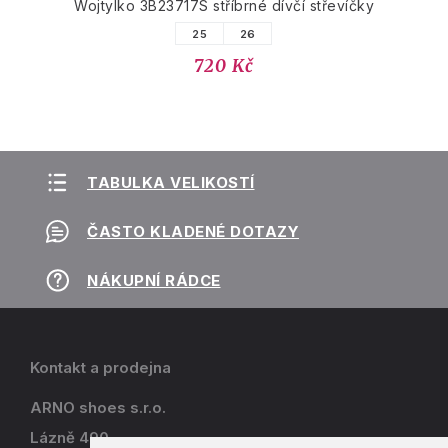
Wojtylko 3B23717S stříbrné dívčí střevíčky
25
26
720 Kč
TABULKA VELIKOSTÍ
ČASTO KLADENÉ DOTAZY
NÁKUPNÍ RÁDCE
Kontakt a prodejna
ARNO shoes s.r.o.
Lázně 490