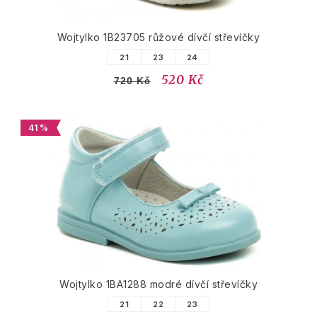
Wojtylko 1B23705 růžové dívčí střevíčky
21
23
24
520 Kč
720 Kč
41 %
Wojtylko 1BA1288 modré dívčí střevíčky
21
22
23