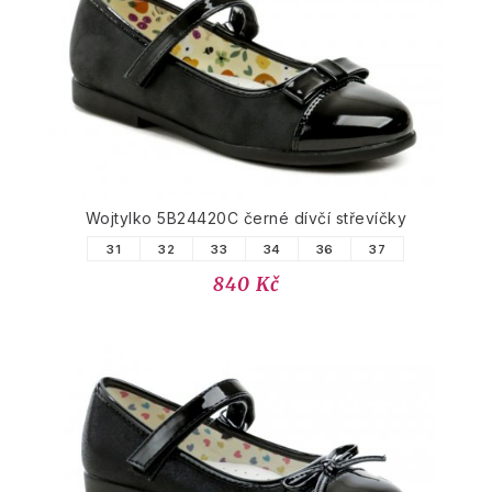
PODOBNÉ PRODUKTY
Wojtylko 5B24420C černé dívčí střevíčky
31
32
33
34
36
37
840 Kč