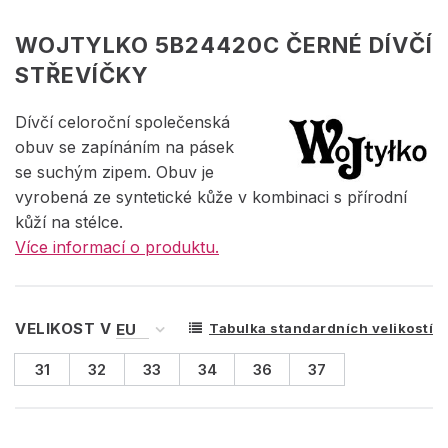
WOJTYLKO 5B24420C ČERNÉ DÍVČÍ
STŘEVÍČKY
Dívčí celoroční společenská
obuv se zapínáním na pásek
se suchým zipem. Obuv je
vyrobená ze syntetické kůže v kombinaci s přírodní
kůží na stélce.
Více informací o produktu.
VELIKOST V
Tabulka standardních velikostí
31
32
33
34
36
37