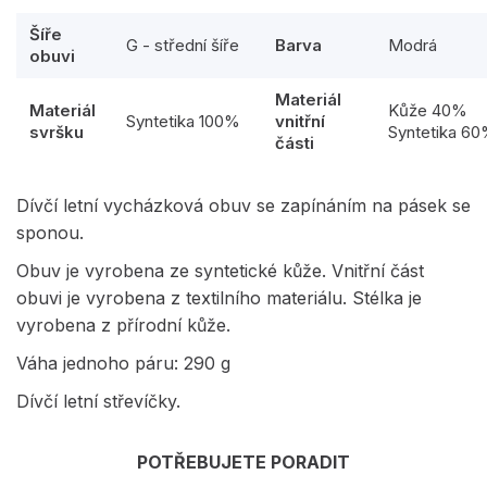
Šíře
G - střední šíře
Barva
Modrá
obuvi
Materiál
Materiál
Kůže 40%
Syntetika 100%
vnitřní
svršku
Syntetika 6
části
Dívčí letní vycházková obuv se zapínáním na pásek se
sponou.
Obuv je vyrobena ze syntetické kůže. Vnitřní část
obuvi je vyrobena z textilního materiálu. Stélka je
vyrobena z přírodní kůže.
Váha jednoho páru: 290 g
Dívčí letní střevíčky.
POTŘEBUJETE PORADIT