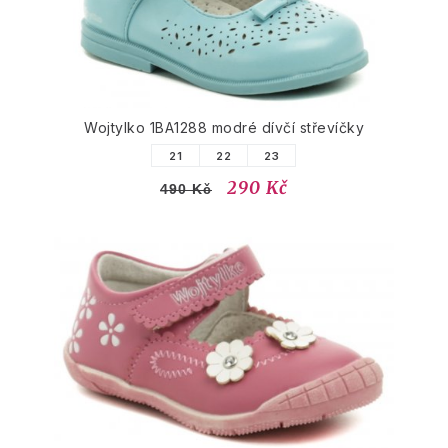
Wojtylko 1BA1288 modré dívčí střevíčky
21
22
23
290 Kč
490 Kč