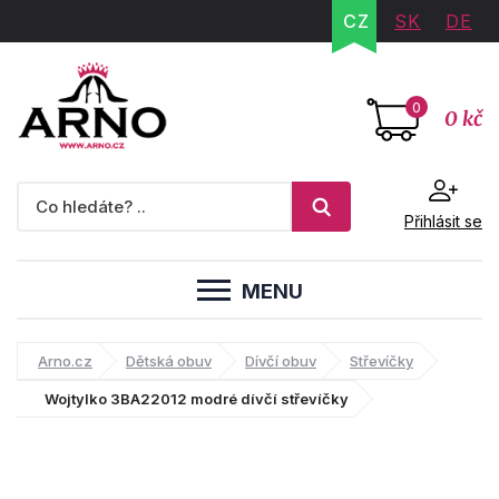
CZ
SK
DE
0
0 kč
Přihlásit se
MENU
Arno.cz
Dětská obuv
Dívčí obuv
Střevíčky
Wojtylko 3BA22012 modré dívčí střevíčky