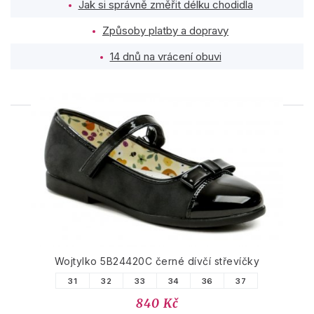
Jak si správně změřit délku chodidla
Způsoby platby a dopravy
14 dnů na vrácení obuvi
PODOBNÉ PRODUKTY
Wojtylko 5B24420C černé dívčí střevíčky
31
32
33
34
36
37
840 Kč