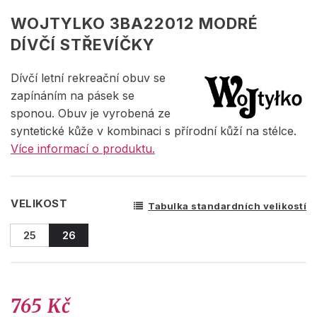
WOJTYLKO 3BA22012 MODRÉ
DÍVČÍ STŘEVÍČKY
Dívčí letní rekreační obuv se
zapínáním na pásek se
sponou. Obuv je vyrobená ze
syntetické kůže v kombinaci s přírodní kůží na stélce.
Více informací o produktu.
VELIKOST
Tabulka standardních velikostí
25
26
765 Kč