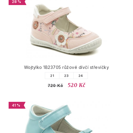
28 %
Wojtylko 1B23705 růžové dívčí střevíčky
21
23
24
520 Kč
720 Kč
41 %