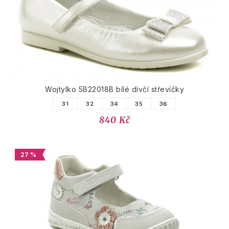
Wojtylko 5B22018B bílé dívčí střevíčky
31
32
34
35
36
840 Kč
27 %