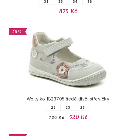
31
33
34
36
875 Kč
28 %
Wojtylko 1B23705 šedé dívčí střevíčky
22
23
25
520 Kč
720 Kč