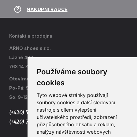
NÁKUPNÍ RÁDCE
Kontakt a prodejna
ARNO shoes s.r.o.
Lázně 490
763 14 Zlín - Kostelec
Používáme soubory
Otevírací doba
cookies
Po-Pá: 9-17
Tyto webové stránky používají
So: 9-12
soubory cookies a další sledovací
nástroje s cílem vylepšení
(+420) 577 915 036,
uživatelského prostředí, zobrazení
(+420) 773 667 390
přizpůsobeného obsahu a reklam,
analýzy návštěvnosti webových