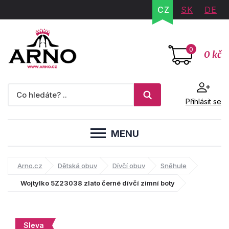
CZ
SK
DE
0
0 kč
Přihlásit se
MENU
Arno.cz
Dětská obuv
Dívčí obuv
Sněhule
Wojtylko 5Z23038 zlato černé dívčí zimní boty
Sleva