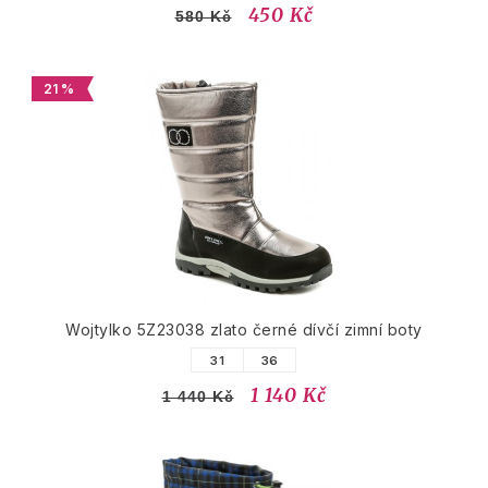
450 Kč
580 Kč
21 %
Wojtylko 5Z23038 zlato černé dívčí zimní boty
31
36
1 140 Kč
1 440 Kč