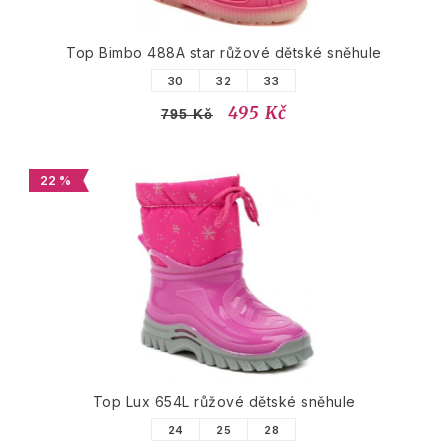
Top Bimbo 488A star růžové dětské sněhule
30
32
33
495 Kč
795 Kč
22 %
Top Lux 654L růžové dětské sněhule
24
25
28