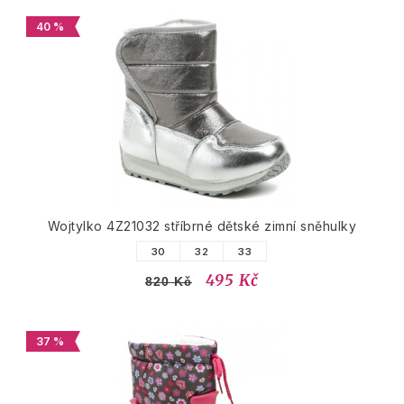
40 %
Wojtylko 4Z21032 stříbrné dětské zimní sněhulky
30
32
33
495 Kč
820 Kč
37 %