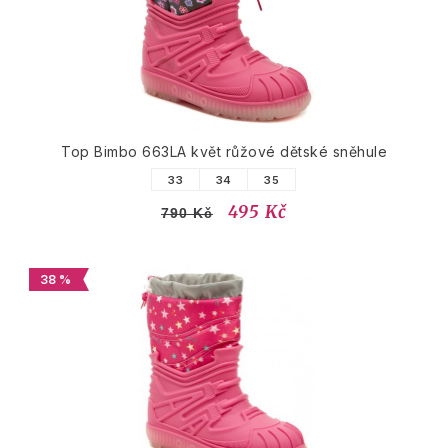
Top Bimbo 663LA květ růžové dětské sněhule
33
34
35
495 Kč
790 Kč
38 %