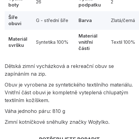
26
2
boty
podpatku
Šíře
G - střední šíře
Barva
Zlatá/černá
obuvi
Materiál
Materiál
Syntetika 100%
vnitřní
Textil 100%
svršku
části
Dětská zimní vycházková a rekreační obuv se
zapínáním na zip.
Obuv je vyrobena ze syntetického textilního materiálu.
Vnitřní část obuvi je kompletně vyteplená chlupatým
textilním kožíškem.
Váha jednoho páru: 810 g
Zimní kotníčkové sněhulky značky Wojtylko.