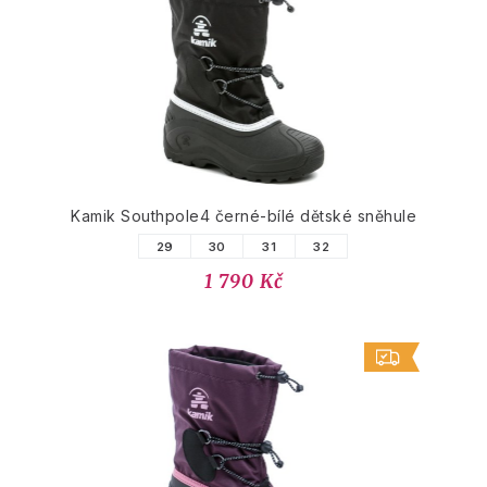
Kamik Southpole4 černé-bílé dětské sněhule
29
30
31
32
1 790 Kč