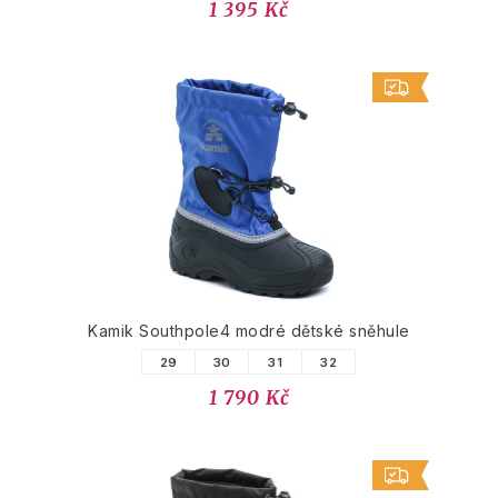
1 395 Kč
Kamik Southpole4 modré dětské sněhule
29
30
31
32
1 790 Kč