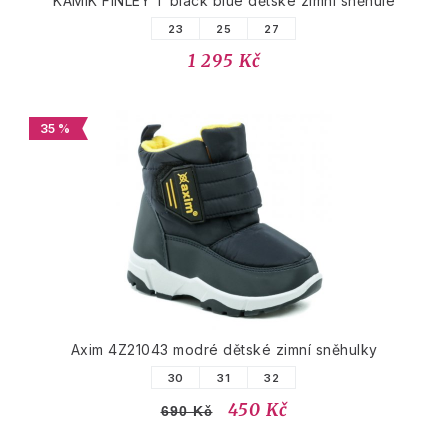
KAMIK FINLEY T black blue dětské zimní sněhule
23
25
27
1 295 Kč
35 %
Axim 4Z21043 modré dětské zimní sněhulky
30
31
32
450 Kč
690 Kč