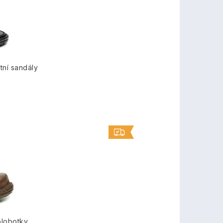
tní sandály
olobotky