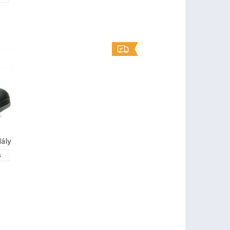
ály
6