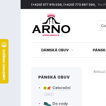
(+420) 577 915 036, (+420) 773 667 390,
Po-P
DÁMSKÁ OBUV
PÁNSK
Arno.cz
PÁNSKÁ OBUV
Celoroční
(262)
Do vody