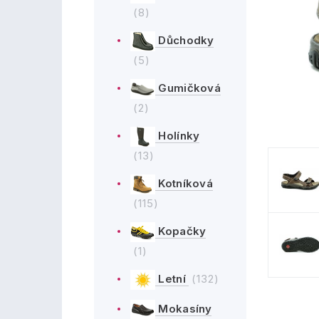
(8)
Důchodky
(5)
Gumičková
(2)
Holínky
(13)
Kotníková
(115)
Kopačky
(1)
Letní
(132)
Mokasíny