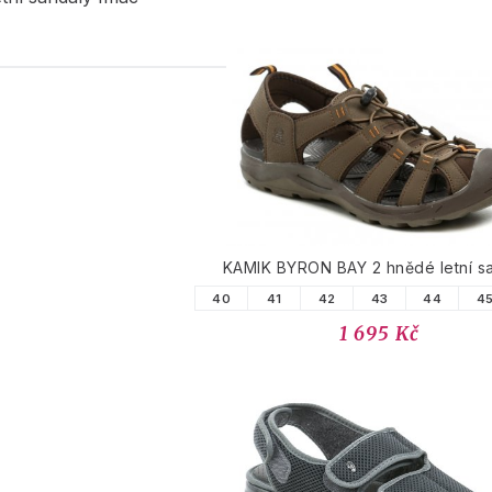
PODOBNÉ PRODUK
KAMIK BYRON BAY 2 hnědé letní s
40
41
42
43
44
4
1 695 Kč