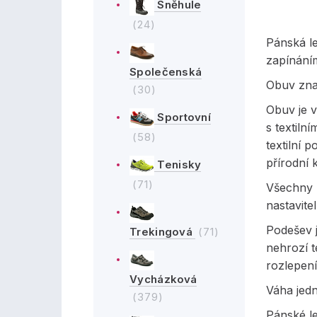
Sněhule
(24)
Pánská l
zapínání
Společenská
Obuv zna
(30)
Obuv je 
Sportovní
s textiln
(58)
textilní 
přírodní k
Tenisky
(71)
Všechny p
nastavit
Podešev 
Trekingová
(71)
nehrozí t
rozlepen
Vycházková
Váha jed
(379)
Pánské le