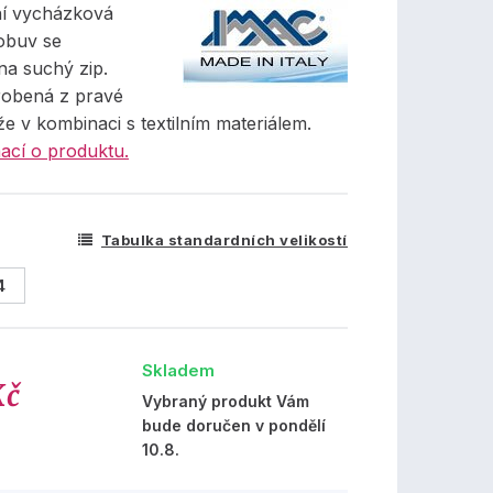
ní vycházková
obuv se
na suchý zip.
robená z pravé
že v kombinaci s textilním materiálem.
ací o produktu.
Tabulka standardních velikostí
4
Skladem
Kč
Vybraný produkt Vám
bude doručen v pondělí
10.8.