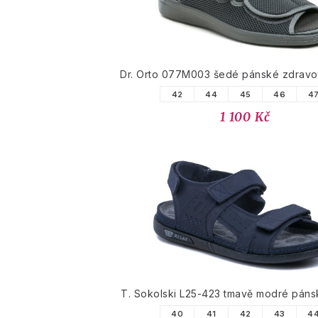
Dr. Orto 077M003 šedé pánské zdravot
42
44
45
46
4
1 100 Kč
T. Sokolski L25-423 tmavě modré páns
40
41
42
43
4