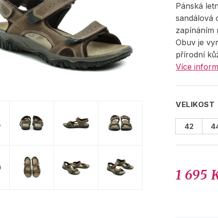
Pánská let
sandálová 
zapínáním 
Obuv je vy
přírodní ků
Více inform
VELIKOST
42
4
1 695 