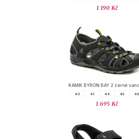
1 190 Kč
KAMIK BYRON BAY 2 černé sand
40
41
44
45
4
1 695 Kč