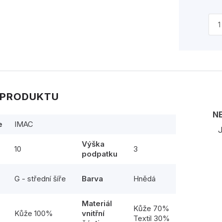
 PRODUKTU
N
e
IMAC
J
Výška
10
3
podpatku
G - střední šíře
Barva
Hnědá
Materiál
l
Kůže 70%
Kůže 100%
vnitřní
Textil 30%