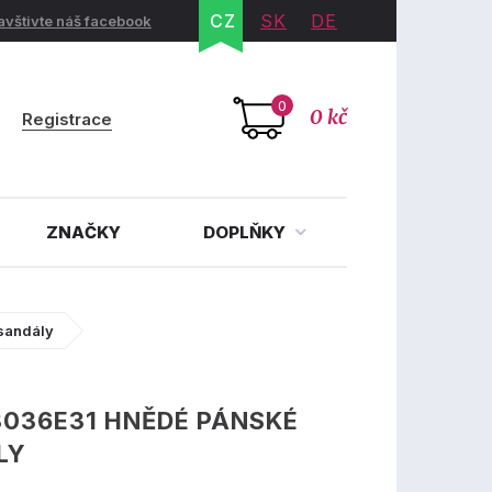
CZ
SK
DE
avštivte náš facebook
0
0 kč
Registrace
ZNAČKY
DOPLŇKY
sandály
3036E31 HNĚDÉ PÁNSKÉ
LY