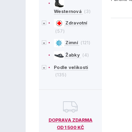
Westernová
(3)
Zdravotní
(57)
Zimní
(121)
Žabky
(4)
Podle velikosti
(135)
DOPRAVA ZDARMA
OD 1 500 KČ