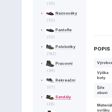
(30)
Nazouváky
(50)
Pantofle
(50)
Polobotky
POPIS
(182)
Výrobc
Pracovní
(36)
Výška
boty
Rekreační
(67)
Šíře
obuvi
Sandály
(28)
Materiá
svršku