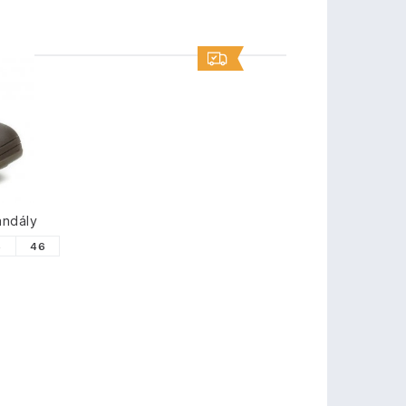
TY
andály
5
46