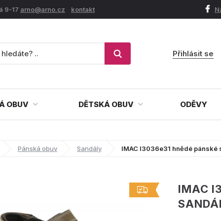
á 9-17
arno@arno.cz
kontakt
N
Přihlásit se
Á OBUV
DĚTSKÁ OBUV
ODĚVY
Pánská obuv
Sandály
IMAC I3036e31 hnědé pánské 
IMAC I
SANDÁ