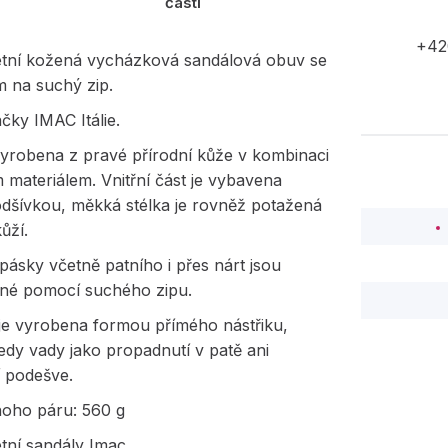
části
+42
etní kožená vycházková sandálová obuv se
m na suchý zip.
čky IMAC Itálie.
vyrobena z pravé přírodní kůže v kombinaci
ím materiálem. Vnitřní část je vybavena
podšívkou, měkká stélka je rovněž potažená
ůží.
ásky včetně patního i přes nárt jsou
elné pomocí suchého zipu.
je vyrobena formou přímého nástřiku,
edy vady jako propadnutí v patě ani
í podešve.
noho páru: 560 g
tní sandály Imac