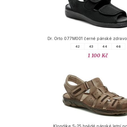
Dr. Orto 077M001 černé pánské zdravo
42
43
44
46
1 100 Kč
Klondike S-25 hnědé pánské letní p