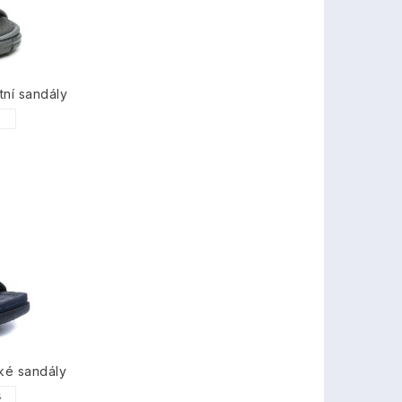
ní sandály
7
ké sandály
4