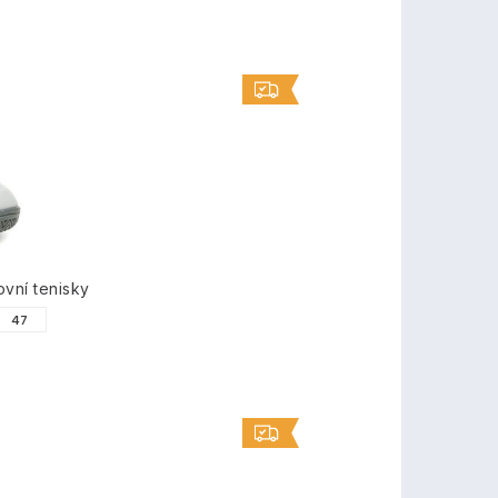
ovní tenisky
47