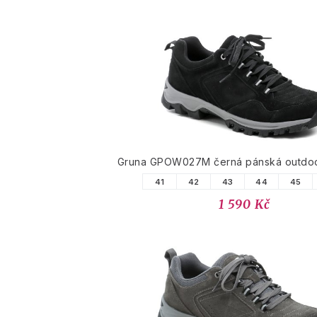
Gruna GPOW027M černá pánská outdo
41
42
43
44
45
1 590 Kč