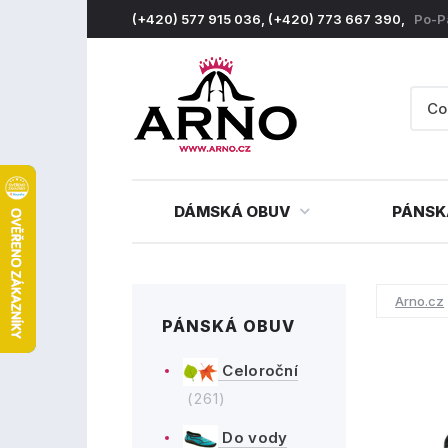
(+420) 577 915 036, (+420) 773 667 390,
Po-P
DÁMSKÁ OBUV
PÁNSK
Arno.cz
PÁNSKÁ OBUV
Celoroční
(261)
Do vody