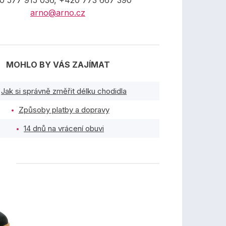
0 577 915 036, +420 773 667 390
arno@arno.cz
MOHLO BY VÁS ZAJÍMAT
Jak si správně změřit délku chodidla
Způsoby platby a dopravy
14 dnů na vrácení obuvi
TY