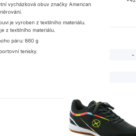
+42
etní vycházková obuv značky American
šněrování.
uvi je vyroben z textilního materiálu.
je z textilního materiálu.
noho páru: 860 g
ortovní tenisky.
PODOBNÉ PRODUK