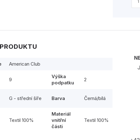
 PRODUKTU
N
e
American Club
J
Výška
9
2
podpatku
G - střední šíře
Barva
Černá/bílá
Materiál
l
Textil 100%
vnitřní
Textil 100%
části