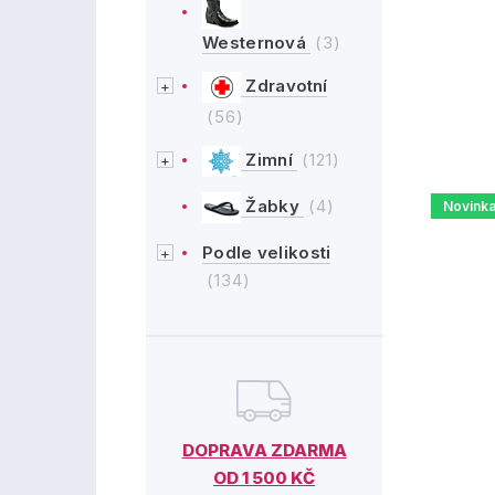
Westernová
(3)
Zdravotní
(56)
Zimní
(121)
Žabky
(4)
Novink
Podle velikosti
(134)
DOPRAVA ZDARMA
OD 1 500 KČ