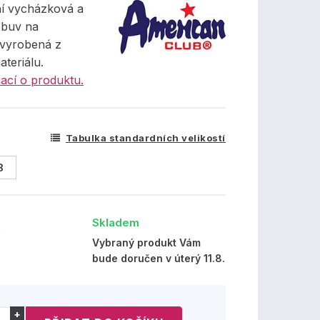
ní vycházková a
obuv na
 vyrobená z
ateriálu.
ací o produktu.
Tabulka standardních velikostí
8
Skladem
č
Vybraný produkt Vám
bude doručen v úterý 11.8.
+