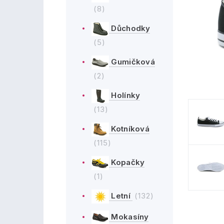
(8)
Důchodky
(5)
Gumičková
(2)
Holínky
(13)
Kotníková
(115)
Kopačky
(1)
Letní
(132)
Mokasíny