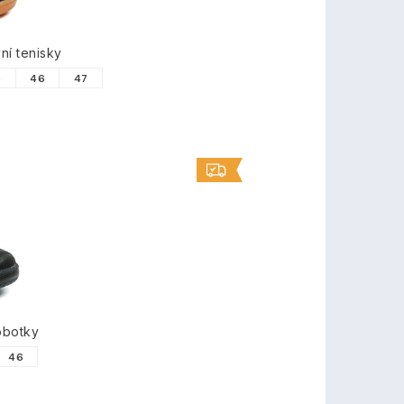
í tenisky
5
46
47
obotky
46