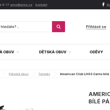
á 9-17
arno@arno.cz
kontakt
N
Přihlásit se
Á OBUV
DĚTSKÁ OBUV
ODĚVY
Pánská obuv
Tenisky
American Club LH03 černo bílé
AMERI
BÍLÉ P