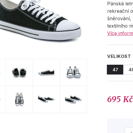
Pánská let
rekreační 
šněrování,
textilního m
Více inform
VELIKOST
47
4
695 K