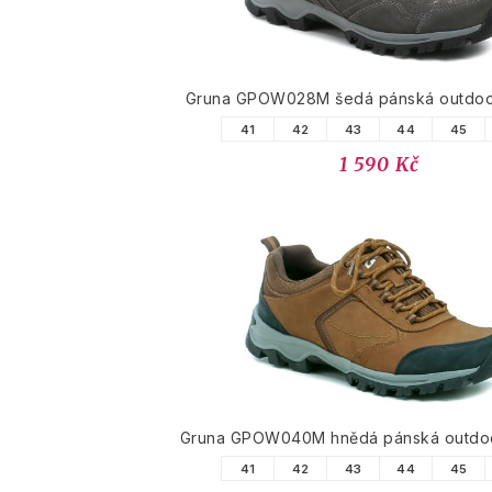
Gruna GPOW028M šedá pánská outdoo
41
42
43
44
45
1 590 Kč
Gruna GPOW040M hnědá pánská outdo
41
42
43
44
45