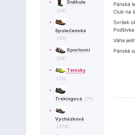
Sněhule
Pánská l
(24)
Club na 
Svršek ob
Podšívka 
Společenská
(30)
Váha jed
Sportovní
Pánské sp
(58)
Tenisky
(72)
Trekingová
(71)
Vycházková
(378)