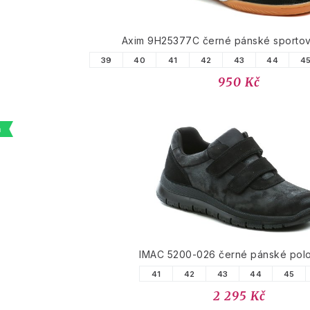
Axim 9H25377C černé pánské sportovn
39
40
41
42
43
44
4
950 Kč
a
IMAC 5200-026 černé pánské pol
41
42
43
44
45
2 295 Kč