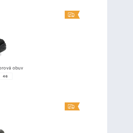
orová obuv
46