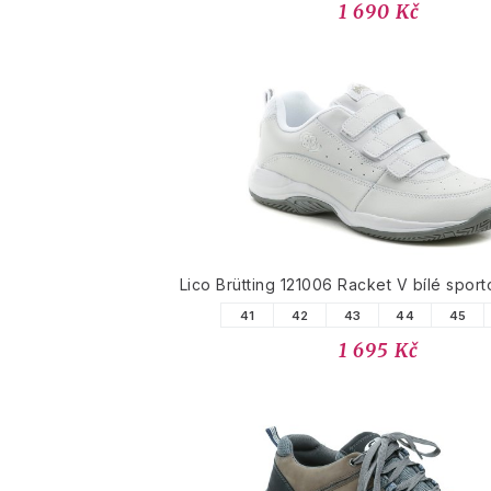
1 690 Kč
Lico Brütting 121006 Racket V bílé sport
41
42
43
44
45
1 695 Kč