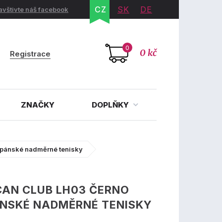
CZ
SK
DE
avštivte náš facebook
0
0 kč
Registrace
ZNAČKY
DOPLŇKY
 pánské nadměrné tenisky
CAN CLUB LH03 ČERNO
ÁNSKÉ NADMĚRNÉ TENISKY