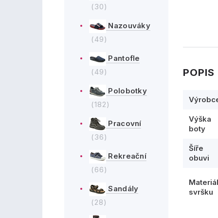
(30)
Nazouváky
(49)
Pantofle
POPIS
(49)
Polobotky
Výrobc
(182)
Výška
Pracovní
boty
(36)
Šíře
Rekreační
obuvi
(66)
Materiá
Sandály
svršku
(28)