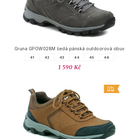
Gruna GPOW028M šedá pánská outdoorová obuv
41
42
43
44
45
46
1 590 Kč