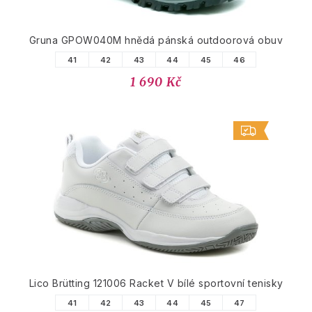
Gruna GPOW040M hnědá pánská outdoorová obuv
41
42
43
44
45
46
1 690 Kč
Lico Brütting 121006 Racket V bílé sportovní tenisky
41
42
43
44
45
47