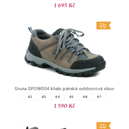
1 695 Kč
Gruna GPOW004 khaki pánská outdoorová obuv
42
43
44
45
46
47
1 590 Kč