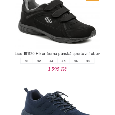
Lico 191120 Hiker černá pánská sportovní obuv
41
42
43
44
45
46
1 595 Kč