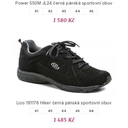
Power 550M JL24 černá pánská sportovní obuv
41
42
43
44
45
1 580 Kč
Lico 191176 Hiker černá pánská sportovní obuv
41
43
44
45
46
1 485 Kč