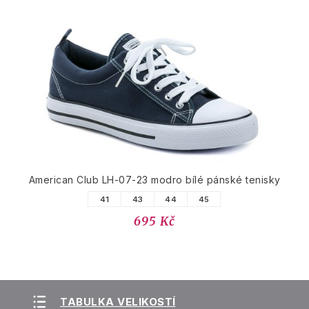
American Club LH-07-23 modro bílé pánské tenisky
41
43
44
45
695 Kč
TABULKA VELIKOSTÍ