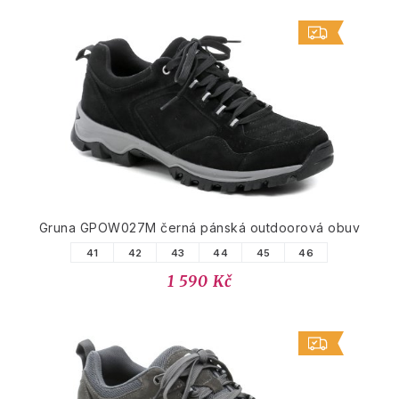
Gruna GPOW027M černá pánská outdoorová obuv
41
42
43
44
45
46
1 590 Kč