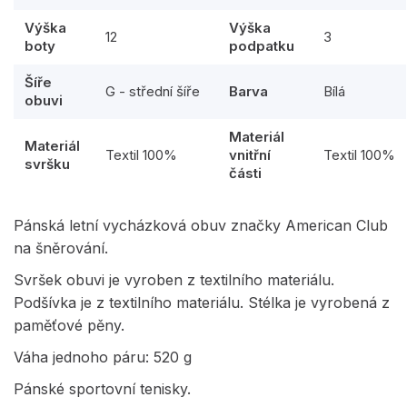
Výška
Výška
12
3
boty
podpatku
Šíře
G - střední šíře
Barva
Bílá
obuvi
Materiál
Materiál
Textil 100%
vnitřní
Textil 100%
svršku
části
Pánská letní vycházková obuv značky American Club
na šněrování.
Svršek obuvi je vyroben z textilního materiálu.
Podšívka je z textilního materiálu. Stélka je vyrobená z
paměťové pěny.
Váha jednoho páru: 520 g
Pánské sportovní tenisky.