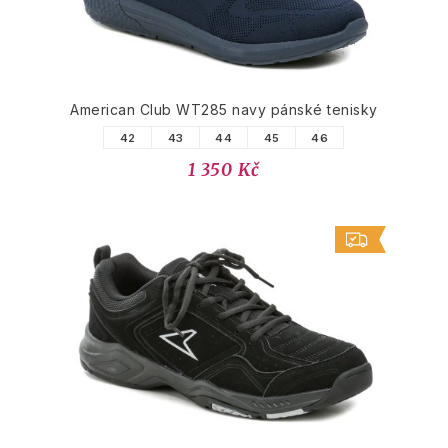
American Club WT285 navy pánské tenisky
42
43
44
45
46
1 350 Kč