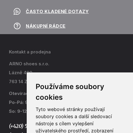
ČASTO KLADENÉ DOTAZY
NÁKUPNÍ RÁDCE
Kontakt a prodejna
ARNO shoes s.r.o.
Lázně 490
763 14 Zlín - Kostelec
Používáme soubory
Otevírací doba
cookies
Po-Pá: 9-17
Tyto webové stránky používají
So: 9-12
soubory cookies a další sledovací
nástroje s cílem vylepšení
(+420) 577 915 036,
uživatelského prostředí, zobrazení