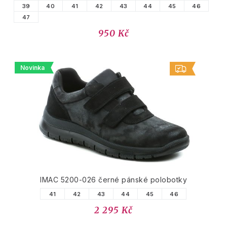
39
40
41
42
43
44
45
46
47
950 Kč
Novinka
IMAC 5200-026 černé pánské polobotky
41
42
43
44
45
46
2 295 Kč