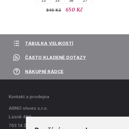
23
25
26
27
650 Kč
840 Kč
TABULKA VELIKOSTÍ
ČASTO KLADENÉ DOTAZY
NÁKUPNÍ RÁDCE
Kontakt a prodejna
ARNO shoes s.r.o.
Lázně 490
763 14 Zlín - Kostelec