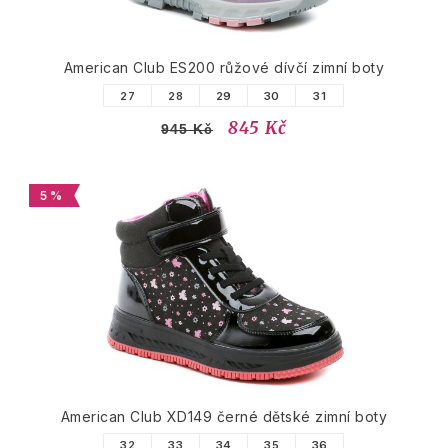
American Club ES200 růžové dívčí zimní boty
27
28
29
30
31
845 Kč
945 Kč
5 %
American Club XD149 černé dětské zimní boty
32
33
34
35
36