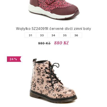
Wojtylko 5Z24091R červené dívčí zimní boty
31
33
34
35
36
880 Kč
980 Kč
24 %