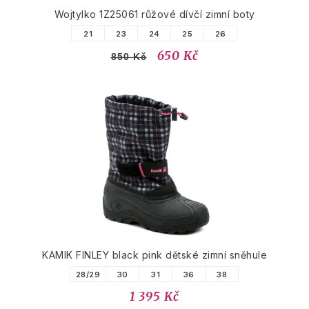
Wojtylko 1Z25061 růžové dívčí zimní boty
21
23
24
25
26
650 Kč
850 Kč
KAMIK FINLEY black pink dětské zimní sněhule
28/29
30
31
36
38
1 395 Kč