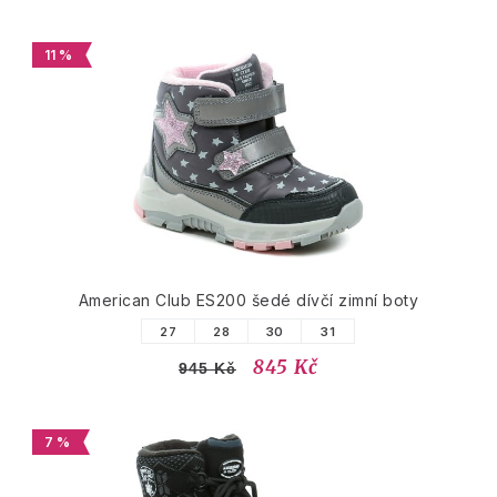
11 %
American Club ES200 šedé dívčí zimní boty
27
28
30
31
845 Kč
945 Kč
7 %