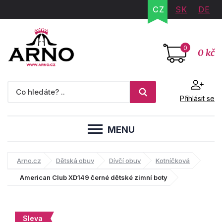
CZ
SK
DE
0
0 kč
Přihlásit se
MENU
Arno.cz
Dětská obuv
Dívčí obuv
Kotníčková
American Club XD149 černé dětské zimní boty
Sleva