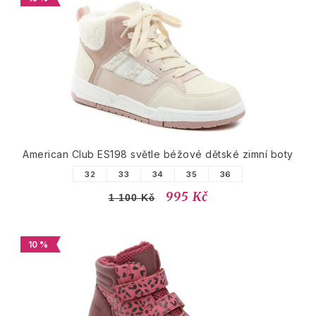
American Club ES198 světle béžové dětské zimní boty
32
33
34
35
36
995 Kč
1 100 Kč
10 %