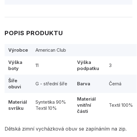
POPIS PRODUKTU
Výrobce
American Club
Výška
Výška
11
3
boty
podpatku
Šíře
G - střední šíře
Barva
Černá
obuvi
Materiál
Materiál
Syntetika 90%
vnitřní
Textil 100%
svršku
Textil 10%
části
Dětská zimní vycházková obuv se zapínáním na zip.