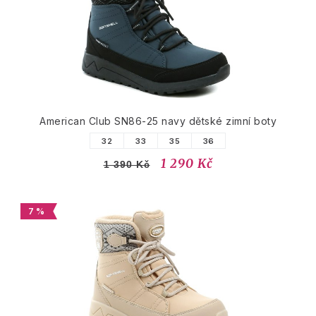
American Club SN86-25 navy dětské zimní boty
32
33
35
36
1 290 Kč
1 390 Kč
7 %