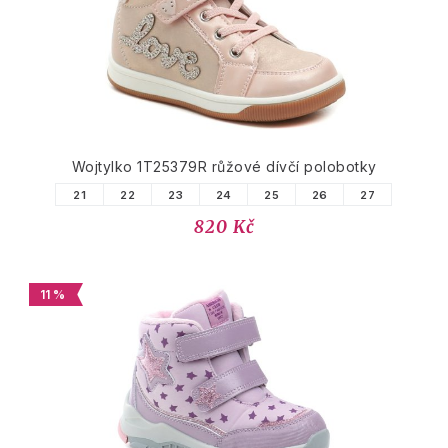
Wojtylko 1T25379R růžové dívčí polobotky
21
22
23
24
25
26
27
820 Kč
11 %