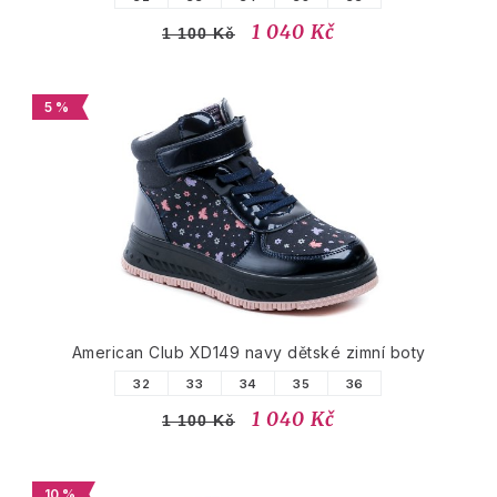
1 040 Kč
1 100 Kč
5 %
American Club XD149 navy dětské zimní boty
32
33
34
35
36
1 040 Kč
1 100 Kč
10 %