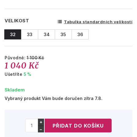
VELIKOST
Tabulka standardních velikostí
32
33
34
35
36
Původně:
1 100 Kč
1 040 Kč
Ušetříte
5 %
Skladem
Vybraný produkt Vám bude doručen zítra 7.8.
+
−