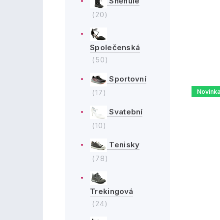
Sněhule
(20)
Společenská
(50)
Sportovní
(17)
Novink
Svatební
(10)
Tenisky
(78)
Trekingová
(24)