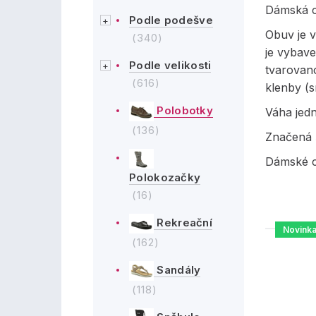
Dámská c
Podle podešve
Obuv je v
(340)
je vybave
Podle velikosti
tvarovan
(616)
klenby (s
Polobotky
Váha jed
(136)
Značená š
Dámské c
Polokozačky
(16)
Rekreační
Novink
(162)
Sandály
(118)