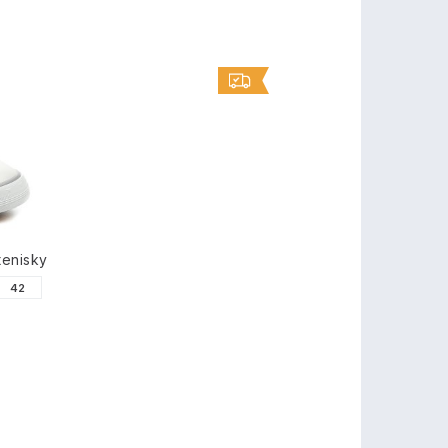
tenisky
42