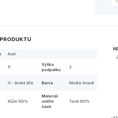
 PRODUKTU
N
e
Axel
J
Výška
11
3
podpatku
H - široká šíře
Barva
Modrá-tmavě
Materiál
l
Kůže 100%
vnitřní
Textil 100%
části