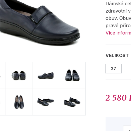
Dámská cel
zdravotní 
obuv. Obuv
pravé příro
Více inform
VELIKOST
37
2 580 