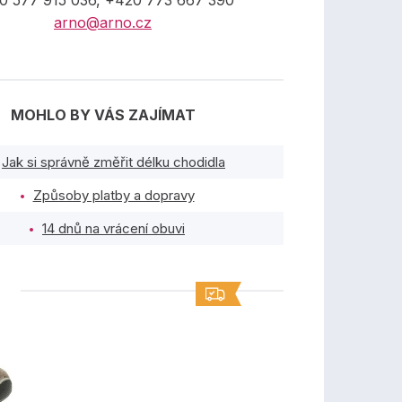
0 577 915 036, +420 773 667 390
arno@arno.cz
MOHLO BY VÁS ZAJÍMAT
Jak si správně změřit délku chodidla
Způsoby platby a dopravy
14 dnů na vrácení obuvi
TY