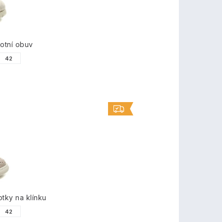
otní obuv
42
ky na klínku
42