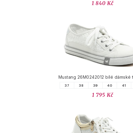
1 840 Kč
Mustang 26M0242012 bílé dámské 
37
38
39
40
41
1 795 Kč