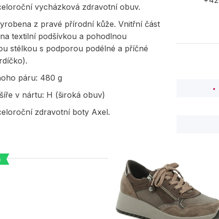
+42
eloroční vycházková zdravotní obuv.
yrobena z pravé přírodní kůže. Vnitřní část
na textilní podšívkou a pohodlnou
ou stélkou s podporou podélné a příčné
rdíčko).
noho páru: 480 g
íře v nártu: H (široká obuv)
eloroční zdravotní boty Axel.
a
PODOBNÉ PRODUK