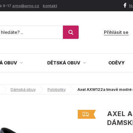
á 9-17
arno@arno.cz
kontakt
N
Přihlásit se
Á OBUV
DĚTSKÁ OBUV
ODĚVY
Dámská obuv
Polobotky
Axel AXW122a tmavě modré 
AXEL 
DÁMSKÉ