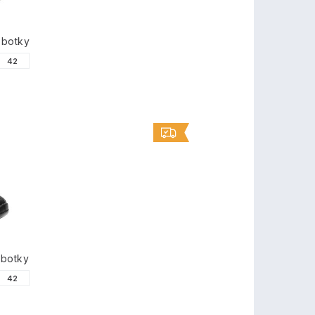
obotky
42
obotky
42