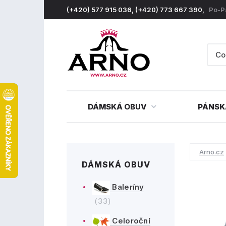
(+420) 577 915 036, (+420) 773 667 390,
Po-P
DÁMSKÁ OBUV
PÁNSK
Arno.cz
DÁMSKÁ OBUV
Baleríny
(33)
Celoroční