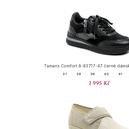
Tamaris Comfort 8-83717-47 černé dáms
37
38
39
40
41
1 995 Kč