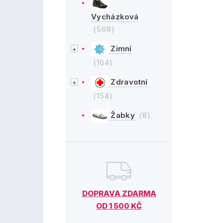
Vycházková
(568)
Zimní
(164)
Zdravotní
(154)
Žabky
(8)
DOPRAVA ZDARMA
OD 1 500 KČ