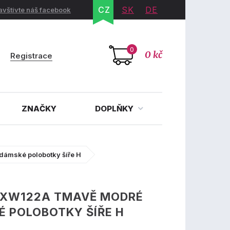
CZ
SK
DE
avštivte náš facebook
0
0 kč
Registrace
ZNAČKY
DOPLŇKY
dámské polobotky šíře H
AXW122A TMAVĚ MODRÉ
 POLOBOTKY ŠÍŘE H