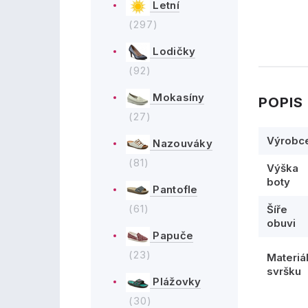
Letní
(297)
Lodičky
(92)
Mokasíny
POPIS
(27)
Výrobc
Nazouváky
(81)
Výška
boty
Pantofle
(61)
Šíře
obuvi
Papuče
(23)
Materiá
svršku
Plážovky
(30)