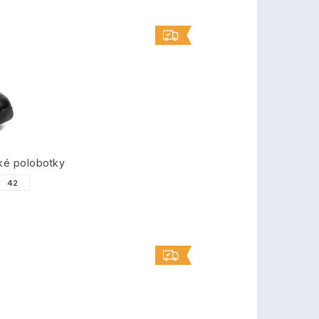
ké polobotky
42