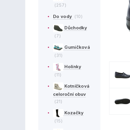
(257)
Do vody
(10)
Důchodky
(7)
Gumičková
(31)
Holínky
(11)
Kotníčková
celoroční obuv
(21)
Kozačky
(15)