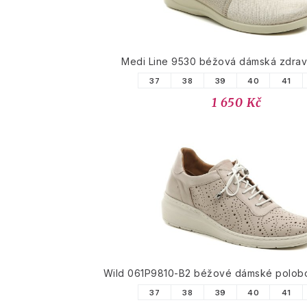
Medi Line 9530 béžová dámská zdrav
37
38
39
40
41
1 650 Kč
Wild 061P9810-B2 béžové dámské polobot
37
38
39
40
41