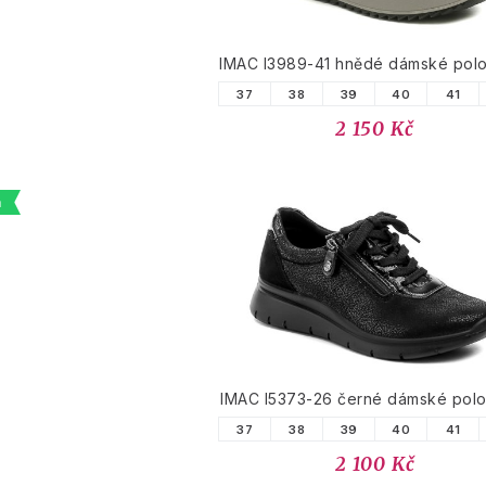
IMAC I3989-41 hnědé dámské pol
37
38
39
40
41
2 150 Kč
a
IMAC I5373-26 černé dámské pol
37
38
39
40
41
2 100 Kč