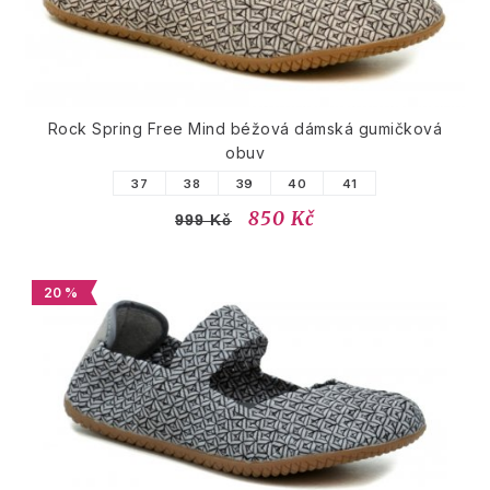
Rock Spring Free Mind béžová dámská gumičková
obuv
37
38
39
40
41
850 Kč
999 Kč
20 %