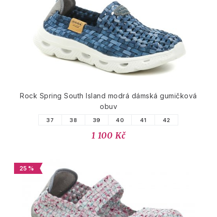
Rock Spring South Island modrá dámská gumičková
obuv
37
38
39
40
41
42
1 100 Kč
25 %