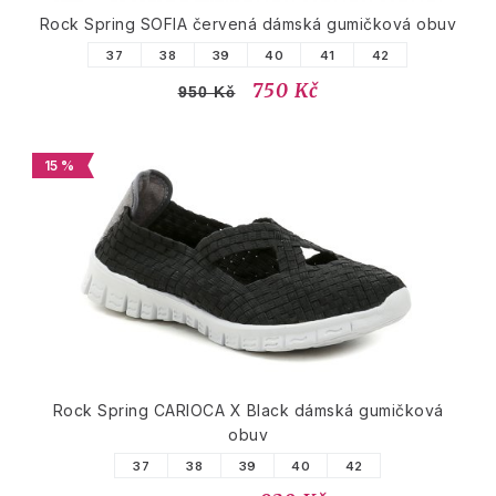
Rock Spring SOFIA červená dámská gumičková obuv
37
38
39
40
41
42
750 Kč
950 Kč
15 %
Rock Spring CARIOCA X Black dámská gumičková
obuv
37
38
39
40
42