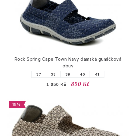
Rock Spring Cape Town Navy dámská gumičková
obuv
37
38
39
40
41
850 Kč
1 050 Kč
15 %