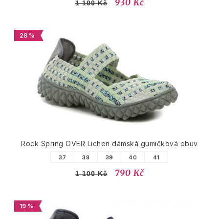
930 Kč
1 100 Kč
28 %
Rock Spring OVER Lichen dámská gumičková obuv
37
38
39
40
41
790 Kč
1 100 Kč
19 %