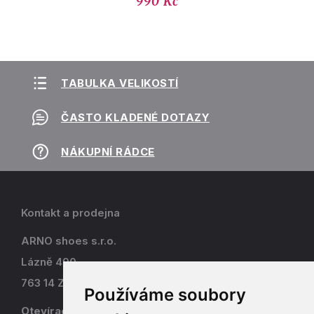
990 Kč
TABULKA VELIKOSTÍ
ČASTO KLADENÉ DOTAZY
NÁKUPNÍ RÁDCE
Kontakt a prodejna
ARNO shoes s.r.o.
Lázně 490
763 14 Zlín - Kostelec
Používáme soubory
Otevírací doba