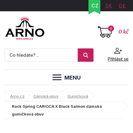
CZ
SK
DE
0
0 kč
Přihlásit se
MENU
Arno.cz
Dámská obuv
Gumičková
Rock Spring CARIOCA X Black Salmon dámská
gumičková obuv