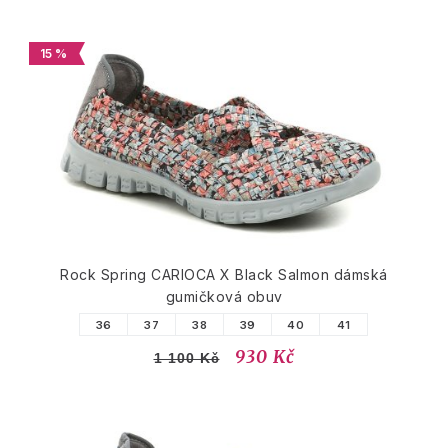
15 %
Rock Spring CARIOCA X Black Salmon dámská
gumičková obuv
36
37
38
39
40
41
930 Kč
1 100 Kč