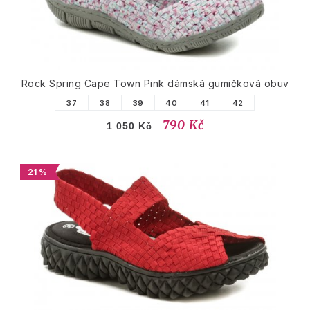
Rock Spring Cape Town Pink dámská gumičková obuv
37
38
39
40
41
42
790 Kč
1 050 Kč
21 %