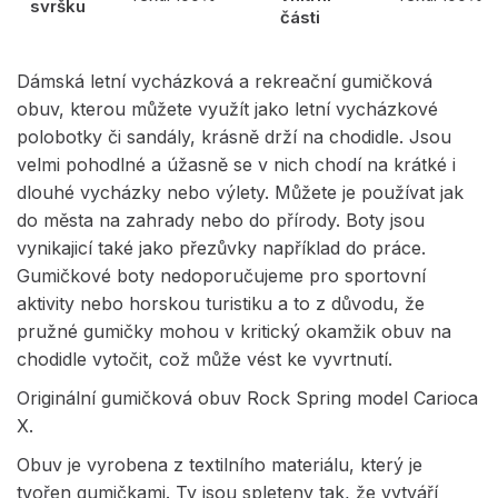
svršku
části
Dámská letní vycházková a rekreační gumičková
obuv, kterou můžete využít jako letní vycházkové
polobotky či sandály, krásně drží na chodidle. Jsou
velmi pohodlné a úžasně se v nich chodí na krátké i
dlouhé vycházky nebo výlety. Můžete je používat jak
do města na zahrady nebo do přírody. Boty jsou
vynikajicí také jako přezůvky například do práce.
Gumičkové boty nedoporučujeme pro sportovní
aktivity nebo horskou turistiku a to z důvodu, že
pružné gumičky mohou v kritický okamžik obuv na
chodidle vytočit, což může vést ke vyvrtnutí.
Originální gumičková obuv Rock Spring model Carioca
X.
Obuv je vyrobena z textilního materiálu, který je
tvořen gumičkami. Ty jsou spleteny tak, že vytváří