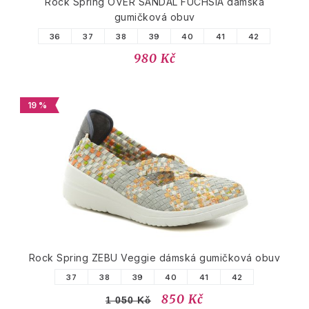
Rock Spring OVER SANDAL FUCHSIA dámská
gumičková obuv
36
37
38
39
40
41
42
980 Kč
19 %
Rock Spring ZEBU Veggie dámská gumičková obuv
37
38
39
40
41
42
850 Kč
1 050 Kč