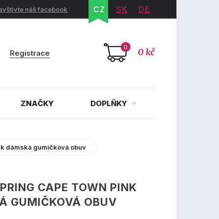
CZ
SK
DE
avštivte náš facebook
0
0 kč
Registrace
ZNAČKY
DOPLŇKY
nk dámská gumičková obuv
PRING CAPE TOWN PINK
Á GUMIČKOVÁ OBUV