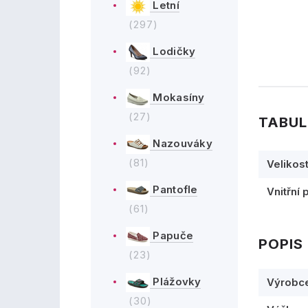
Letní
(297)
Lodičky
(92)
Mokasíny
(27)
TABUL
Nazouváky
(81)
Velikos
Pantofle
Vnitřní 
(61)
Papuče
POPIS
(23)
Plážovky
Výrobc
(30)