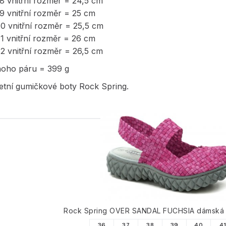
38 vnitřní rozměr = 24,5 cm
39 vnitřní rozměr = 25 cm
40 vnitřní rozměr = 25,5 cm
41 vnitřní rozměr = 26 cm
42 vnitřní rozměr = 26,5 cm
noho páru = 399 g
etní gumičkové boty Rock Spring.
PODOBNÉ PRODUK
Rock Spring OVER SANDAL FUCHSIA dámská
36
37
38
39
40
4