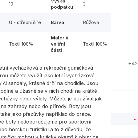
Výška
10
3
podpatku
G - střední šíře
Barva
Růžová
Materiál
l
Textil 100%
vnitřní
Textil 100%
části
+42
etní vycházková a rekreační gumičková
rou můžete využít jako letní vycházkové
 či sandály, krásně drží na chodidle. Jsou
odlné a úžasně se v nich chodí na krátké i
cházky nebo výlety. Můžete je používat jak
na zahrady nebo do přírody. Boty jsou
í také jako přezůvky například do práce.
é boty nedoporučujeme pro sportovní
nebo horskou turistiku a to z důvodu, že
umičky mohou v kritický okamžik obuv na