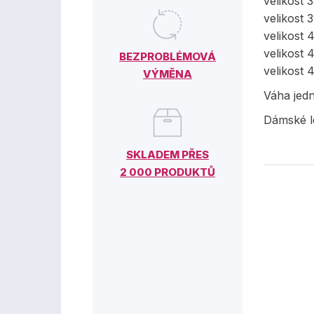
velikost 
velikost 
velikost 
velikost 
BEZPROBLÉMOVÁ
velikost 
VÝMĚNA
Váha jed
Dámské l
SKLADEM PŘES
2 000 PRODUKTŮ