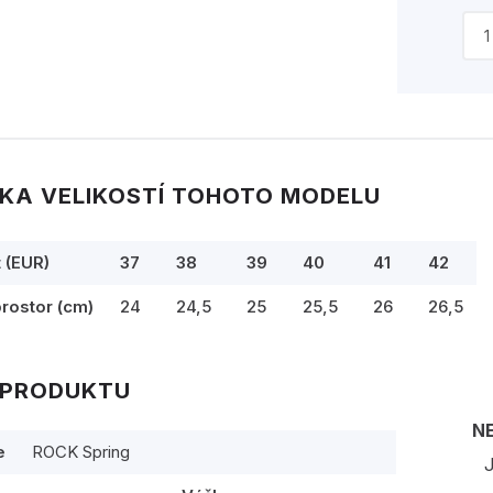
KA VELIKOSTÍ TOHOTO MODELU
t (EUR)
37
38
39
40
41
42
prostor (cm)
24
24,5
25
25,5
26
26,5
 PRODUKTU
N
e
ROCK Spring
J