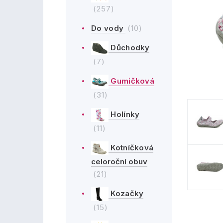
(257)
Do vody
(10)
Důchodky
(7)
Gumičková
(31)
Holínky
(11)
Kotníčková
celoroční obuv
(21)
Kozačky
(15)