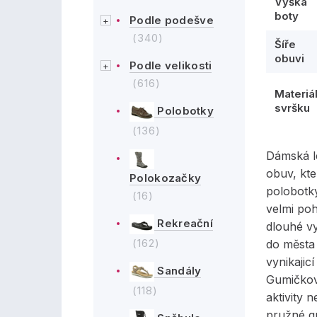
Výška
boty
Podle podešve
(340)
Šíře
obuvi
Podle velikosti
(616)
Materiá
svršku
Polobotky
(136)
Dámská l
obuv, kte
Polokozačky
polobotky
(16)
velmi poh
Rekreační
dlouhé vy
(162)
do města 
vynikajic
Sandály
Gumičkov
(118)
aktivity 
pružné g