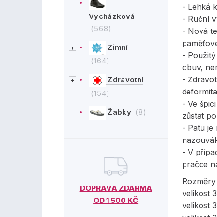
- Lehká 
Vycházková
- Ruční 
(568)
- Nová te
paměťov
Zimní
- Použit
(164)
obuv, ne
- Zdravot
Zdravotní
deformit
(154)
- Ve špic
Žabky
(8)
zůstat p
- Patu j
nazouvá
- V přípa
pračce n
Rozměry j
DOPRAVA ZDARMA
velikost 
OD 1 500 KČ
velikost 