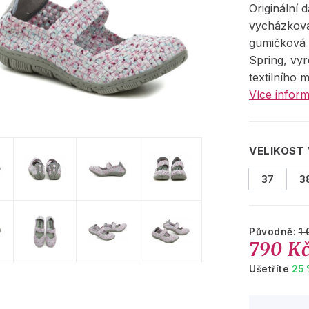
Originální 
vycházková
gumičková
Spring, vy
textilního 
Více inform
VELIKOST
37
3
Původně:
1 
790 K
Ušetříte
25