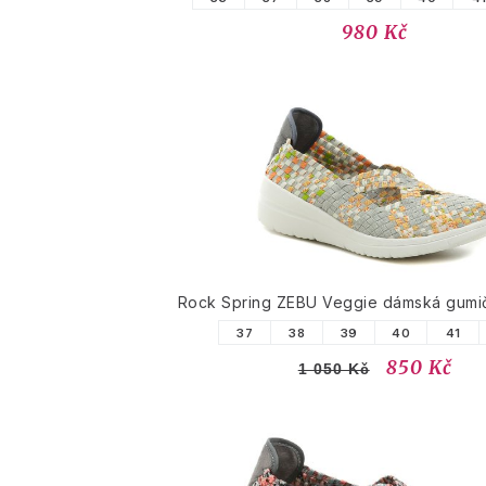
980 Kč
Rock Spring ZEBU Veggie dámská gumi
37
38
39
40
41
850 Kč
1 050 Kč