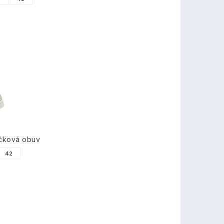
čková obuv
42