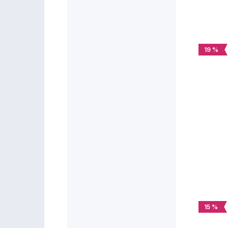
19 %
15 %