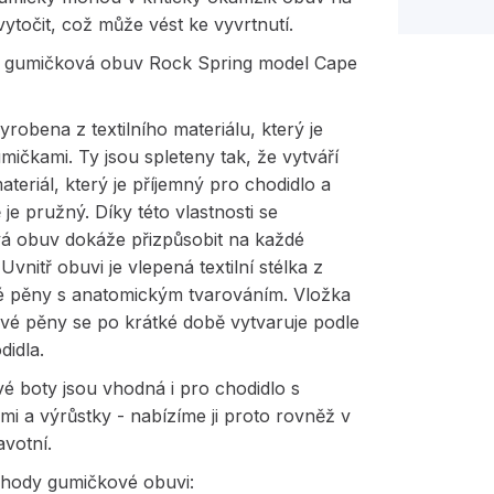
vytočit, což může vést ke vyvrtnutí.
ní gumičková obuv Rock Spring model Cape
yrobena z textilního materiálu, který je
mičkami. Ty jsou spleteny tak, že vytváří
materiál, který je příjemný pro chodidlo a
je pružný. Díky této vlastnosti se
á obuv dokáže přizpůsobit na každé
Uvnitř obuvi je vlepená textilní stélka z
 pěny s anatomickým tvarováním. Vložka
vé pěny se po krátké době vytvaruje podle
didla.
é boty jsou vhodná i pro chodidlo s
mi a výrůstky - nabízíme ji proto rovněž v
avotní.
ýhody gumičkové obuvi: