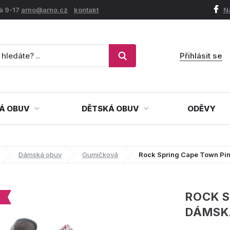
á 9-17
arno@arno.cz
kontakt
N
Přihlásit se
Á OBUV
DĚTSKÁ OBUV
ODĚVY
Dámská obuv
Gumičková
Rock Spring Cape Town Pi
ROCK S
DÁMSK