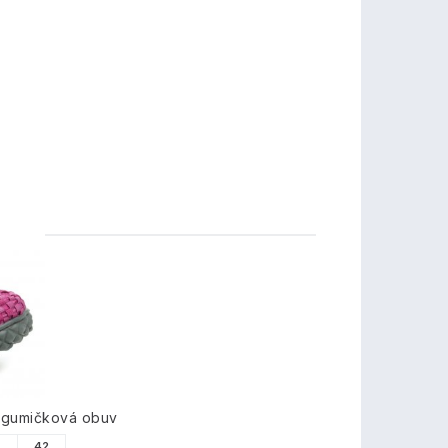
TY
 gumičková obuv
1
42