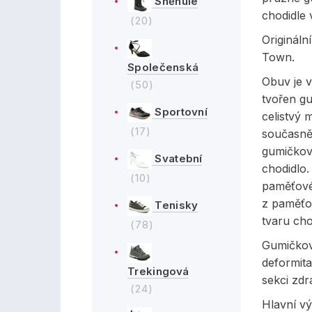
Sněhule
chodidle 
(20)
Originál
Town.
Společenská
Obuv je v
(50)
tvořen gu
Sportovní
celistvý 
(17)
současně 
gumičkov
Svatební
chodidlo. 
(10)
paměťové
z paměťo
Tenisky
tvaru cho
(78)
Gumičkov
deformita
Trekingová
sekci zdr
(24)
Hlavní v