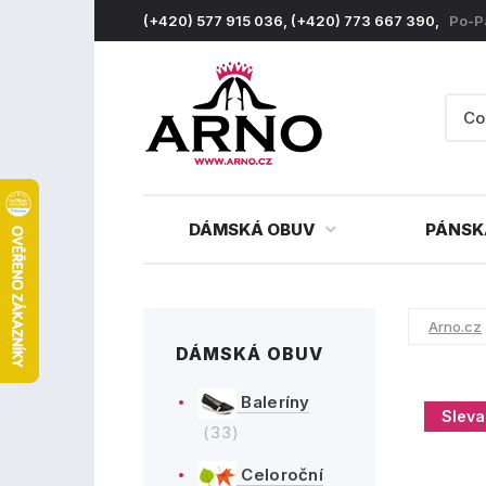
(+420) 577 915 036, (+420) 773 667 390,
Po-P
DÁMSKÁ OBUV
PÁNSK
Arno.cz
DÁMSKÁ OBUV
Baleríny
Sleva
(33)
Celoroční