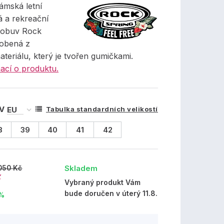
dámská letní
 a rekreační
 obuv Rock
robená z
materiálu, který je tvořen gumičkami.
ací o produktu.
 V
Tabulka standardních velikostí
8
39
40
41
42
Skladem
050 Kč
č
Vybraný produkt Vám
bude doručen v úterý 11.8.
 %