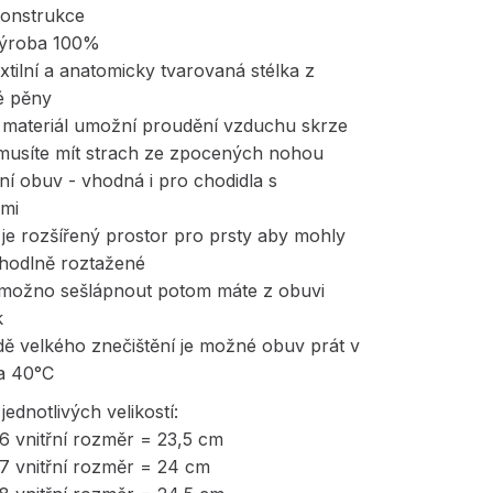
konstrukce
výroba 100%
xtilní a anatomicky tvarovaná stélka z
é pěny
ý materiál umožní proudění vzduchu skrze
musíte mít strach ze zpocených nohou
ní obuv - vhodná i pro chodidla s
ami
i je rozšířený prostor pro prsty aby mohly
ohodlně roztažené
e možno sešlápnout potom máte z obuvi
k
dě velkého znečištění je možné obuv prát v
a 40°C
ednotlivých velikostí:
36 vnitřní rozměr = 23,5 cm
37 vnitřní rozměr = 24 cm