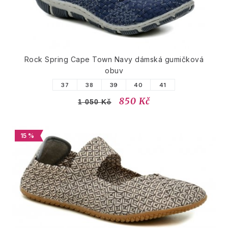
Rock Spring Cape Town Navy dámská gumičková
obuv
37
38
39
40
41
850 Kč
1 050 Kč
15 %