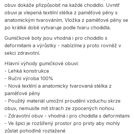
obuv dokáže přizpůsobit na každé chodidlo. Uvnitř
obuvi je vlepená textilní stélka z paměťové pěny s
anatomickým tvarováním. Vložka z paměťové pěny se
po krátké době vytvaruje podle tvaru chodidla.
Gumičkové boty jsou vhodná i pro chodidlo s
deformitami a výrůstky - nabízíme ji proto rovněž v
sekci zdravotní.
Hlavní výhody gumičkové obuvi:
- Lehká konstrukce
- Ruční výroba 100%
- Nová textilní a anatomicky tvarovaná stélka z
paměťové pěny
- Použitý materiál umožní proudění vzduchu skrze
obuv, nemusíte mít strach ze zpocených nohou
- Zdravotní obuv - vhodná i pro chodidla s deformitami
- Ve špici je rozšířený prostor pro prsty aby mohly
zůstat pohodlně roztažené