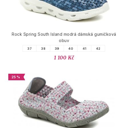
Rock Spring South Island modrá dámská gumičková
obuv
37
38
39
40
41
42
1 100 Kč
25 %