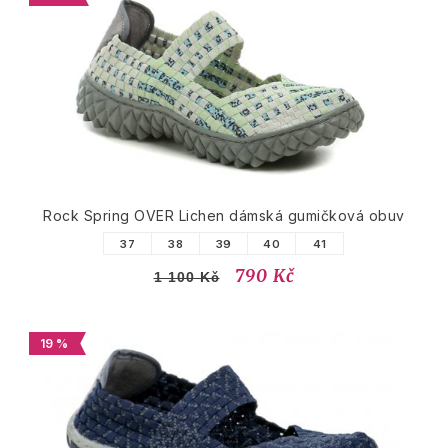
Rock Spring OVER Lichen dámská gumičková obuv
37
38
39
40
41
790 Kč
1 100 Kč
19 %