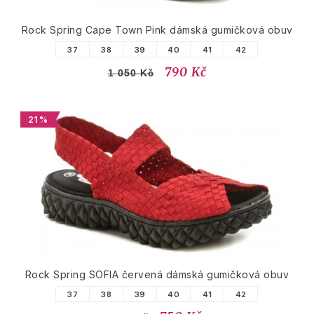
Rock Spring Cape Town Pink dámská gumičková obuv
37
38
39
40
41
42
790 Kč
1 050 Kč
21 %
Rock Spring SOFIA červená dámská gumičková obuv
37
38
39
40
41
42