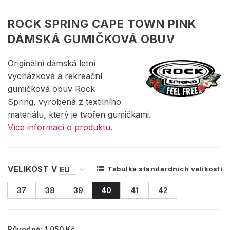
ROCK SPRING CAPE TOWN PINK
DÁMSKÁ GUMIČKOVÁ OBUV
Originální dámská letní
vycházková a rekreační
gumičková obuv Rock
Spring, vyrobená z textilního
materiálu, který je tvořen gumičkami.
Více informací o produktu.
VELIKOST V
Tabulka standardních velikostí
37
38
39
40
41
42
Původně:
1 050 Kč