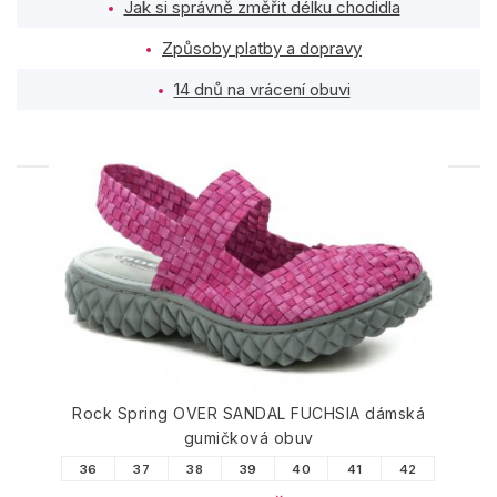
Jak si správně změřit délku chodidla
Způsoby platby a dopravy
14 dnů na vrácení obuvi
PODOBNÉ PRODUKTY
Rock Spring OVER SANDAL FUCHSIA dámská
gumičková obuv
36
37
38
39
40
41
42