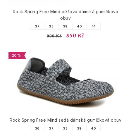
Rock Spring Free Mind béžová dámská gumičková
obuv
37
38
39
40
41
850 Kč
999 Kč
20 %
Rock Spring Free Mind šedá dámská gumičková obuv
36
37
38
39
40