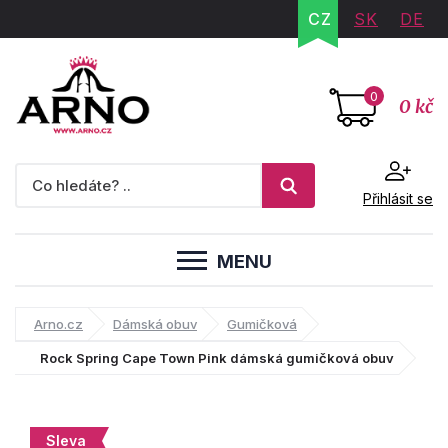
CZ
SK
DE
0
0 kč
Přihlásit se
MENU
Arno.cz
Dámská obuv
Gumičková
Rock Spring Cape Town Pink dámská gumičková obuv
Sleva