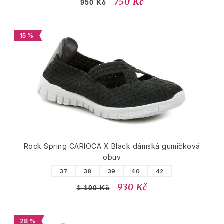
750 Kč
950 Kč
15 %
Rock Spring CARIOCA X Black dámská gumičková
obuv
37
38
39
40
42
930 Kč
1 100 Kč
28 %