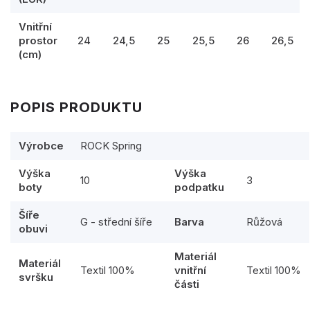
Vnitřní
prostor
24
24,5
25
25,5
26
26,5
(cm)
POPIS PRODUKTU
Výrobce
ROCK Spring
Výška
Výška
10
3
boty
podpatku
Šíře
G - střední šíře
Barva
Růžová
obuvi
Materiál
Materiál
Textil 100%
vnitřní
Textil 100%
svršku
části