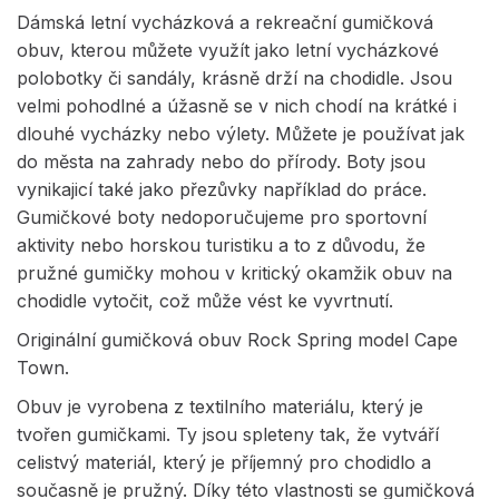
Dámská letní vycházková a rekreační gumičková
obuv, kterou můžete využít jako letní vycházkové
polobotky či sandály, krásně drží na chodidle. Jsou
velmi pohodlné a úžasně se v nich chodí na krátké i
dlouhé vycházky nebo výlety. Můžete je používat jak
do města na zahrady nebo do přírody. Boty jsou
vynikajicí také jako přezůvky například do práce.
Gumičkové boty nedoporučujeme pro sportovní
aktivity nebo horskou turistiku a to z důvodu, že
pružné gumičky mohou v kritický okamžik obuv na
chodidle vytočit, což může vést ke vyvrtnutí.
Originální gumičková obuv Rock Spring model Cape
Town.
Obuv je vyrobena z textilního materiálu, který je
tvořen gumičkami. Ty jsou spleteny tak, že vytváří
celistvý materiál, který je příjemný pro chodidlo a
současně je pružný. Díky této vlastnosti se gumičková