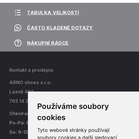
TABULKA VELIKOSTÍ
ČASTO KLADENÉ DOTAZY
NÁKUPNÍ RÁDCE
Kontakt a prodejna
ARNO shoes s.r.o.
Lázně 490
763 14 Zlín - Kostelec
Používáme soubory
Otevírací doba
cookies
Po-Pá: 9-17
Tyto webové stránky používají
So: 9-12
soubory cookies a další sledovací