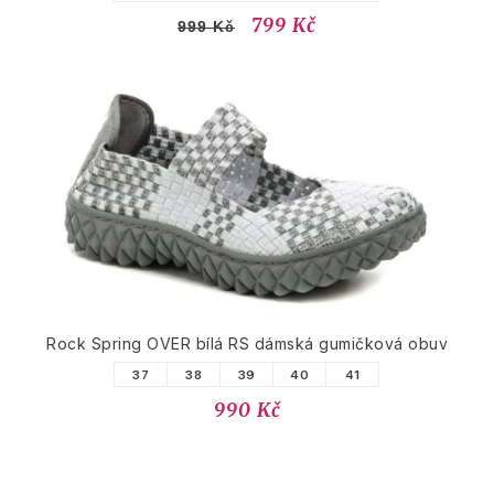
799 Kč
999 Kč
Rock Spring OVER bílá RS dámská gumičková obuv
37
38
39
40
41
990 Kč