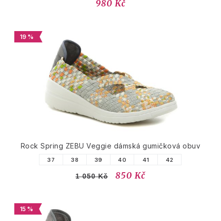
980 Kč
19 %
Rock Spring ZEBU Veggie dámská gumičková obuv
37
38
39
40
41
42
850 Kč
1 050 Kč
15 %