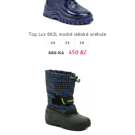
Top Lux 662L modré dětské sněhule
24
25
28
450 Kč
580 Kč