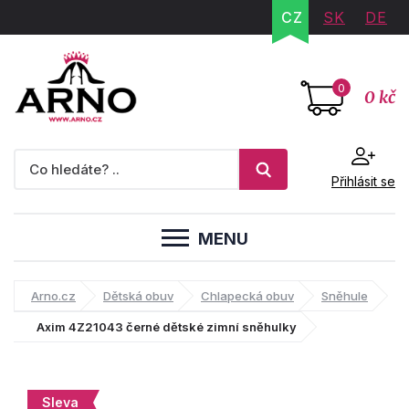
CZ
SK
DE
0
0 kč
Přihlásit se
MENU
Arno.cz
Dětská obuv
Chlapecká obuv
Sněhule
Axim 4Z21043 černé dětské zimní sněhulky
Sleva