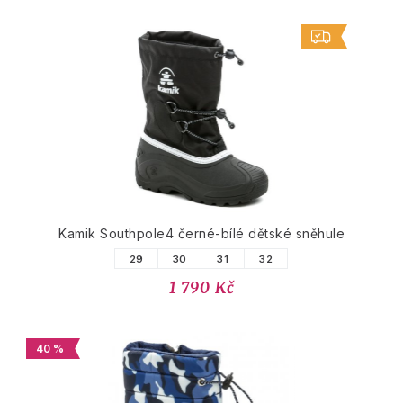
Kamik Southpole4 černé-bílé dětské sněhule
29
30
31
32
1 790 Kč
40 %