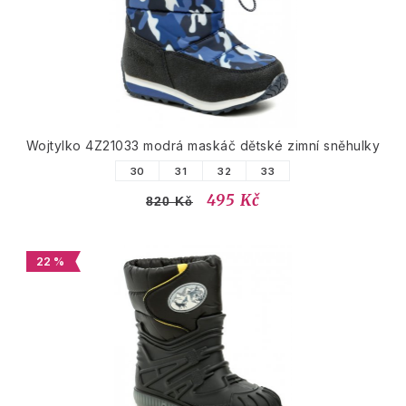
Wojtylko 4Z21033 modrá maskáč dětské zimní sněhulky
30
31
32
33
495 Kč
820 Kč
22 %