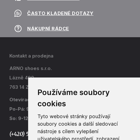
ČASTO KLADENÉ DOTAZY
NÁKUPNÍ RÁDCE
Kontakt a prodejna
ARNO shoes s.r.o.
Lázně 490
763 14 Zlín - Kostelec
Používáme soubory
Otevírací doba
cookies
Po-Pá: 9-17
Tyto webové stránky používají
So: 9-12
soubory cookies a další sledovací
nástroje s cílem vylepšení
(+420) 577 915 036,
uživatelského prostředí, zobrazení