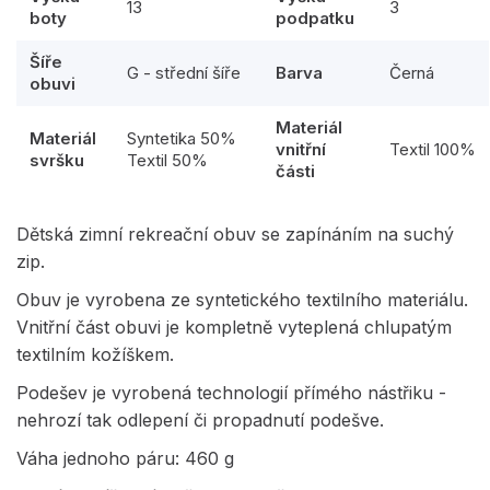
13
3
boty
podpatku
Šíře
G - střední šíře
Barva
Černá
obuvi
Materiál
Materiál
Syntetika 50%
vnitřní
Textil 100%
svršku
Textil 50%
části
Dětská zimní rekreační obuv se zapínáním na suchý
zip.
Obuv je vyrobena ze syntetického textilního materiálu.
Vnitřní část obuvi je kompletně vyteplená chlupatým
textilním kožíškem.
Podešev je vyrobená technologií přímého nástřiku -
nehrozí tak odlepení či propadnutí podešve.
Váha jednoho páru: 460 g