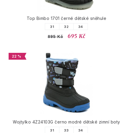
Top Bimbo 1701 černé dětské sněhule
31
32
34
695 Kč
895 Kč
22 %
Wojtylko 4Z24103G černo modré dětské zimní boty
31
33
34