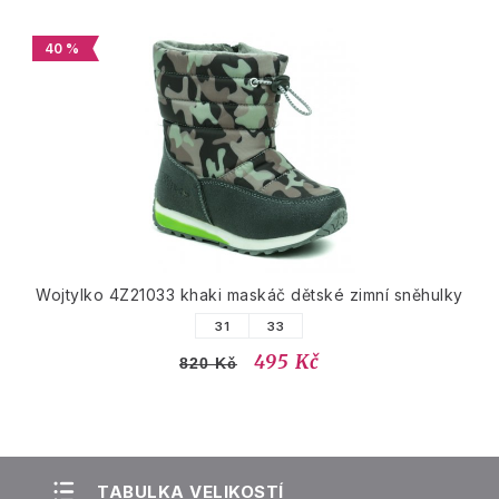
40 %
Wojtylko 4Z21033 khaki maskáč dětské zimní sněhulky
31
33
495 Kč
820 Kč
TABULKA VELIKOSTÍ