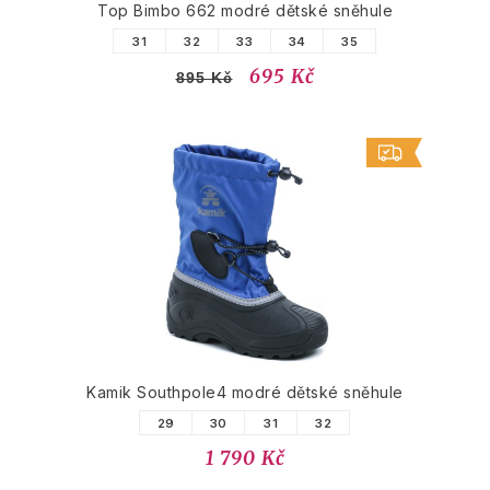
Top Bimbo 662 modré dětské sněhule
31
32
33
34
35
695 Kč
895 Kč
Kamik Southpole4 modré dětské sněhule
29
30
31
32
1 790 Kč