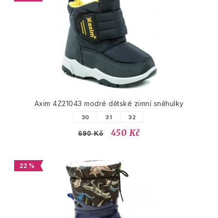
Axim 4Z21043 modré dětské zimní sněhulky
30
31
32
450 Kč
690 Kč
22 %