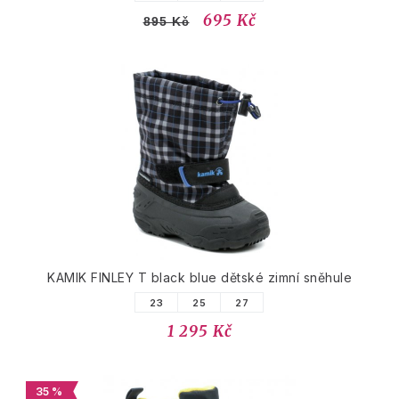
695 Kč
895 Kč
KAMIK FINLEY T black blue dětské zimní sněhule
23
25
27
1 295 Kč
35 %