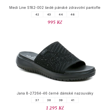
Medi Line S182-002 šedé pánské zdravotní pantofle
42
43
44
46
995 Kč
Jana 8-27264-46 černé dámské nazouváky
37
38
39
41
1 295 Kč