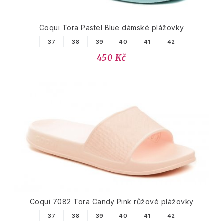
Coqui Tora Pastel Blue dámské plážovky
37
38
39
40
41
42
450 Kč
Coqui 7082 Tora Candy Pink růžové plážovky
37
38
39
40
41
42