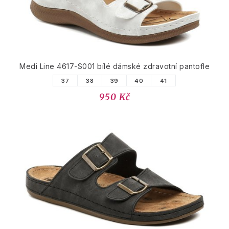
Medi Line 4617-S001 bílé dámské zdravotní pantofle
37
38
39
40
41
950 Kč