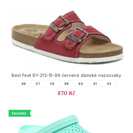
Best Feet BY-213-15-99 červené dámské nazouváky
36
37
38
39
40
41
42
870 Kč
Novinka