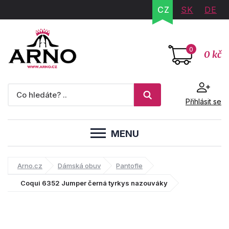
CZ
SK
DE
0
0 kč
Přihlásit se
MENU
Arno.cz
Dámská obuv
Pantofle
Coqui 6352 Jumper černá tyrkys nazouváky