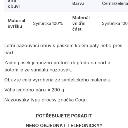
Šíře
Barva
Černá/zelená
obuvi
Materiál
Materiál
Syntetika 100%
vnitřní
Syntetika 10
svršku
části
Letní nazouvací obuv s páskem kolem paty nebo přes
nárt.
Zadní pásek je možno přetočit dopředu na nárt a
potom je ze sandálu nazouvák.
Obuv je celá vyrobena ze syntetického materiálu.
Váha jednoho páru = 290 g
Nazouváky typu crocsy značka Coqui.
POTŘEBUJETE PORADIT
NEBO OBJEDNAT TELEFONICKY?