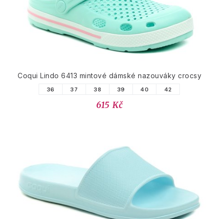
Coqui Lindo 6413 mintové dámské nazouváky crocsy
36
37
38
39
40
42
615 Kč