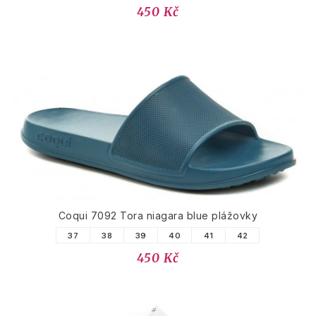
450 Kč
Coqui 7092 Tora niagara blue plážovky
37
38
39
40
41
42
450 Kč