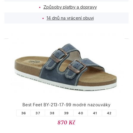
Způsoby platby a dopravy
14 dnů na vrácení obuvi
PODOBNÉ PRODUKTY
Best Feet BY-213-17-99 modré nazouváky
36
37
38
39
40
41
42
870 Kč