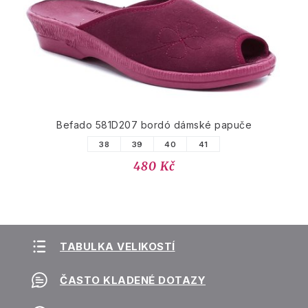
Befado 581D207 bordó dámské papuče
38
39
40
41
480 Kč
TABULKA VELIKOSTÍ
ČASTO KLADENÉ DOTAZY