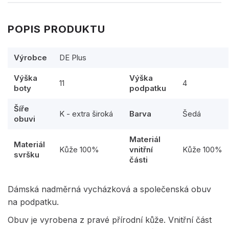
POPIS PRODUKTU
Výrobce
DE Plus
Výška
Výška
11
4
boty
podpatku
Šíře
K - extra široká
Barva
Šedá
obuvi
Materiál
Materiál
Kůže 100%
vnitřní
Kůže 100%
svršku
části
Dámská nadměrná vycházková a společenská obuv
na podpatku.
Obuv je vyrobena z pravé přírodní kůže. Vnitřní část