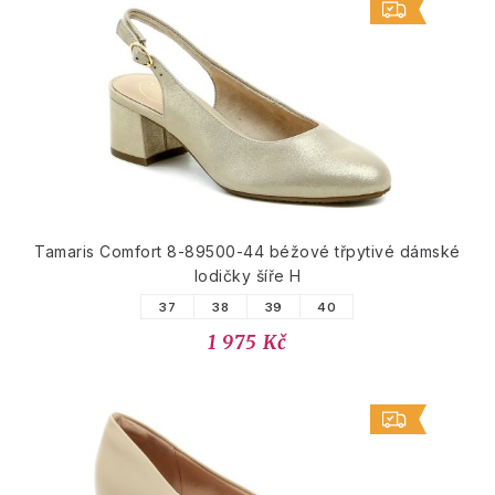
Tamaris Comfort 8-89500-44 béžové třpytivé dámské
lodičky šíře H
37
38
39
40
1 975 Kč