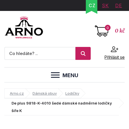
CZ
SK
DE
0
0 kč
Přihlásit se
MENU
Arno.cz
Dámská obuv
Lodičky
De plus 9818-K-4010 šedé dámské nadměrné lodičky
šíře K