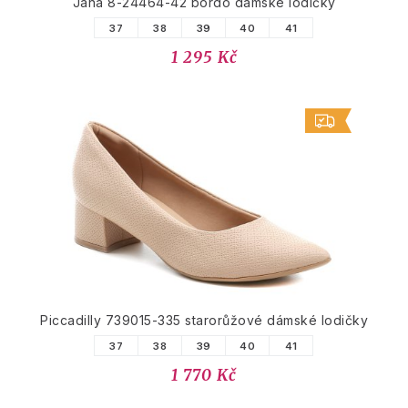
Jana 8-24464-42 bordó dámské lodičky
37
38
39
40
41
1 295 Kč
Piccadilly 739015-335 starorůžové dámské lodičky
37
38
39
40
41
1 770 Kč