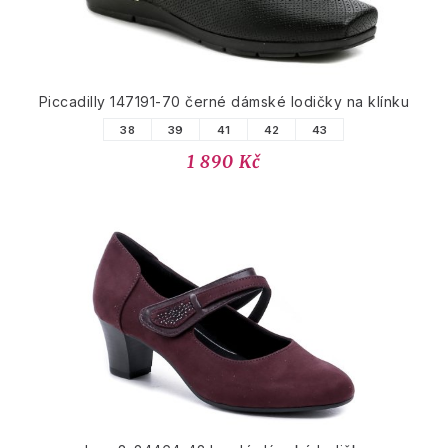
Piccadilly 147191-70 černé dámské lodičky na klínku
38
39
41
42
43
1 890 Kč