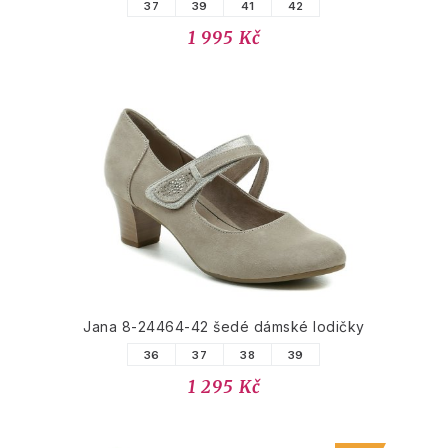
37
39
41
42
1 995 Kč
Jana 8-24464-42 šedé dámské lodičky
36
37
38
39
1 295 Kč