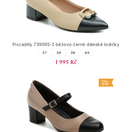
Piccadilly 739095-2 béžovo černé dámské lodičky
37
38
39
40
1 995 Kč