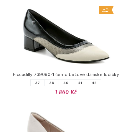
Piccadilly 739090-1 černo béžové dámské lodičky
37
38
40
41
42
1 860 Kč