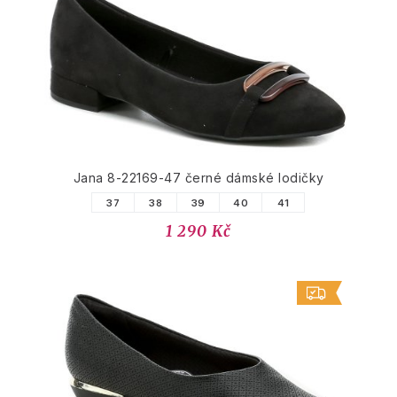
PODOBNÉ PRODUKTY
Jana 8-22169-47 černé dámské lodičky
37
38
39
40
41
1 290 Kč