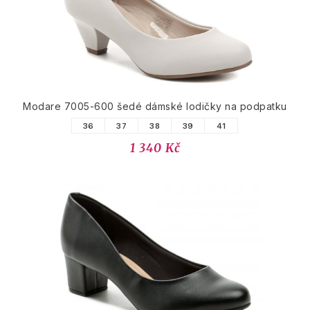
Modare 7005-600 šedé dámské lodičky na podpatku
36
37
38
39
41
1 340 Kč