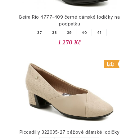
Beira Rio 4777-409 černé dámské lodičky na
podpatku
37
38
39
40
41
1 270 Kč
Piccadilly 322035-27 béžové dámské lodičky