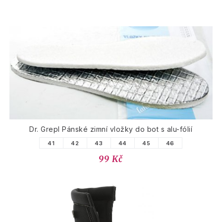
Dr. Grepl Pánské zimní vložky do bot s alu-fólií
41
42
43
44
45
46
99 Kč