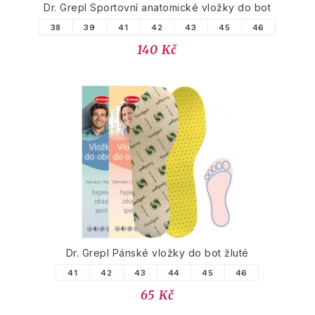
Dr. Grepl Sportovní anatomické vložky do bot
38
39
41
42
43
45
46
140 Kč
Dr. Grepl Pánské vložky do bot žluté
41
42
43
44
45
46
65 Kč