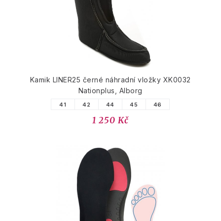
Kamik LINER25 černé náhradní vložky XK0032
Nationplus, Alborg
41
42
44
45
46
1 250 Kč