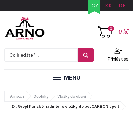
CZ
SK
DE
0
0 kč
Přihlásit se
MENU
Arno.cz
Doplňky
Vložky do obuvi
Dr. Grepl Pánské nadměrné vložky do bot CARBON sport