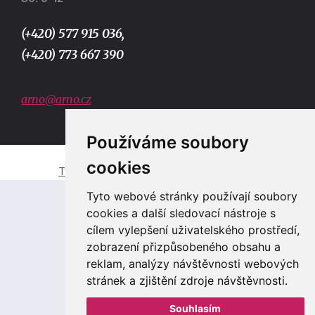
(+420) 577 915 036,
(+420) 773 667 390
arno@arno.cz
Používáme soubory
cookies
Tvorba e-shopů a webových stránek Zlín
Tyto webové stránky používají soubory
cookies a další sledovací nástroje s
cílem vylepšení uživatelského prostředí,
zobrazení přizpůsobeného obsahu a
reklam, analýzy návštěvnosti webových
stránek a zjištění zdroje návštěvnosti.
Souhlasím