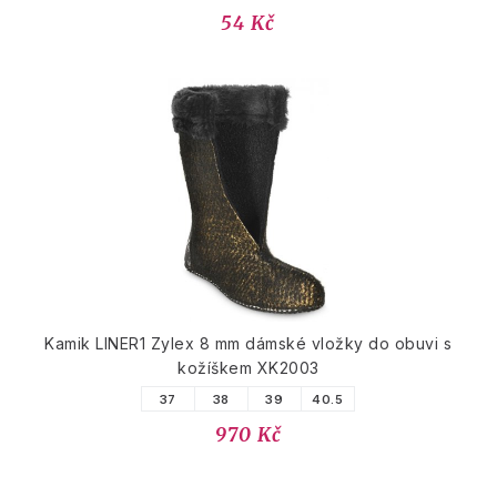
54 Kč
Kamik LINER1 Zylex 8 mm dámské vložky do obuvi s
kožíškem XK2003
37
38
39
40.5
970 Kč