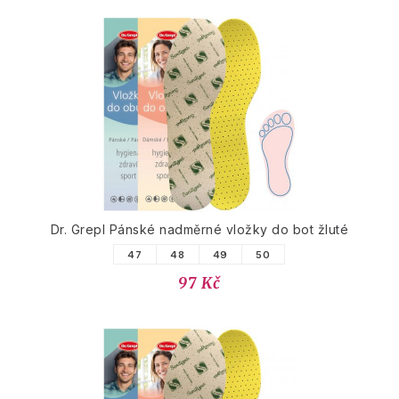
Dr. Grepl Pánské nadměrné vložky do bot žluté
47
48
49
50
97 Kč