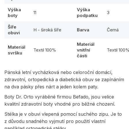
Výška
Výška
11
3
boty
podpatku
Šíře
H - široká šíře
Barva
Černá
obuvi
Materiál
Materiál
Textil 100%
vnitřní
Textil 100
svršku
části
Pánská letní vycházková nebo celoroční domácí,
zdravotní, ortopedická a diabetická obuv se zapínáním
na dva pásky přes nárt a jeden kolem paty.
Boty Dr. Orto vyráběné firmou Befado, jsou velice
kvalitní zdravotní boty vhodné pro běžné chození.
Stélka je v obuvi vlepená pomocí suchého zipu. Je to
z důvodu snadného vyjmutí pro použití vlastní
například ortopedické stélky.