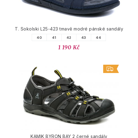
T. Sokolski L25-423 tmavě modré pánské sandály
40
41
42
43
44
1 190 Kč
KAMIK BYRON BAY 2 černé sandály