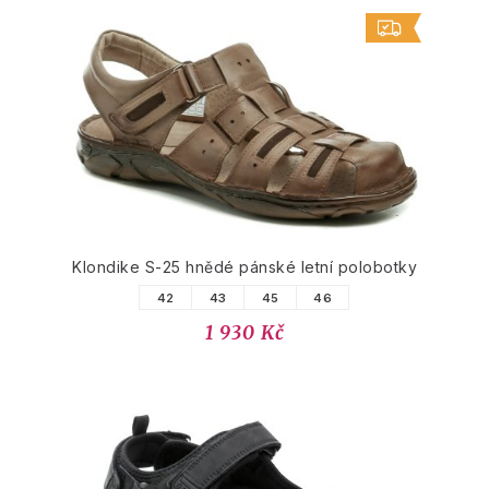
Klondike S-25 hnědé pánské letní polobotky
42
43
45
46
1 930 Kč