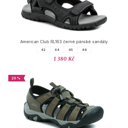
American Club RL163 černé pánské sandály
42
44
45
46
1 380 Kč
20 %