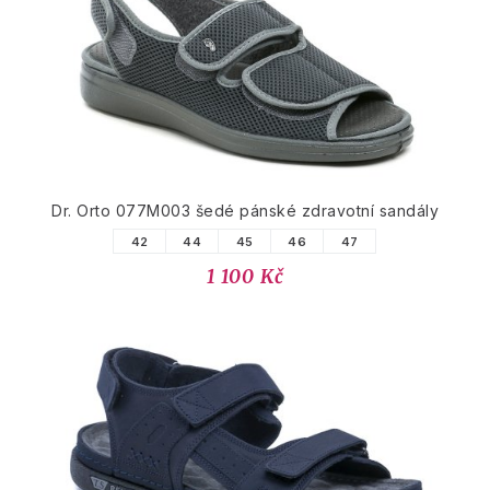
Dr. Orto 077M003 šedé pánské zdravotní sandály
42
44
45
46
47
1 100 Kč