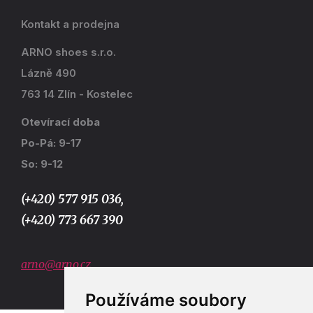
Kontakt a prodejna
ARNO shoes s.r.o.
Lázně 490
763 14 Zlín - Kostelec
Otevírací doba
Po-Pá: 9-17
So: 9-12
(+420) 577 915 036,
(+420) 773 667 390
arno@arno.cz
Používáme soubory