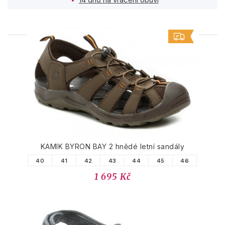
PODOBNÉ PRODUKTY
KAMIK BYRON BAY 2 hnědé letní sandály
40
41
42
43
44
45
46
1 695 Kč