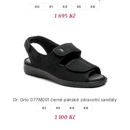
40
41
44
45
46
1 695 Kč
Dr. Orto 077M001 černé pánské zdravotní sandály
42
43
44
46
1 100 Kč