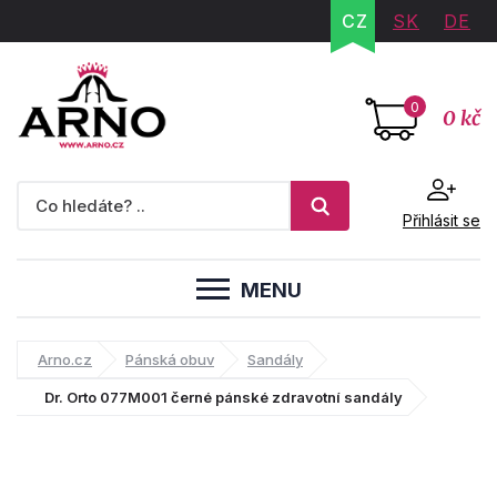
CZ
SK
DE
0
0 kč
Přihlásit se
MENU
Arno.cz
Pánská obuv
Sandály
Dr. Orto 077M001 černé pánské zdravotní sandály