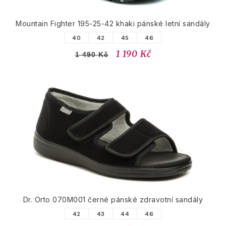
Mountain Fighter 195-25-42 khaki pánské letní sandály
40
42
45
46
1 190 Kč
1 490 Kč
Dr. Orto 070M001 černé pánské zdravotní sandály
42
43
44
46