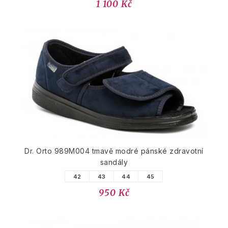
1 100 Kč
Dr. Orto 989M004 tmavě modré pánské zdravotní
sandály
42
43
44
45
950 Kč