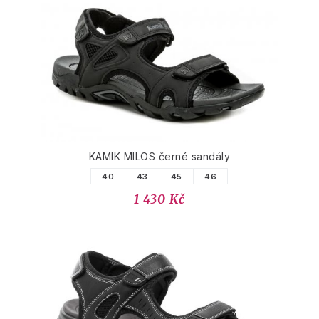
KAMIK MILOS černé sandály
40
43
45
46
1 430 Kč