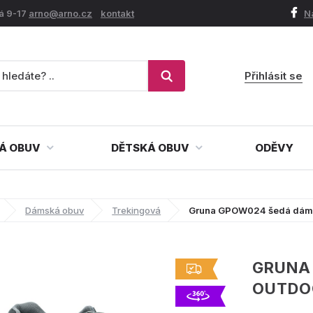
á 9-17
arno@arno.cz
kontakt
N
Přihlásit se
Á OBUV
DĚTSKÁ OBUV
ODĚVY
Dámská obuv
Trekingová
Gruna GPOW024 šedá dáms
GRUNA
OUTDO