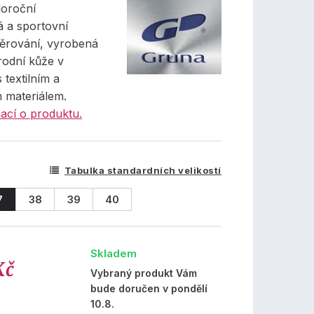
oroční
 a sportovní
ěrování, vyrobená
rodní kůže v
 textilním a
m materiálem.
ací o produktu.
Tabulka standardních velikostí
7
38
39
40
Skladem
Kč
Vybraný produkt Vám
bude doručen v pondělí
10.8.