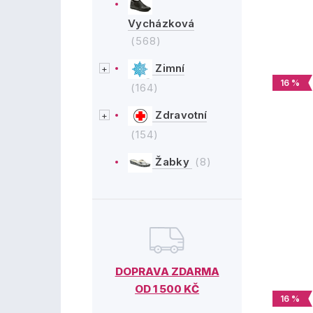
Vycházková
(568)
Zimní
16 %
(164)
Zdravotní
(154)
Žabky
(8)
DOPRAVA ZDARMA
OD 1 500 KČ
16 %