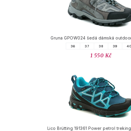
Gruna GPOW024 šedá dámská outdoo
36
37
38
39
4
1 550 Kč
Lico Brütting 191361 Power petrol trekin