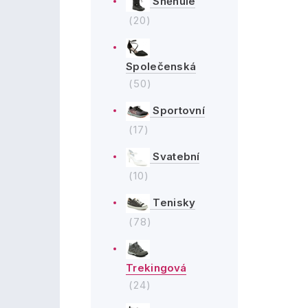
Sněhule
(20)
Společenská
(50)
Sportovní
(17)
Svatební
(10)
Tenisky
(78)
Trekingová
(24)