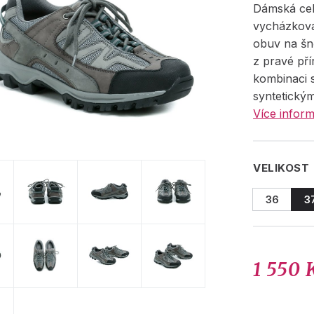
Dámská cel
vycházková
obuv na šn
z pravé pří
kombinaci s
syntetický
Více inform
VELIKOST
36
3
1 550 