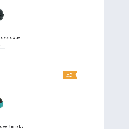
rová obuv
0
gové tenisky