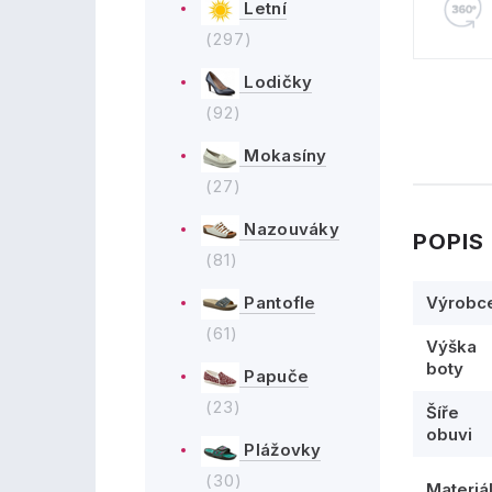
Letní
(297)
Lodičky
(92)
Mokasíny
(27)
Nazouváky
POPIS
(81)
Výrobc
Pantofle
(61)
Výška
boty
Papuče
(23)
Šíře
obuvi
Plážovky
(30)
Materiá