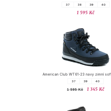
37
38
39
40
1 595 Kč
American Club WT61-23 navy zimní soft
37
39
40
1 345 Kč
1 595 Kč