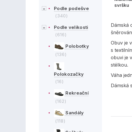
svršku
Podle podešve
(340)
Dámská c
Podle velikosti
šněrován
(616)
Obuv je 
Polobotky
s textiln
(136)
obuvi je
stélkou.
Polokozačky
Váha jed
(16)
Dámská s
Rekreační
(162)
Sandály
(118)