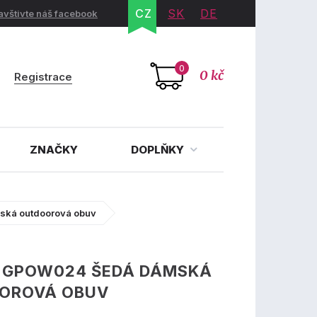
CZ
SK
DE
avštivte náš facebook
0
0 kč
Registrace
ZNAČKY
DOPLŇKY
ká outdoorová obuv
 GPOW024 ŠEDÁ DÁMSKÁ
OROVÁ OBUV