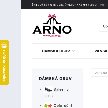
(+420) 577 915 036, (+420) 773 667 390,
Po-P
DÁMSKÁ OBUV
PÁNSK
Arno.cz
DÁMSKÁ OBUV
Baleríny
(33)
Celoroční