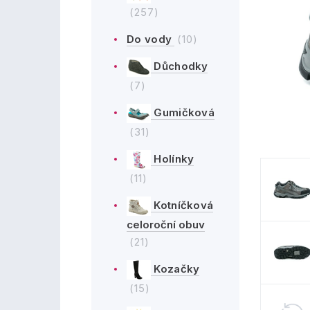
(257)
Do vody
(10)
Důchodky
(7)
Gumičková
(31)
Holínky
(11)
Kotníčková
celoroční obuv
(21)
Kozačky
(15)