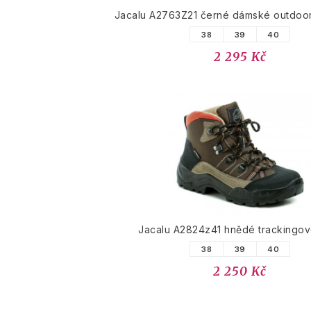
Jacalu A2763Z21 černé dámské outdoor
38
39
40
2 295 Kč
Jacalu A2824z41 hnědé trackingov
38
39
40
2 250 Kč