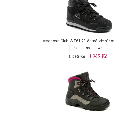
American Club WT61-23 černé zimní sof
37
39
40
1 345 Kč
1 595 Kč