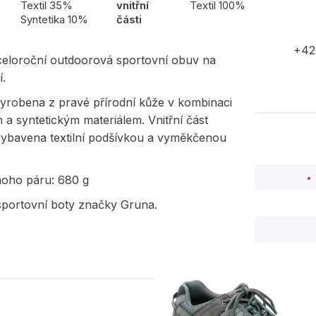
Textil 35%
vnitřní
Textil 100%
Syntetika 10%
části
+42
eloroční outdoorová sportovní obuv na
í.
vyrobena z pravé přírodní kůže v kombinaci
ím a syntetickým materiálem. Vnitřní část
 vybavena textilní podšívkou a vyměkčenou
noho páru: 680 g
portovní boty značky Gruna.
PODOBNÉ PRODUK