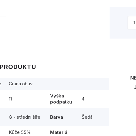
 PRODUKTU
N
e
Gruna obuv
J
Výška
11
4
podpatku
G - střední šíře
Barva
Šedá
Kůže 55%
Materiál
l