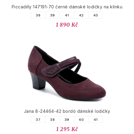
Piccadilly 147191-70 černé dámské lodičky na klínku
38
39
41
42
43
1 890 Kč
Jana 8-24464-42 bordó dámské lodičky
37
38
39
40
41
1 295 Kč