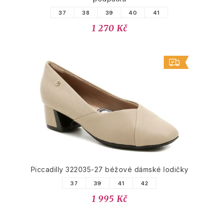
37
38
39
40
41
1 270 Kč
Piccadilly 322035-27 béžové dámské lodičky
37
39
41
42
1 995 Kč