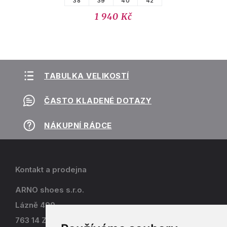
38
39
40
42
1 940 Kč
TABULKA VELIKOSTÍ
ČASTO KLADENÉ DOTAZY
NÁKUPNÍ RÁDCE
Kontakt a prodejna
ARNO shoes s.r.o.
Lázně 490
763 14 Zlín - Kostelec