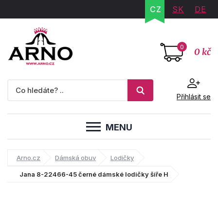
CZ
SK
DE
0
0 kč
Přihlásit se
MENU
Arno.cz
Dámská obuv
Lodičky
Jana 8-22466-45 černé dámské lodičky šíře H