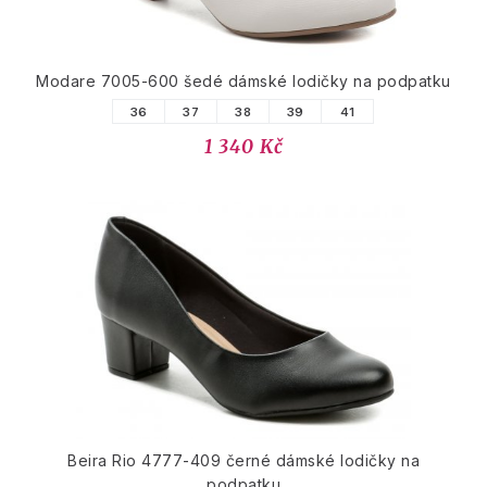
Modare 7005-600 šedé dámské lodičky na podpatku
36
37
38
39
41
1 340 Kč
Beira Rio 4777-409 černé dámské lodičky na
podpatku