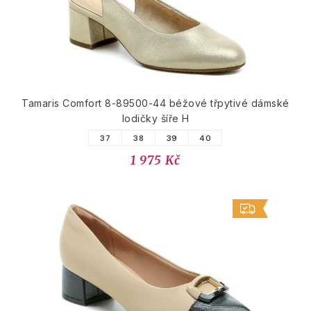
Tamaris Comfort 8-89500-44 béžové třpytivé dámské
lodičky šíře H
37
38
39
40
1 975 Kč