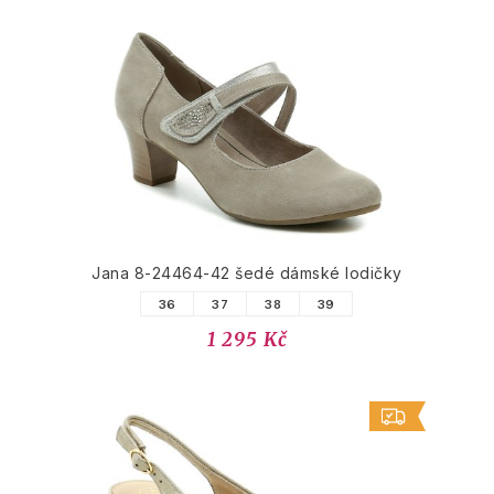
Jana 8-24464-42 šedé dámské lodičky
36
37
38
39
1 295 Kč