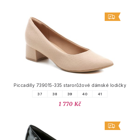
Piccadilly 739015-335 starorůžové dámské lodičky
37
38
39
40
41
1 770 Kč