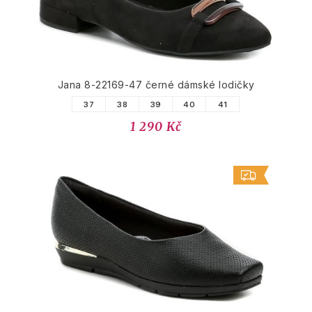
Jana 8-22169-47 černé dámské lodičky
37
38
39
40
41
1 290 Kč