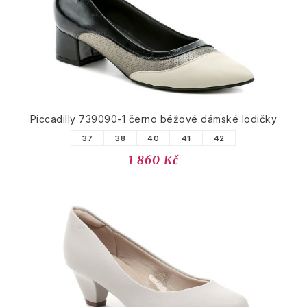
Piccadilly 739090-1 černo béžové dámské lodičky
37
38
40
41
42
1 860 Kč