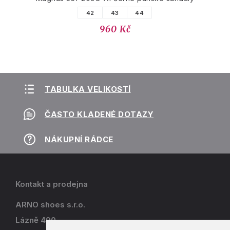
42
43
44
960 Kč
TABULKA VELIKOSTÍ
ČASTO KLADENÉ DOTAZY
NÁKUPNÍ RÁDCE
Kontakt a prodejna
ARNO shoes s.r.o.
Lázně 490