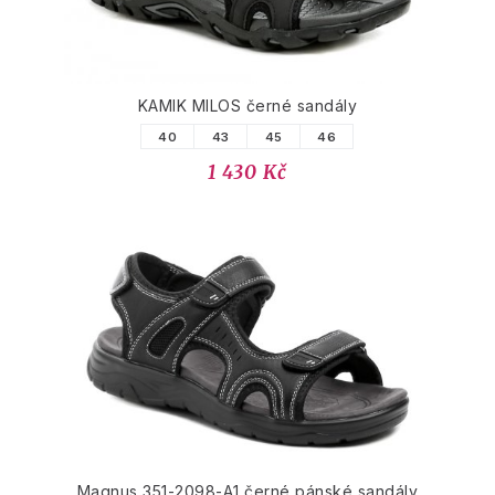
KAMIK MILOS černé sandály
40
43
45
46
1 430 Kč
Magnus 351-2098-A1 černé pánské sandály