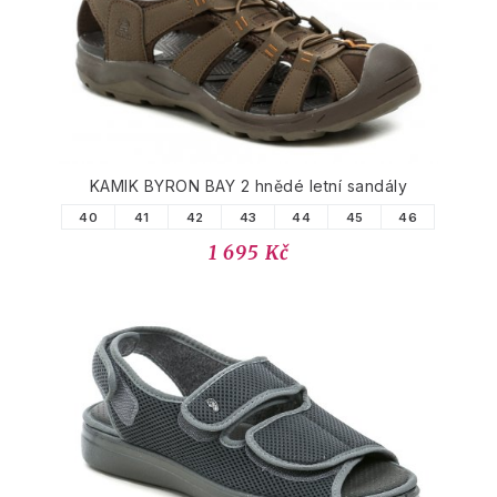
KAMIK BYRON BAY 2 hnědé letní sandály
40
41
42
43
44
45
46
1 695 Kč