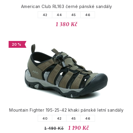
American Club RL163 černé pánské sandály
42
44
45
46
1 380 Kč
20 %
Mountain Fighter 195-25-42 khaki pánské letní sandály
40
42
45
46
1 190 Kč
1 490 Kč