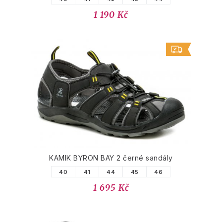
1 190 Kč
KAMIK BYRON BAY 2 černé sandály
40
41
44
45
46
1 695 Kč