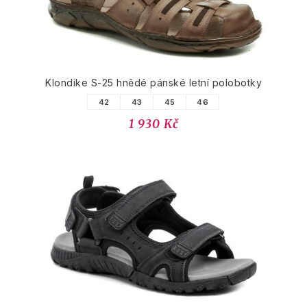
Klondike S-25 hnědé pánské letní polobotky
42
43
45
46
1 930 Kč