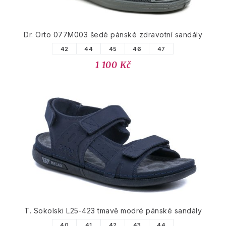
Dr. Orto 077M003 šedé pánské zdravotní sandály
42
44
45
46
47
1 100 Kč
T. Sokolski L25-423 tmavě modré pánské sandály
40
41
42
43
44