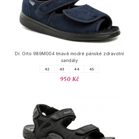
Dr. Orto 989M004 tmavě modré pánské zdravotní
sandály
42
43
44
45
950 Kč