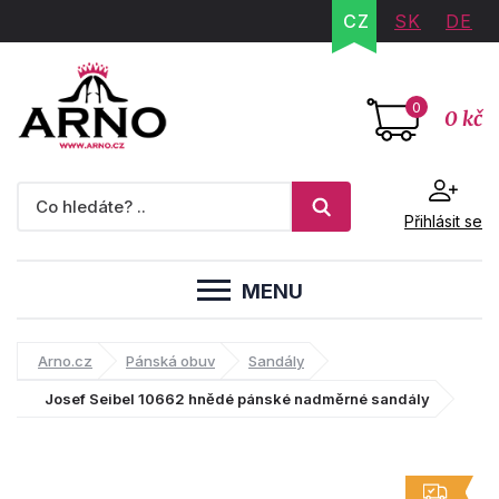
CZ
SK
DE
0
0 kč
Přihlásit se
MENU
Arno.cz
Pánská obuv
Sandály
Josef Seibel 10662 hnědé pánské nadměrné sandály