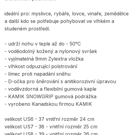
ideální pro: myslivce, rybáře, lovce, vinaře, zemědělce
a další kdo se potřebuje pohybovat ve vlhkém a
studeném prostředí.
- udrží nohu v teple až do - 50°C
- voděodolný kožený a nylonový svršek
- vyjímatelná 9mm Zylextra vložka
- vlhkost odpuzující polstrování
- límec proti napadání sněhu
- D-očka pro šněrování s anitikorozivní úpravou
- voděvzdorná a flexibilní gumová kaple
- KAMIK SNOWGRIP gumová podrážka
- vyrobeno Kanadskou firmou KAMIK
velikost US6 - 37 vnitřní rozměr 24 cm
velikost US7 - 38 - vnitřní rozměr 25 cm
velikost US8 - 39 - vnitřní rozměr 26 cm