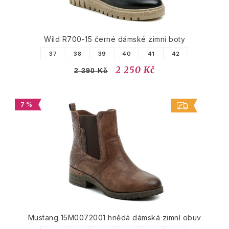
Wild R700-15 černé dámské zimní boty
37
38
39
40
41
42
2 250 Kč
2 390 Kč
7 %
Mustang 15M0072001 hnědá dámská zimní obuv