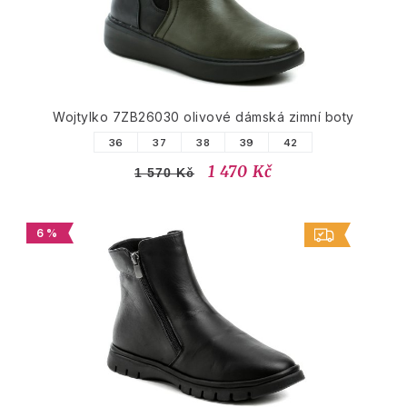
Wojtylko 7ZB26030 olivové dámská zimní boty
36
37
38
39
42
1 470 Kč
1 570 Kč
6 %