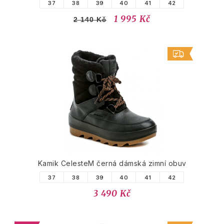
37
38
39
40
41
42
1 995 Kč
2 140 Kč
Kamik CelesteM černá dámská zimní obuv
37
38
39
40
41
42
3 490 Kč