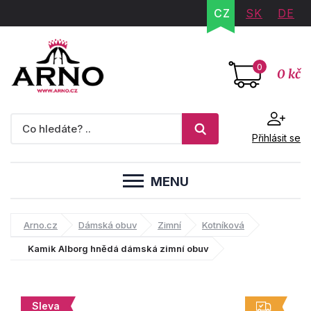
CZ
SK
DE
0
0 kč
Přihlásit se
MENU
Arno.cz
Dámská obuv
Zimní
Kotníková
Kamik Alborg hnědá dámská zimní obuv
Sleva