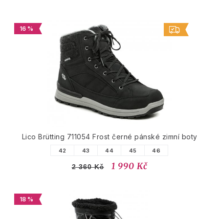
16 %
Lico Brütting 711054 Frost černé pánské zimní boty
42
43
44
45
46
1 990 Kč
2 360 Kč
18 %