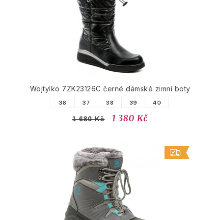
Wojtylko 7ZK23126C černé dámské zimní boty
36
37
38
39
40
1 380 Kč
1 680 Kč