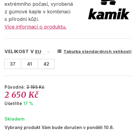
extrémního počasí, vyrobená
z gumové kaple v kombinaci
s přírodní kůží.
Více informací o produktu.
VELIKOST V
Tabulka standardních velikostí
37
41
42
Původně:
3 195 Kč
2 650 Kč
Ušetříte
17 %
Skladem
Vybraný produkt Vám bude doručen v pondělí 10.8.