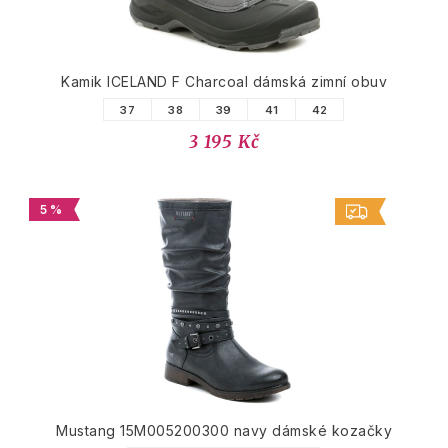
Kamik ICELAND F Charcoal dámská zimní obuv
37
38
39
41
42
3 195 Kč
5 %
Mustang 15M005200300 navy dámské kozačky