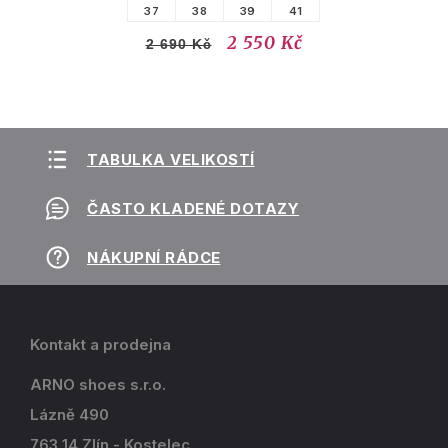
37
38
39
41
2 550 Kč
2 690 Kč
TABULKA VELIKOSTÍ
ČASTO KLADENÉ DOTAZY
NÁKUPNÍ RÁDCE
Kontakt a prodejna
ARNO shoes s.r.o.
Lázně 490
763 14 Zlín - Kostelec