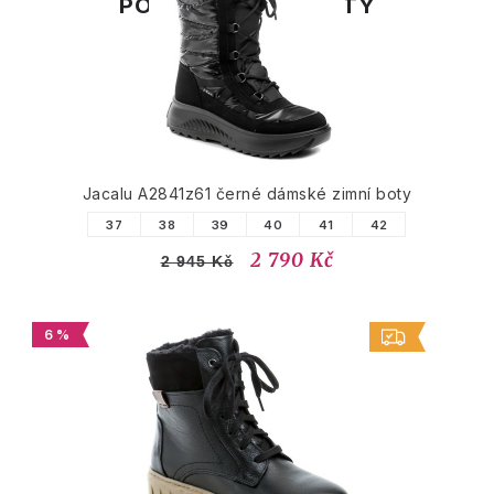
PODOBNÉ PRODUKTY
Jacalu A2841z61 černé dámské zimní boty
37
38
39
40
41
42
2 790 Kč
2 945 Kč
6 %