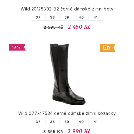
Wild 20125802-B2 černé dámské zimní boty
37
38
39
40
41
2 450 Kč
2 595 Kč
18 %
Wild 077-47534 černé dámské zimní kozačky
37
38
39
40
41
2 990 Kč
3 655 Kč