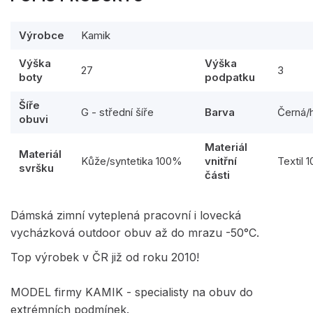
Výrobce
Kamik
Výška
Výška
27
3
boty
podpatku
Šíře
G - střední šíře
Barva
Černá/
obuvi
Materiál
Materiál
Kůže/syntetika 100%
vnitřní
Textil 
svršku
části
Dámská zimní vyteplená pracovní i lovecká
vycházková outdoor obuv až do mrazu -50°C.
Top výrobek v ČR již od roku 2010!
MODEL firmy KAMIK - specialisty na obuv do
extrémních podmínek.