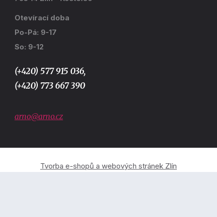
Otevírací doba
Po-Pá: 9-17
So: 9-12
(+420) 577 915 036,
(+420) 773 667 390
arno@arno.cz
Tvorba e-shopů a webových stránek Zlín