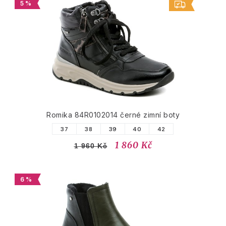
5 %
Romika 84R0102014 černé zimní boty
37
38
39
40
42
1 860 Kč
1 960 Kč
6 %