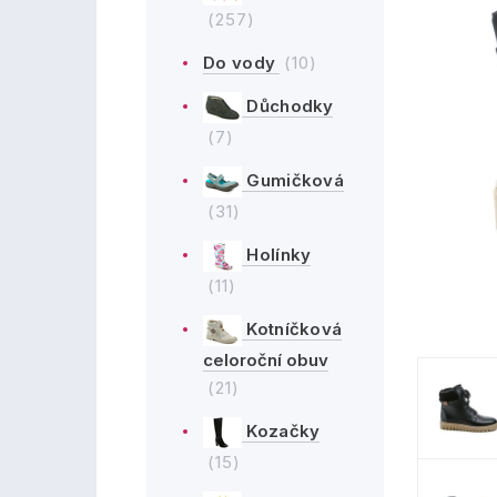
(257)
Do vody
(10)
Důchodky
(7)
Gumičková
(31)
Holínky
(11)
Kotníčková
celoroční obuv
(21)
Kozačky
(15)