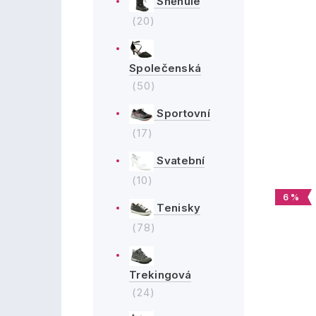
Sněhule
(20)
Společenská
(50)
Sportovní
(17)
Svatební
(10)
6 %
Tenisky
(78)
Trekingová
(24)