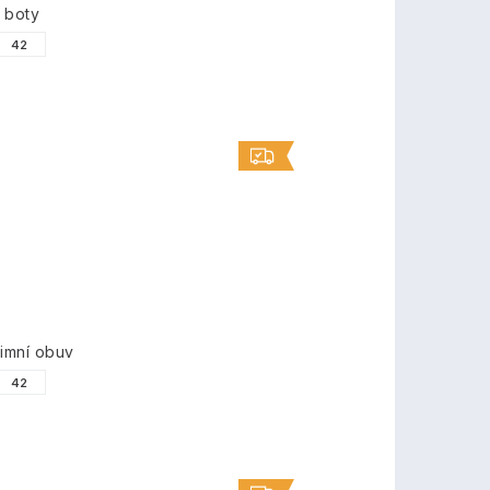
 boty
42
imní obuv
42