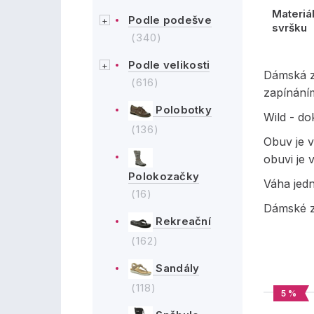
Materiá
Podle podešve
svršku
(340)
Podle velikosti
Dámská z
(616)
zapínáním
Polobotky
Wild - do
(136)
Obuv je v
obuvi je 
Polokozačky
Váha jed
(16)
Dámské z
Rekreační
(162)
Sandály
(118)
5 %