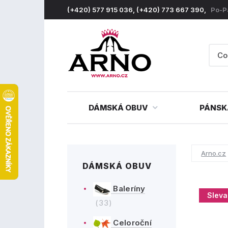
(+420) 577 915 036, (+420) 773 667 390,
Po-P
DÁMSKÁ OBUV
PÁNSK
Arno.cz
DÁMSKÁ OBUV
Baleríny
Sleva
(33)
Celoroční