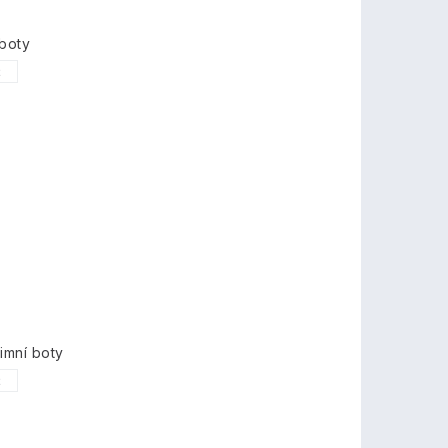
boty
2
imní boty
2