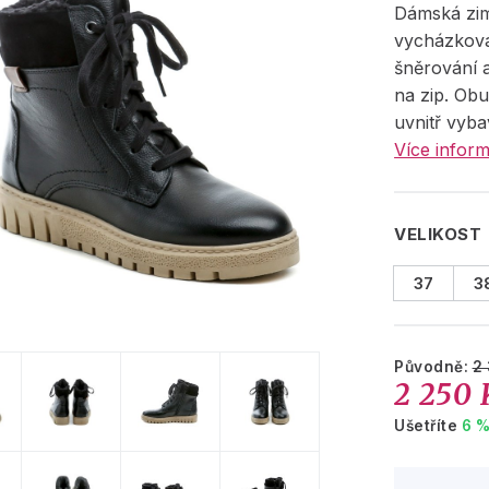
Dámská zim
vycházkov
šněrování 
na zip. Obu
uvnitř vyb
Více inform
VELIKOST
37
3
Původně:
2
2 250 
Ušetříte
6 