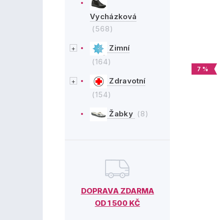
Vycházková
(568)
Zimní
(164)
7 %
Zdravotní
(154)
Žabky
(8)
DOPRAVA ZDARMA
OD 1 500 KČ