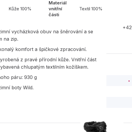
Materiál
l
Kůže 100%
vnitřní
Textil 100%
části
+42
imní vycházková obuv na šněrování a se
 na zip.
konalý komfort a špičkové zpracování.
yrobená z pravé přírodní kůže. Vnitřní část
vybavená chlupatým textilním kožíškem.
noho páru: 930 g
imní boty Wild.