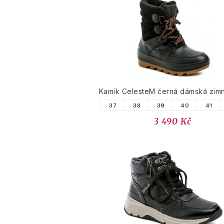
Kamik CelesteM černá dámská zimn
37
38
39
40
41
3 490 Kč