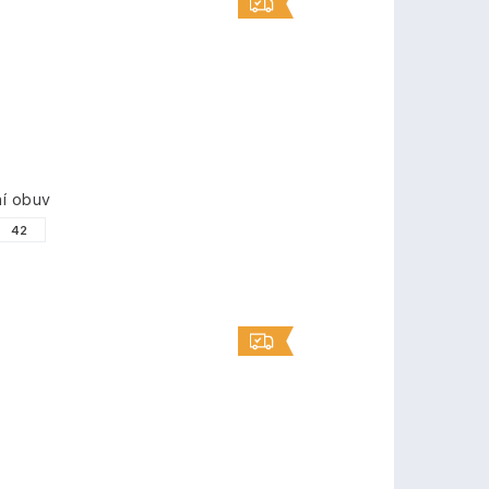
í obuv
42