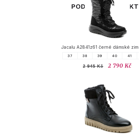
PODOBNÉ PRODUK
Jacalu A2841z61 černé dámské zim
37
38
39
40
41
2 790 Kč
2 945 Kč