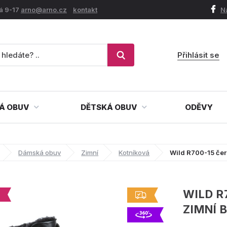
á 9-17
arno@arno.cz
kontakt
N
Přihlásit se
Á OBUV
DĚTSKÁ OBUV
ODĚVY
Dámská obuv
Zimní
Kotníková
Wild R700-15 če
WILD R
ZIMNÍ 