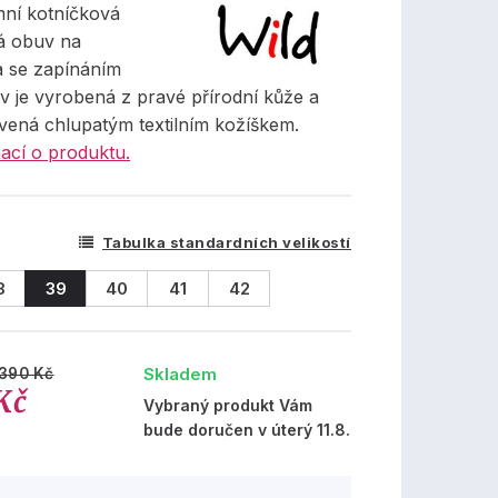
ní kotníčková
á obuv na
a se zapínáním
v je vyrobená z pravé přírodní kůže a
avená chlupatým textilním kožíškem.
ací o produktu.
Tabulka standardních velikostí
8
39
40
41
42
Skladem
 390 Kč
Kč
Vybraný produkt Vám
bude doručen v úterý 11.8.
%