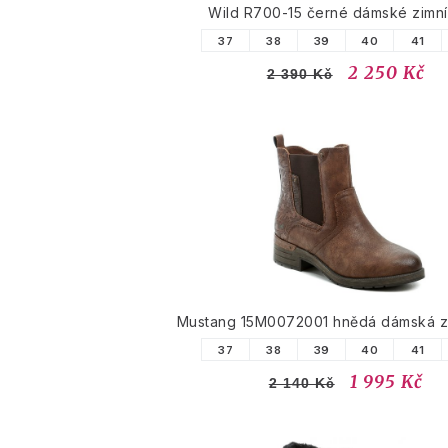
Wild R700-15 černé dámské zimní
37
38
39
40
41
2 250 Kč
2 390 Kč
Mustang 15M0072001 hnědá dámská z
37
38
39
40
41
1 995 Kč
2 140 Kč