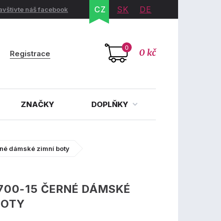
CZ
SK
DE
avštivte náš facebook
0
0 kč
Registrace
ZNAČKY
DOPLŇKY
rné dámské zimní boty
700-15 ČERNÉ DÁMSKÉ
BOTY