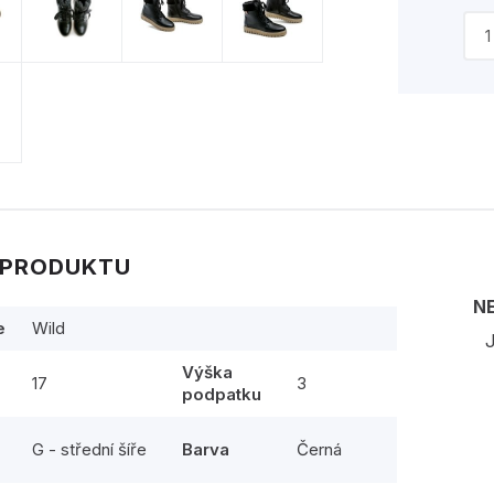
 PRODUKTU
N
e
Wild
J
Výška
17
3
podpatku
G - střední šíře
Barva
Černá