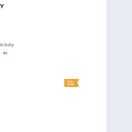
TY
ní boty
42