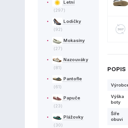
Letní
(297)
Lodičky
(92)
Mokasíny
(27)
Nazouváky
(81)
POPIS
Pantofle
Výrobc
(61)
Výška
Papuče
boty
(23)
Šíře
Plážovky
obuvi
(30)