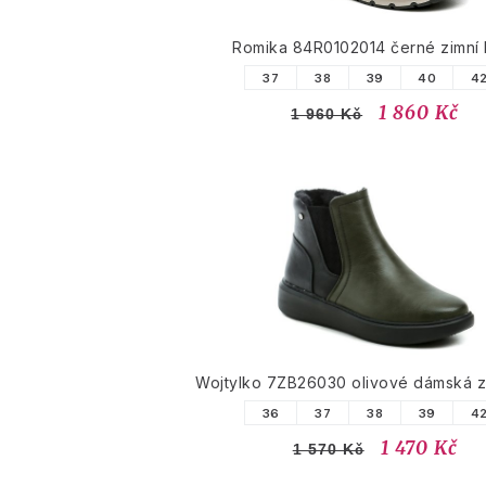
Romika 84R0102014 černé zimní 
37
38
39
40
4
1 860 Kč
1 960 Kč
Wojtylko 7ZB26030 olivové dámská z
36
37
38
39
4
1 470 Kč
1 570 Kč