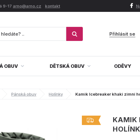
á 9-17
arno@arno.cz
kontakt
N
Přihlásit se
Á OBUV
DĚTSKÁ OBUV
ODĚVY
Pánská obuv
Holínky
Kamik Icebreaker khaki zimní h
KAMIK 
HOLÍN