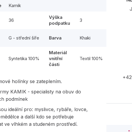
e
Kamik
J
Výška
36
3
podpatku
G - střední šíře
Barva
Khaki
Materiál
l
Syntetika 100%
vnitřní
Textil 100%
části
+42
mové holínky se zateplením.
rmy KAMIK - specialisty na obuv do
ch podmínek
sou ideální pro: myslivce, rybáře, lovce,
emědělce a další kdo se potřebuje
t ve vlhkém a studeném prostředí.