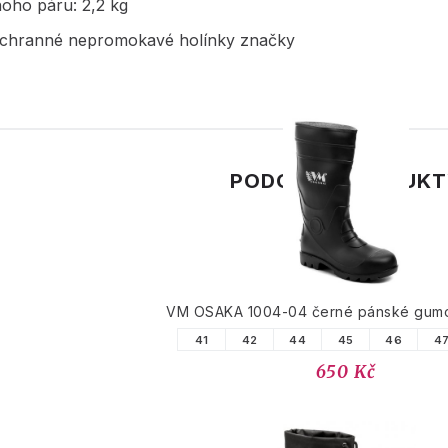
noho páru: 2,2 kg
chranné nepromokavé holínky značky
PODOBNÉ PRODUK
VM OSAKA 1004-04 černé pánské gumo
41
42
44
45
46
4
650 Kč