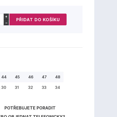
+
−
44
45
46
47
48
30
31
32
33
34
POTŘEBUJETE PORADIT
EBO OBJEDNAT TELEFONICKY?