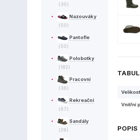
(30)
Nazouváky
(50)
Pantofle
(50)
Polobotky
(182)
TABUL
Pracovní
(36)
Velikos
Rekreační
Vnitřní 
(67)
Sandály
POPIS
(28)