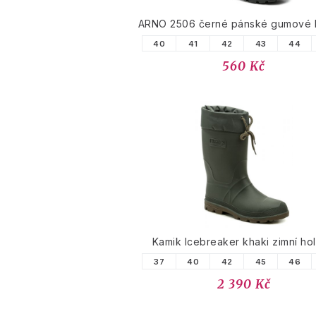
ARNO 2506 černé pánské gumové h
40
41
42
43
44
560 Kč
Kamik Icebreaker khaki zimní hol
37
40
42
45
46
2 390 Kč