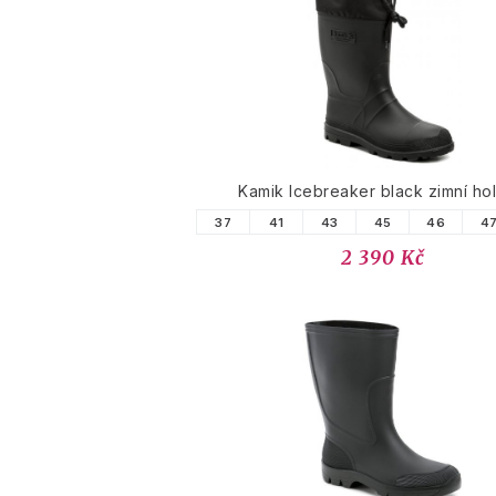
Kamik Icebreaker black zimní hol
37
41
43
45
46
4
2 390 Kč