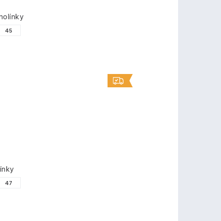
olínky
45
ínky
47