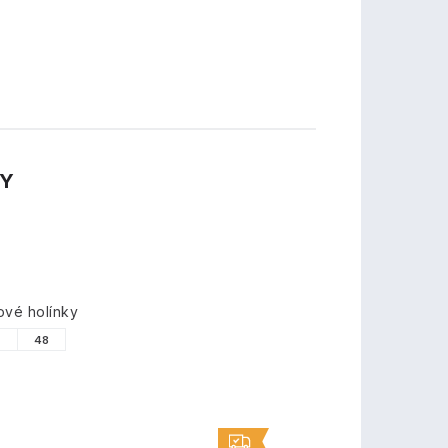
TY
vé holínky
7
48