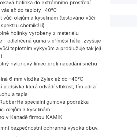
okavá holínka do extrémního prostředí
 vás až do teploty -40°C
t vůči olejům a kyselinám (testováno vůči
spektru chemikálií)
olné holínky vyrobeny z materiálu
 - odlehčená guma s příměsí hélia, zvyšuje
vůči teplotním výkyvům a prodlužuje tak její
st
olný nylonový límec proti napadání sněhu
telná 6 mm vložka Zylex až do -40°C
ní podšívka která odvádí vlhkost, tím udrží
uchu a teple
p RubberHe speciální gumová podrážka
či olejům a kyselinám
no v Kanadě firmou KAMIK
imní bezpečnostní ochranná vysoká obuv.