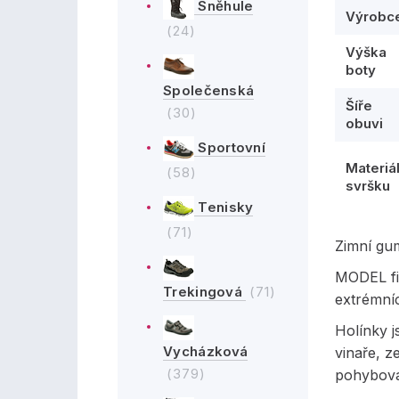
Sněhule
Výrobc
(24)
Výška
boty
Společenská
Šíře
(30)
obuvi
Sportovní
Materiá
(58)
svršku
Tenisky
(71)
Zimní gu
MODEL fi
Trekingová
(71)
extrémní
Holínky j
Vycházková
vinaře, z
(379)
pohybova