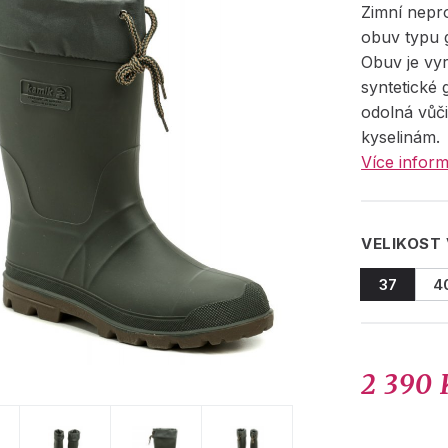
Zimní nep
obuv typu 
Obuv je vy
syntetické 
odolná vůči
kyselinám.
Více inform
VELIKOST
37
4
2 390 