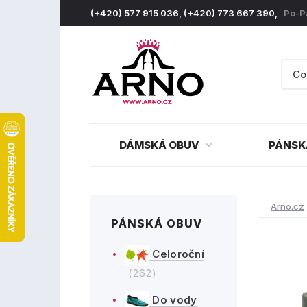
(+420) 577 915 036, (+420) 773 667 390,
Po-P
DÁMSKÁ OBUV
PÁNSK
Arno.cz
PÁNSKÁ OBUV
Celoroční
(262)
Do vody