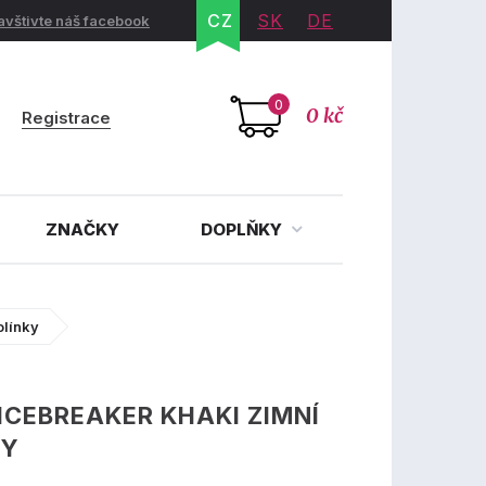
CZ
SK
DE
avštivte náš facebook
0
0 kč
Registrace
ZNAČKY
DOPLŇKY
olínky
ICEBREAKER KHAKI ZIMNÍ
KY