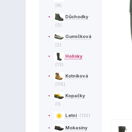
(8)
Důchodky
(5)
Gumičková
(2)
Holínky
(13)
Kotníková
(115)
Kopačky
(1)
Letní
(132)
Mokasíny