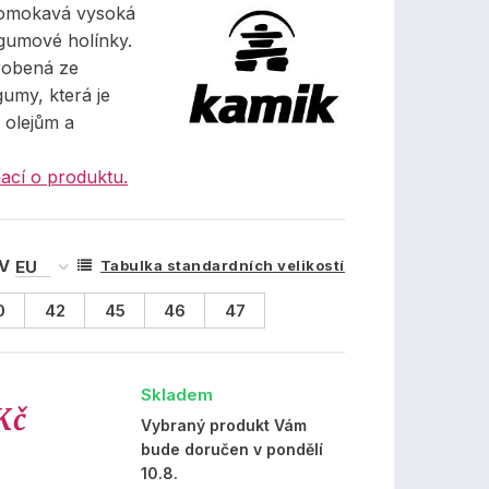
romokavá vysoká
gumové holínky.
robená ze
gumy, která je
 olejům a
ací o produktu.
 V
Tabulka standardních velikostí
0
42
45
46
47
Skladem
Kč
Vybraný produkt Vám
bude doručen v pondělí
10.8.