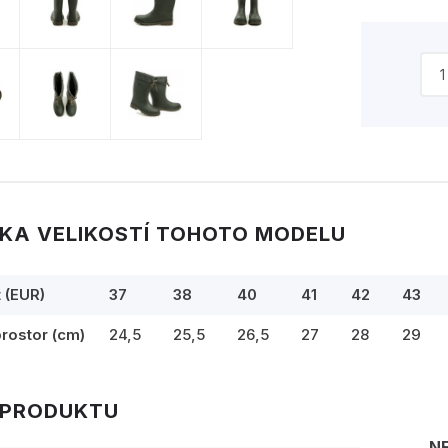
KA VELIKOSTÍ TOHOTO MODELU
t (EUR)
37
38
40
41
42
43
prostor (cm)
24,5
25,5
26,5
27
28
29
 PRODUKTU
N