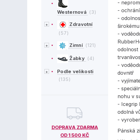
- neprom
- ochrání
Westernová
(3)
- odolnos
Zdravotní
širokému 
(57)
- voděod
RubberHe
Zimní
(121)
odolnost 
trvanlivo
Žabky
(4)
- voděod
Podle velikosti
dovnitř
(135)
- vyjíma
- speciál
nohu v s
- Icegri
odolná vů
- vyrobe
DOPRAVA ZDARMA
Pánská z
OD 1 500 KČ