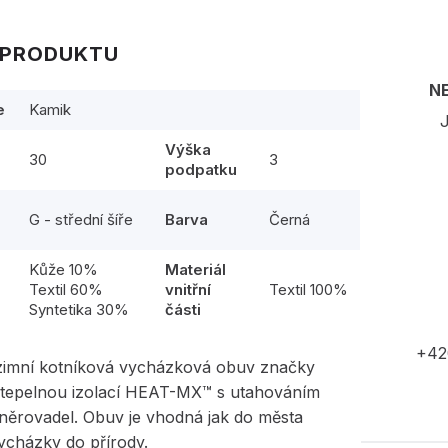
 PRODUKTU
N
e
Kamik
J
Výška
30
3
podpatku
G - střední šíře
Barva
Černá
Kůže 10%
Materiál
l
Textil 60%
vnitřní
Textil 100%
Syntetika 30%
části
+42
imní kotníková vycházková obuv značky
tepelnou izolací HEAT-MX™ s utahováním
něrovadel. Obuv je vhodná jak do města
vycházky do přírody.