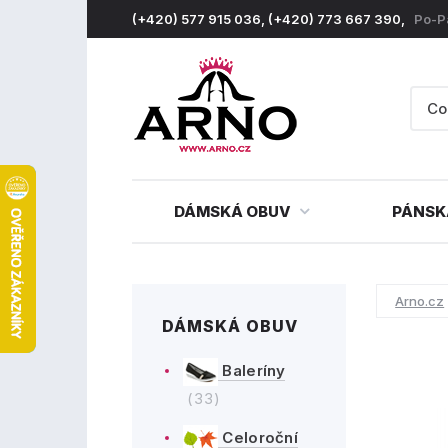
(+420) 577 915 036, (+420) 773 667 390,
Po-P
DÁMSKÁ OBUV
PÁNSK
Arno.cz
DÁMSKÁ OBUV
Baleríny
(33)
Celoroční