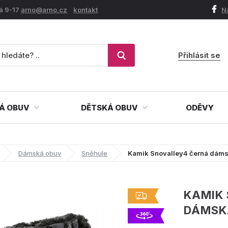
á 9-17
arno@arno.cz
kontakt
N
Přihlásit se
Á OBUV
DĚTSKÁ OBUV
ODĚVY
Dámská obuv
Sněhule
Kamik Snovalley4 černá dáms
KAMIK
DÁMSK