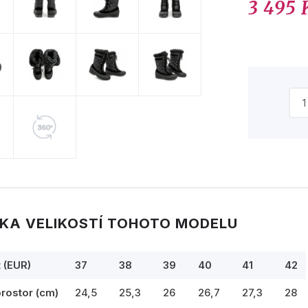
3 495 
KA VELIKOSTÍ TOHOTO MODELU
t (EUR)
37
38
39
40
41
42
prostor (cm)
24,5
25,3
26
26,7
27,3
28