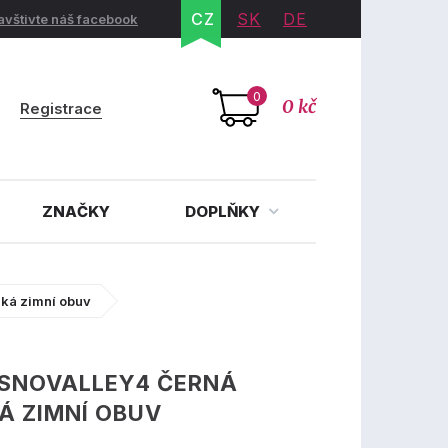
CZ
SK
DE
avštivte náš facebook
0
0 kč
Registrace
ZNAČKY
DOPLŇKY
ká zimní obuv
 SNOVALLEY4 ČERNÁ
Á ZIMNÍ OBUV