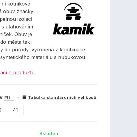
ní kotníková
á obuv značky
pelnou izolací
s utahováním
niček. Obuv je
do města tak i
y do přírody, vyrobená z kombinace
a syntetického materiálu s nubukovou
ací o produktu.
 V
Tabulka standardních velikostí
9
41
Skladem