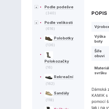
Podle podešve
POPIS
(340)
Podle velikosti
Výrobc
(616)
Výška
Polobotky
boty
(136)
Šíře
obuvi
Polokozačky
(16)
Materiá
svršku
Rekreační
(162)
Dámská z
Sandály
KAMIK s 
(118)
pomocí š
tak i na 