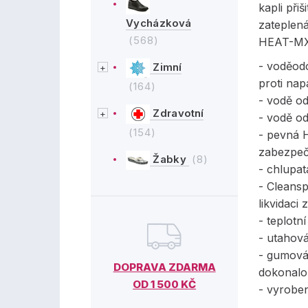
kapli přiš
Vycházková
zateplená
(568)
HEAT-MX
- voděod
Zimní
proti na
(164)
- vodě o
Zdravotní
- vodě o
(154)
- pevná 
zabezpeč
Žabky
(8)
- chlupat
- Cleansp
likvidaci
- teplotn
- utahová
- gumová
DOPRAVA ZDARMA
dokonalo
OD 1 500 KČ
- vyrobe