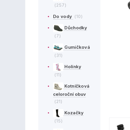
(257)
Do vody
(10)
Důchodky
(7)
Gumičková
(31)
Holínky
(11)
Kotníčková
celoroční obuv
(21)
Kozačky
(15)