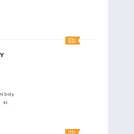
TY
ní boty
42