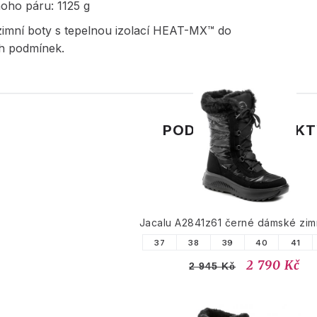
oho páru: 1125 g
imní boty s tepelnou izolací HEAT-MX™ do
h podmínek.
PODOBNÉ PRODUK
Jacalu A2841z61 černé dámské zim
37
38
39
40
41
2 790 Kč
2 945 Kč