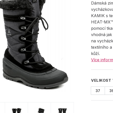
Dámská zim
vycházkov
KAMIK s te
HEAT-MX™ 
pomocí tka
vhodná jak 
na vycházk
textilního 
kůží.
Více inform
VELIKOST
37
3