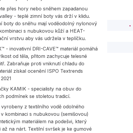
jete přes hory nebo sněhem zapadanou
valley - teplé zimní boty vás drží v klidu.
ní boty do sněhu mají voděodolný nylonový
 kombinaci s nubukovou kůží a HEAT-
ční vrstvu aby vás udržela v teplíčku.
 - inovativní DRI-CAVE™ materiál pomáhá
lkost od těla, přitom zachycuje telesné
itř. Zabraňuje proti vniknutí chladu do
teriál získal ocenění ISPO Textrends
 2021
čky KAMIK - specialisty na obuv do
h podmínek se stoletou tradicí.
 vyrobeny z textilního vodě odolného
u v kombinaci s nubukovou (semišovou)
ntetickým materiálem na podešvi, který
li až na nárt. Textilní svršek je ke gumové