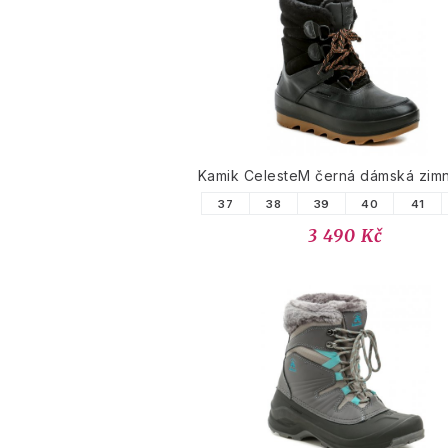
Kamik CelesteM černá dámská zimn
37
38
39
40
41
3 490 Kč