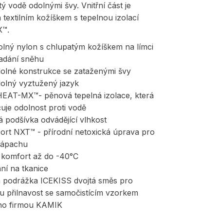
itý vodě odolnými švy. Vnitřní část je
 textilním kožíškem s tepelnou izolací
™.
olný nylon s chlupatým kožíškem na límci
padání sněhu
dolné konstrukce se zataženými švy
dolný vyztužený jazyk
HEAT-MX™- pěnová tepelná izolace, která
uje odolnost proti vodě
á podšívka odvádějící vlhkost
ort NXT™ - přírodní netoxická úprava pro
 zápachu
í komfort až do -40°C
ní na tkanice
 podrážka ICEKISS dvojtá směs pro
u přilnavost se samočistícím vzorkem
no firmou KAMIK