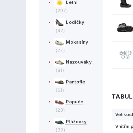
Letní
(297)
Lodičky
(92)
Mokasíny
(27)
Nazouváky
(81)
Pantofle
(61)
TABUL
Papuče
(23)
Velikos
Plážovky
Vnitřní 
(30)