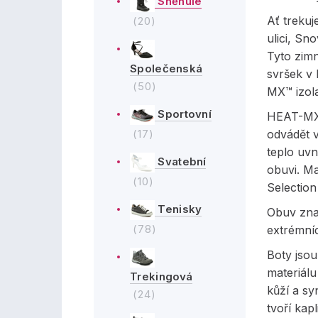
Sněhule
Ať treku
(20)
ulici, Sno
Tyto zim
Společenská
svršek v
(50)
MX™ izola
Sportovní
HEAT-MX™
(17)
odvádět v
teplo uvn
Svatební
obuvi. Ma
(10)
Selection
Tenisky
Obuv zna
(78)
extrémníc
Boty jsou
materiál
Trekingová
kůží a sy
(24)
tvoří kap