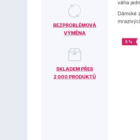
váha jedn
Dámské z
mrazivýc
BEZPROBLÉMOVÁ
VÝMĚNA
5 %
SKLADEM PŘES
2 000 PRODUKTŮ