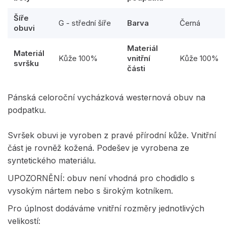
Šíře
G - střední šíře
Barva
Černá
obuvi
Materiál
Materiál
Kůže 100%
vnitřní
Kůže 100%
svršku
části
Pánská celoroční vycházková westernová obuv na
podpatku.
Svršek obuvi je vyroben z pravé přírodní kůže. Vnitřní
část je rovněž kožená. Podešev je vyrobena ze
syntetického materiálu.
UPOZORNĚNÍ: obuv není vhodná pro chodidlo s
vysokým nártem nebo s širokým kotníkem.
Pro úplnost dodáváme vnitřní rozměry jednotlivých
velikostí: