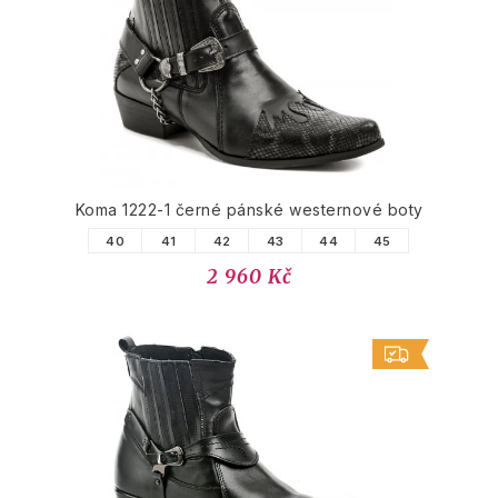
PODOBNÉ PRODUKTY
Koma 1222-1 černé pánské westernové boty
40
41
42
43
44
45
2 960 Kč