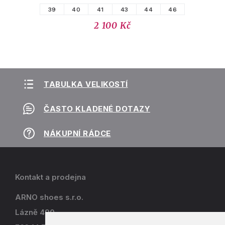
39
40
41
43
44
46
2 100 Kč
TABULKA VELIKOSTÍ
ČASTO KLADENÉ DOTAZY
NÁKUPNÍ RÁDCE
Kontakt a prodejna
ARNO shoes s.r.o.
Lázně 490