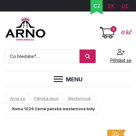
CZ
SK
DE
0
0 kč
Přihlásit se
MENU
Arno.cz
Pánská obuv
Westernová
Koma 1026 černé pánské westernové boty