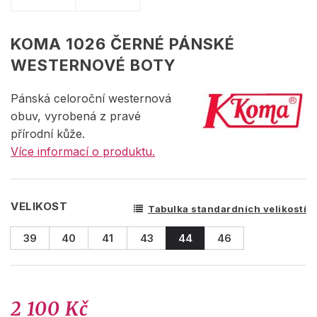
KOMA 1026 ČERNÉ PÁNSKÉ
WESTERNOVÉ BOTY
Pánská celoroční westernová
obuv, vyrobená z pravé
přírodní kůže.
Více informací o produktu.
VELIKOST
Tabulka standardních velikostí
39
40
41
43
44
46
2 100 Kč