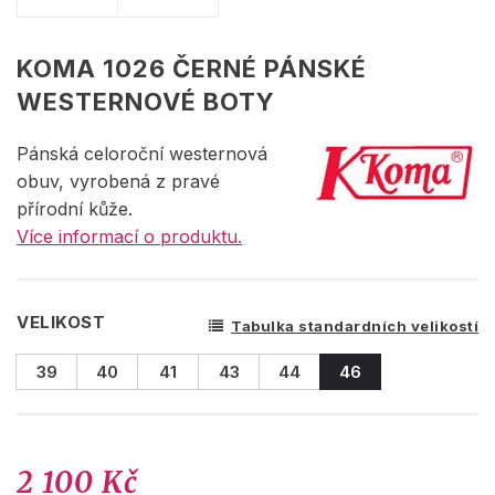
KOMA 1026 ČERNÉ PÁNSKÉ
WESTERNOVÉ BOTY
Pánská celoroční westernová
obuv, vyrobená z pravé
přírodní kůže.
Více informací o produktu.
VELIKOST
Tabulka standardních velikostí
39
40
41
43
44
46
2 100 Kč