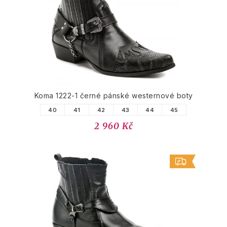
PODOBNÉ PRODUKTY
Koma 1222-1 černé pánské westernové boty
40
41
42
43
44
45
2 960 Kč