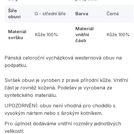
Šíře
G - střední šíře
Barva
Černá
obuvi
Materiál
Materiál
Kůže 100%
vnitřní
Kůže 100%
svršku
části
Pánská celoroční vycházková westernová obuv na
podpatku.
Svršek obuvi je vyroben z pravé přírodní kůže. Vnitřní
část je rovněž kožená. Podešev je vyrobena ze
syntetického materiálu.
UPOZORNĚNÍ: obuv není vhodná pro chodidlo s
vysokým nártem nebo s širokým kotníkem.
Pro úplnost dodáváme vnitřní rozměry jednotlivých
velikostí: