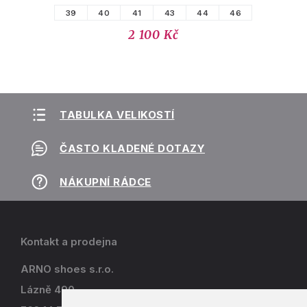
39
40
41
43
44
46
2 100 Kč
TABULKA VELIKOSTÍ
ČASTO KLADENÉ DOTAZY
NÁKUPNÍ RÁDCE
Kontakt a prodejna
ARNO shoes s.r.o.
Lázně 490