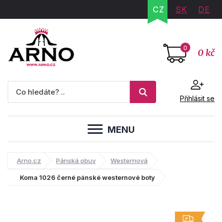
CZ
SK
DE
0
0 kč
Přihlásit se
MENU
Arno.cz
Pánská obuv
Westernová
Koma 1026 černé pánské westernové boty