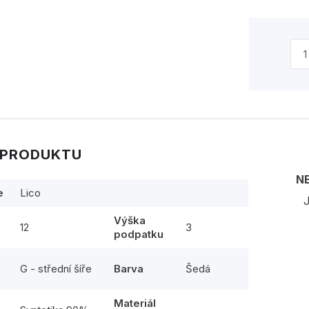
 PRODUKTU
N
e
Lico
J
Výška
12
3
podpatku
G - střední šíře
Barva
Šedá
Materiál