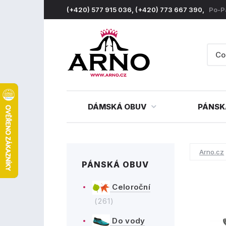
(+420) 577 915 036, (+420) 773 667 390,
Po-P
DÁMSKÁ OBUV
PÁNSK
Arno.cz
PÁNSKÁ OBUV
Celoroční
(261)
Do vody