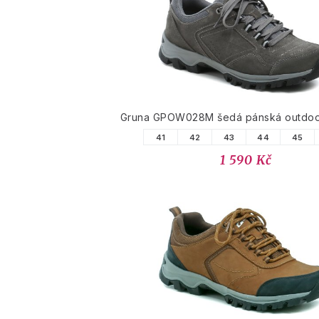
Gruna GPOW028M šedá pánská outdoo
41
42
43
44
45
1 590 Kč