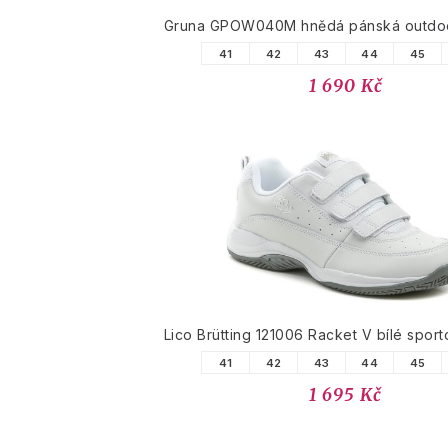
Gruna GPOW040M hnědá pánská outdo
41
42
43
44
45
1 690 Kč
Lico Brütting 121006 Racket V bílé sport
41
42
43
44
45
1 695 Kč