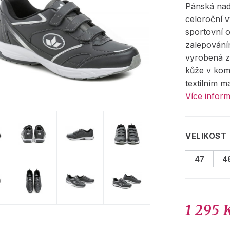
Pánská na
celoroční 
sportovní 
zalepování
vyrobená z
kůže v kom
textilním m
Více inform
VELIKOST
47
4
1 295 