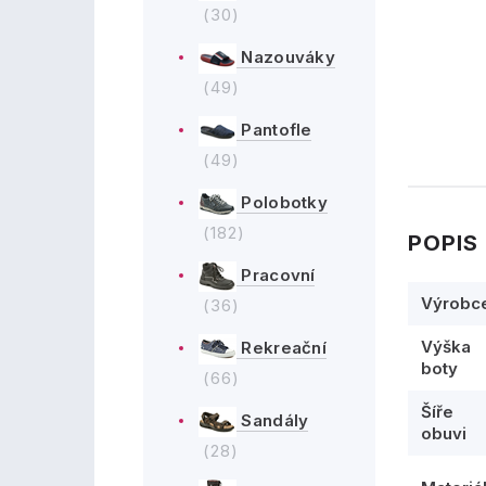
(30)
Nazouváky
(49)
Pantofle
(49)
Polobotky
(182)
POPIS
Pracovní
Výrobc
(36)
Výška
Rekreační
boty
(66)
Šíře
Sandály
obuvi
(28)