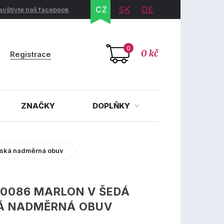
CZ
SK
DE
avštivte náš facebook
0
0 kč
Registrace
ZNAČKY
DOPLŇKY
nská nadměrná obuv
20086 MARLON V ŠEDÁ
Á NADMĚRNÁ OBUV