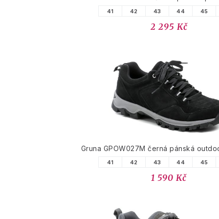
41
42
43
44
45
2 295 Kč
Gruna GPOW027M černá pánská outdo
41
42
43
44
45
1 590 Kč