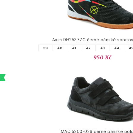
PODOBNÉ PRODUK
Axim 9H25377C černé pánské sportovn
39
40
41
42
43
44
4
950 Kč
a
IMAC 5200-026 černé pánské pol