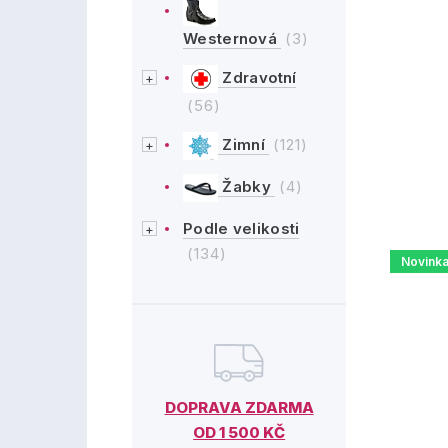
Westernová
(3)
Zdravotní
(56)
Zimní
(121)
Žabky
(4)
Podle velikosti
(134)
Novink
DOPRAVA ZDARMA
OD 1 500 KČ