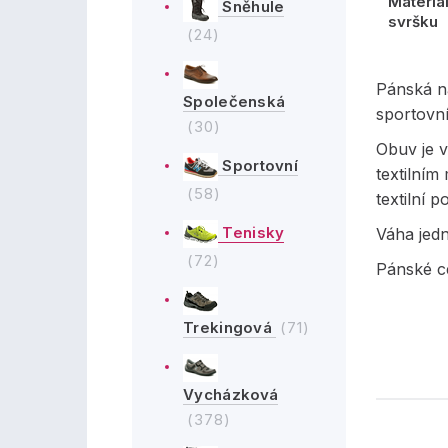
Materiá
Sněhule
svršku
(24)
Pánská n
Společenská
sportovn
(30)
Obuv je v
Sportovní
textilním
(58)
textilní 
Tenisky
Váha jed
(72)
Pánské ce
Trekingová
(71)
Vycházková
(378)