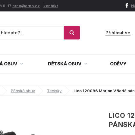
á 9-17
arno@arno.cz
kontakt
N
Přihlásit se
Á OBUV
DĚTSKÁ OBUV
ODĚVY
Pánská obuv
Tenisky
Lico 120086 Marlon V šedá pá
LICO 1
PÁNSK