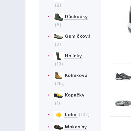
(8)
Důchodky
(5)
Gumičková
(2)
Holínky
(13)
Kotníková
(115)
Kopačky
(1)
Letní
(132)
Mokasíny