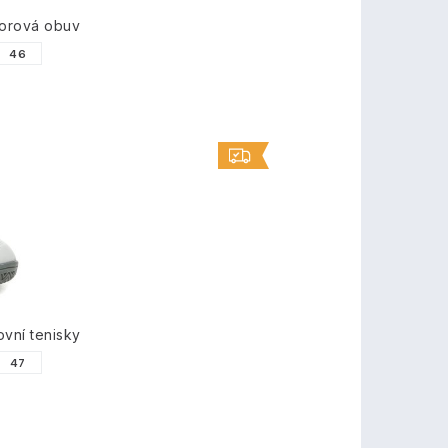
orová obuv
46
ovní tenisky
47