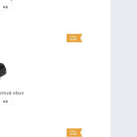
46
orová obuv
46