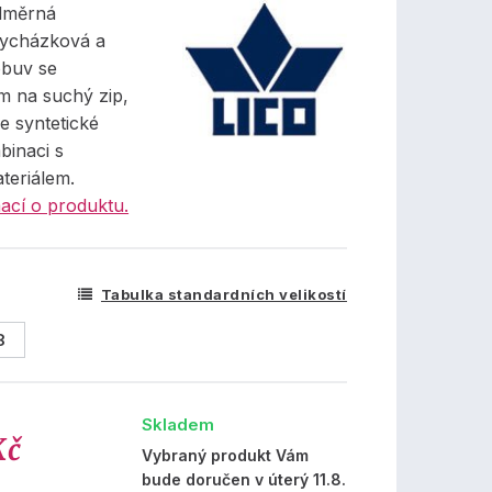
dměrná
vycházková a
obuv se
m na suchý zip,
e syntetické
binaci s
ateriálem.
ací o produktu.
Tabulka standardních velikostí
8
Skladem
Kč
Vybraný produkt Vám
bude doručen v úterý 11.8.