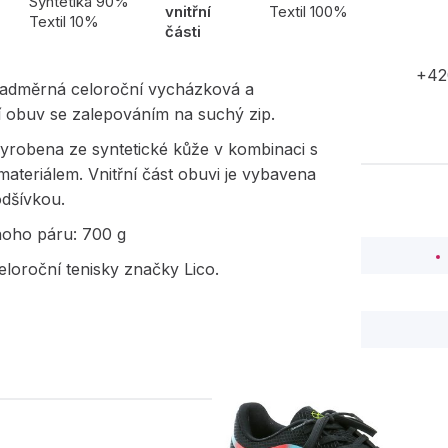
l
Syntetika 90%
vnitřní
Textil 100%
Textil 10%
části
+42
adměrná celoroční vycházková a
í obuv se zalepováním na suchý zip.
yrobena ze syntetické kůže v kombinaci s
 materiálem. Vnitřní část obuvi je vybavena
podšívkou.
noho páru: 700 g
loroční tenisky značky Lico.