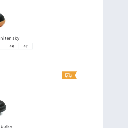
TY
í tenisky
5
46
47
obotky