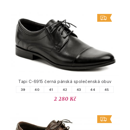
Tapi C-6915 černá pánská společenská obuv
39
40
41
42
43
44
45
2 280 Kč