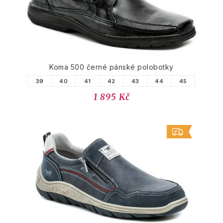
Koma 500 černé pánské polobotky
39
40
41
42
43
44
45
1 895 Kč