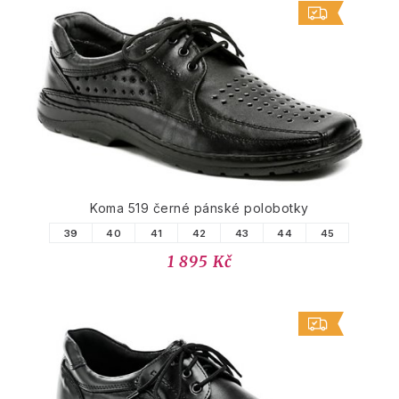
Koma 519 černé pánské polobotky
39
40
41
42
43
44
45
1 895 Kč