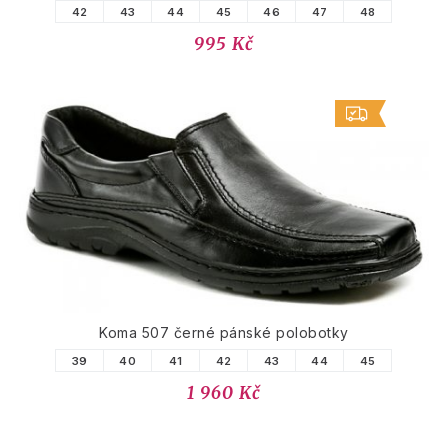
42
43
44
45
46
47
48
995 Kč
Koma 507 černé pánské polobotky
39
40
41
42
43
44
45
1 960 Kč