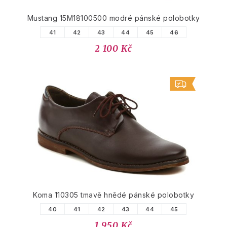
Mustang 15M18100500 modré pánské polobotky
41
42
43
44
45
46
2 100 Kč
Koma 110305 tmavě hnědé pánské polobotky
40
41
42
43
44
45
1 950 Kč