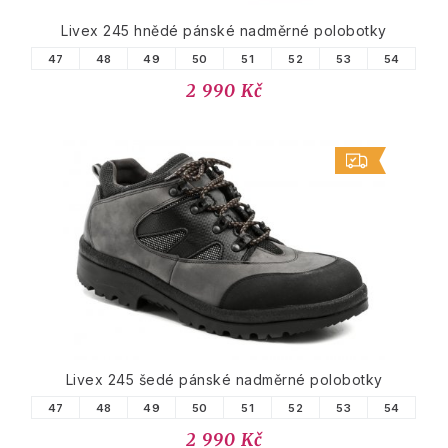
Livex 245 hnědé pánské nadměrné polobotky
47
48
49
50
51
52
53
54
2 990 Kč
Livex 245 šedé pánské nadměrné polobotky
47
48
49
50
51
52
53
54
2 990 Kč