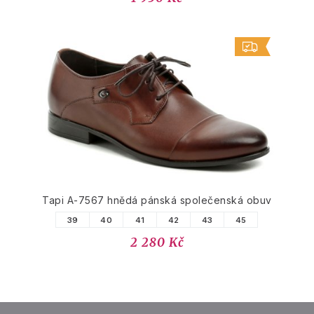
Tapi A-7567 hnědá pánská společenská obuv
39
40
41
42
43
45
2 280 Kč