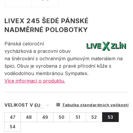
LIVEX 245 ŠEDÉ PÁNSKÉ
NADMĚRNÉ POLOBOTKY
Pánská celoroční
vycházková a pracovní obuv
na šněrování s ochranným gumovým materiálem na
špici. Obuv je vyrobena z pravé přírodní kůže s
voděodolnou membránou Sympatex.
Více informací o produktu.
VELIKOST V
Tabulka standardních velikostí
47
48
49
50
51
52
53
54