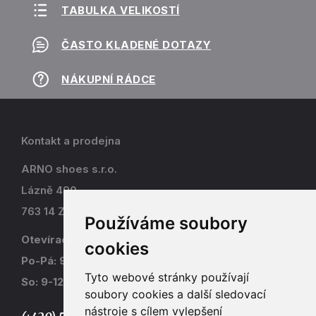
TABULKA VELIKOSTÍ
ČASTO KLADENÉ DOTAZY
NÁKUPNÍ RÁDCE
Kontakt a prodejna
ARNO shoes s.r.o.
Lázně 490
763 14 Zlín - Kostelec
Používáme soubory
Otevírací doba
cookies
Po-Pá: 9-17
Tyto webové stránky používají
So: 9-12
soubory cookies a další sledovací
nástroje s cílem vylepšení