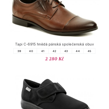
Tapi C-6915 hnědá pánská společenská obuv
39
40
41
42
43
44
45
2 280 Kč