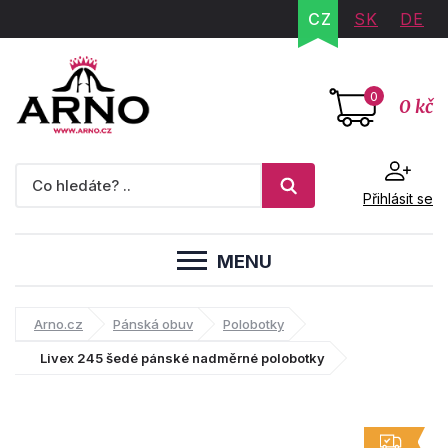
CZ
SK
DE
0
0 kč
Přihlásit se
MENU
Arno.cz
Pánská obuv
Polobotky
Livex 245 šedé pánské nadměrné polobotky