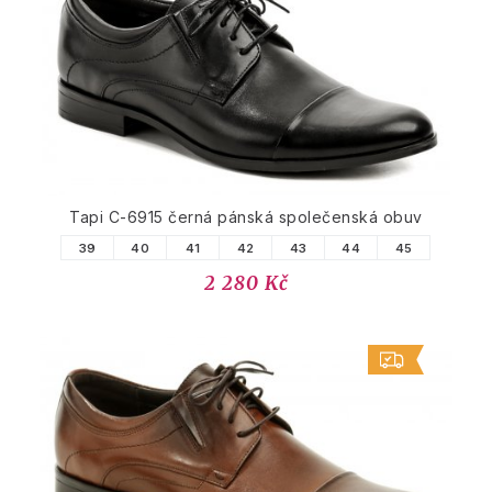
Tapi C-6915 černá pánská společenská obuv
39
40
41
42
43
44
45
2 280 Kč