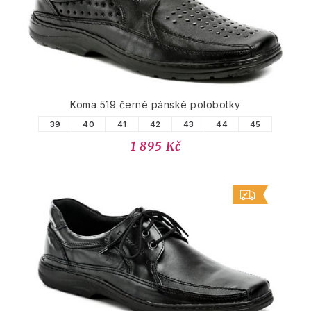
Koma 519 černé pánské polobotky
39
40
41
42
43
44
45
1 895 Kč