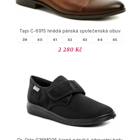
Tapi C-6915 hnědá pánská společenská obuv
39
40
41
42
43
44
45
2 280 Kč
Dr. Orto 036M006 černé pánské zdravotní boty