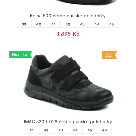
Koma 500 černé pánské polobotky
39
40
41
42
43
44
45
1 895 Kč
Novinka
IMAC 5200-026 černé pánské polobotky
41
42
43
44
45
46