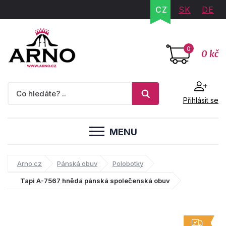
CZ
SK
DE
0
0 kč
Přihlásit se
MENU
Arno.cz
Pánská obuv
Polobotky
Tapi A-7567 hnědá pánská společenská obuv