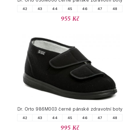
42
43
44
45
46
47
48
955 Kč
Dr. Orto 986M003 černé pánské zdravotní boty
42
43
44
45
46
47
48
995 Kč