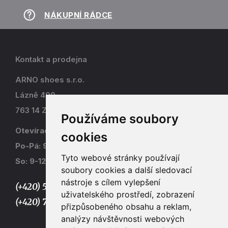
NÁKUPNÍ RÁDCE
Kontakt a prodejna
ARNO shoes s.r.o.
Lázně 490
763 14 Zlín - Kostelec
Používáme soubory
Otevírací doba
cookies
Po-Pá: 9-17
Tyto webové stránky používají
So: 9-12
soubory cookies a další sledovací
nástroje s cílem vylepšení
(+420) 577 915 036,
uživatelského prostředí, zobrazení
(+420) 773 667 390
přizpůsobeného obsahu a reklam,
analýzy návštěvnosti webových