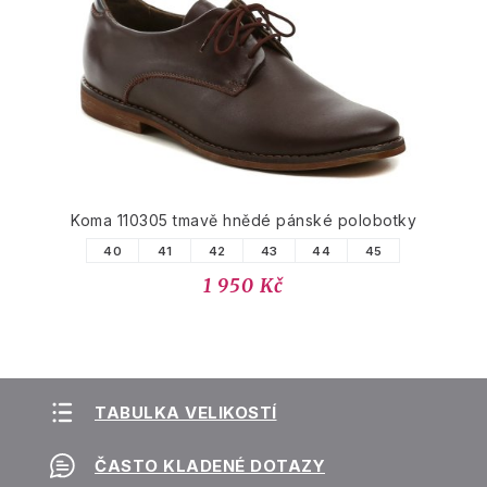
Koma 110305 tmavě hnědé pánské polobotky
40
41
42
43
44
45
1 950 Kč
TABULKA VELIKOSTÍ
ČASTO KLADENÉ DOTAZY