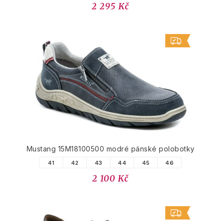
2 295 Kč
Mustang 15M18100500 modré pánské polobotky
41
42
43
44
45
46
2 100 Kč