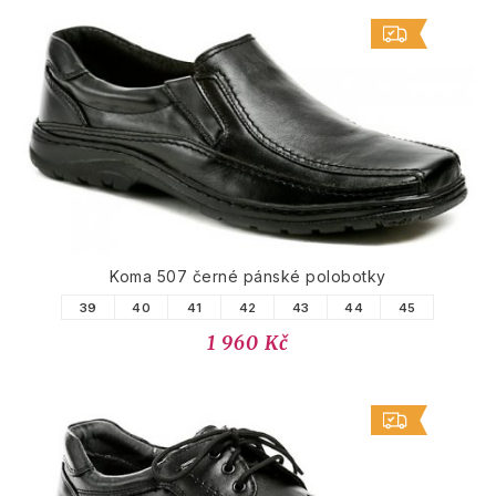
Koma 507 černé pánské polobotky
39
40
41
42
43
44
45
1 960 Kč