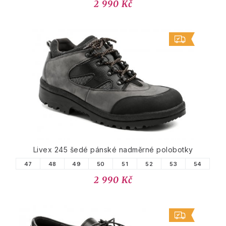
2 990 Kč
Livex 245 šedé pánské nadměrné polobotky
47
48
49
50
51
52
53
54
2 990 Kč