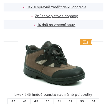
Jak si správně změřit délku chodidla
Způsoby platby a dopravy
14 dnů na vrácení obuvi
PODOBNÉ PRODUKTY
Livex 245 hnědé pánské nadměrné polobotky
47
48
49
50
51
52
53
54