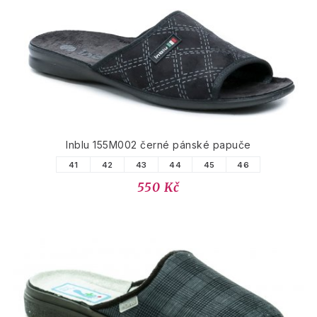
Inblu 155M002 černé pánské papuče
41
42
43
44
45
46
550 Kč