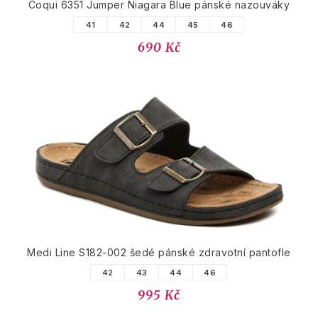
Coqui 6351 Jumper Niagara Blue pánské nazouváky
41
42
44
45
46
690 Kč
Medi Line S182-002 šedé pánské zdravotní pantofle
42
43
44
46
995 Kč