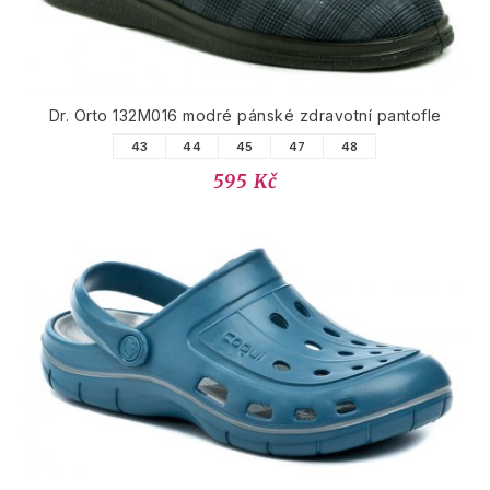
Dr. Orto 132M016 modré pánské zdravotní pantofle
43
44
45
47
48
595 Kč