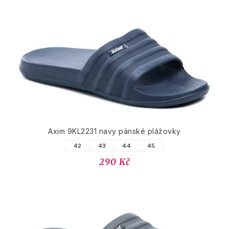
Axim 9KL2231 navy pánské plážovky
42
43
44
45
290 Kč