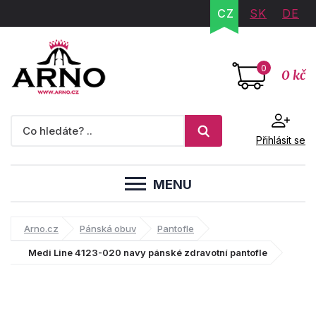
CZ
SK
DE
0
0 kč
Přihlásit se
MENU
Arno.cz
Pánská obuv
Pantofle
Medi Line 4123-020 navy pánské zdravotní pantofle