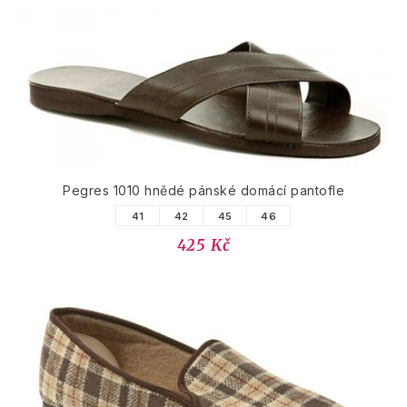
Pegres 1010 hnědé pánské domácí pantofle
41
42
45
46
425 Kč