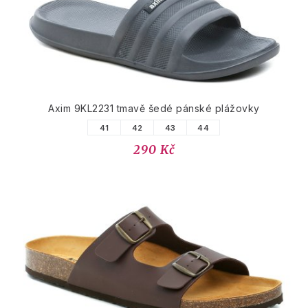
Axim 9KL2231 tmavě šedé pánské plážovky
41
42
43
44
290 Kč