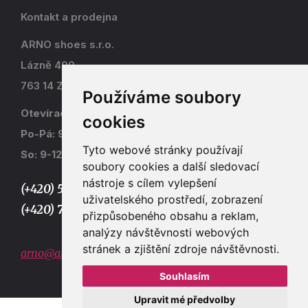
Kontakt a prodejna
ARNO shoes s.r.o.
Lázně 490
763 14 Zlín - Kostelec
Používáme soubory
Otevírací doba
cookies
Po-Pá: 9-17
Tyto webové stránky používají
So: 9-12
soubory cookies a další sledovací
nástroje s cílem vylepšení
(+420) 577 915 036,
uživatelského prostředí, zobrazení
(+420) 773 667 390
přizpůsobeného obsahu a reklam,
analýzy návštěvnosti webových
stránek a zjištění zdroje návštěvnosti.
arno@arno.cz
Souhlasím
Upravit mé předvolby