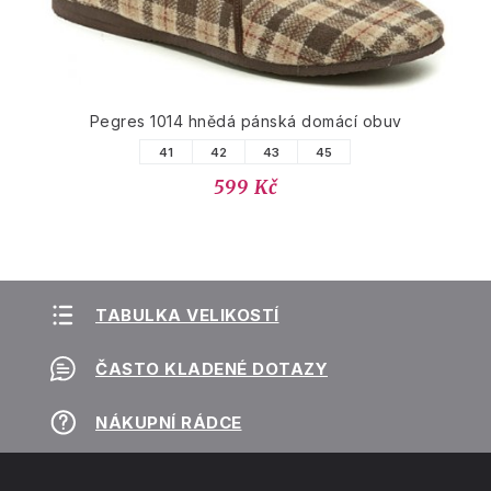
Pegres 1014 hnědá pánská domácí obuv
41
42
43
45
599 Kč
TABULKA VELIKOSTÍ
ČASTO KLADENÉ DOTAZY
NÁKUPNÍ RÁDCE