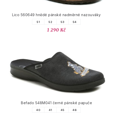
Lico 560649 hnědé pánské nadměrné nazouváky
51
52
53
54
1 290 Kč
Befado 548M041 černé pánské papuče
40
41
45
46