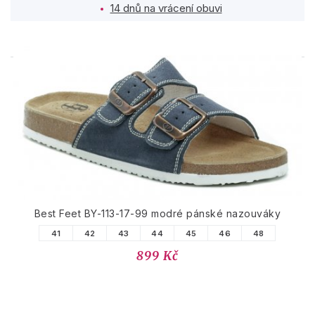
14 dnů na vrácení obuvi
PODOBNÉ PRODUKTY
Best Feet BY-113-17-99 modré pánské nazouváky
41
42
43
44
45
46
48
899 Kč