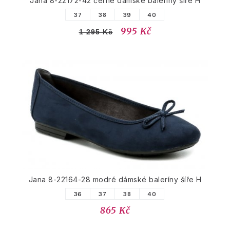
Jana 8-22172-42 černé dámské baleríny šíře H
37
38
39
40
995 Kč
1 295 Kč
Jana 8-22164-28 modré dámské baleríny šíře H
36
37
38
40
865 Kč