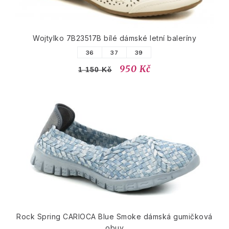
Wojtylko 7B23517B bílé dámské letní baleríny
36
37
39
950 Kč
1 150 Kč
Rock Spring CARIOCA Blue Smoke dámská gumičková
obuv