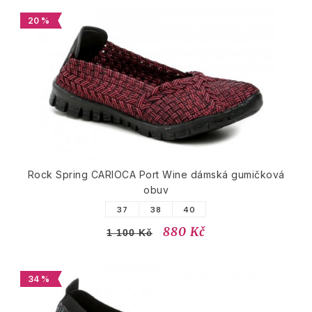
20 %
Rock Spring CARIOCA Port Wine dámská gumičková
obuv
37
38
40
880 Kč
1 100 Kč
34 %