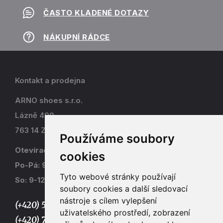
ČASTO KLADENÉ DOTAZY
NÁKUPNÍ RÁDCE
Kontakt a prodejna
ARNO shoes s.r.o.
Lázně 490
763 14 Zlín - Kostelec
Používáme soubory
Otevírací doba
cookies
Po-Pá: 9-17
Tyto webové stránky používají
So: 9-12
soubory cookies a další sledovací
nástroje s cílem vylepšení
(+420) 577 915 036,
uživatelského prostředí, zobrazení
(+420) 773 667 390