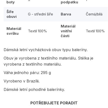
boty
podpatku
Šíře
G - střední šíře
Barva
Černá/bílá
obuvi
Materiál
Materiál
Textil 100%
vnitřní
Textil 100%
svršku
části
Dámská letní vycházková obuv typu baleríny.
Obuv je vyrobena z textilního materiálu. Stélka je
vyrobena z textilního materiálu.
Váha jednoho páru: 295 g
Vyrobeno v Brazílii.
Dámské letní pohodlné balerínky.
POTŘEBUJETE PORADIT