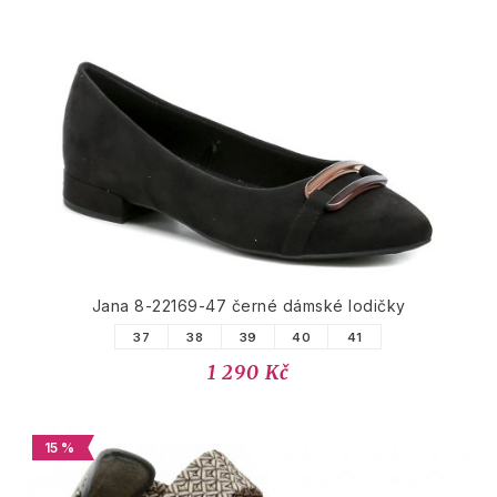
Jana 8-22169-47 černé dámské lodičky
37
38
39
40
41
1 290 Kč
15 %