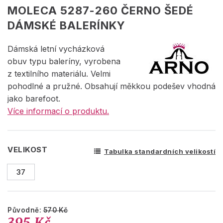
MOLECA 5287-260 ČERNO ŠEDÉ
DÁMSKÉ BALERÍNKY
Dámská letní vycházková
obuv typu baleríny, vyrobena
z textilního materiálu. Velmi
pohodlné a pružné. Obsahují měkkou podešev vhodná
jako barefoot.
Více informací o produktu.
VELIKOST
Tabulka standardních velikostí
37
Původně:
570 Kč
395 Kč