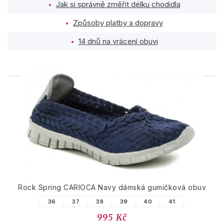
Jak si správně změřit délku chodidla
Způsoby platby a dopravy
14 dnů na vrácení obuvi
PODOBNÉ PRODUKTY
Rock Spring CARIOCA Navy dámská gumičková obuv
36
37
38
39
40
41
995 Kč