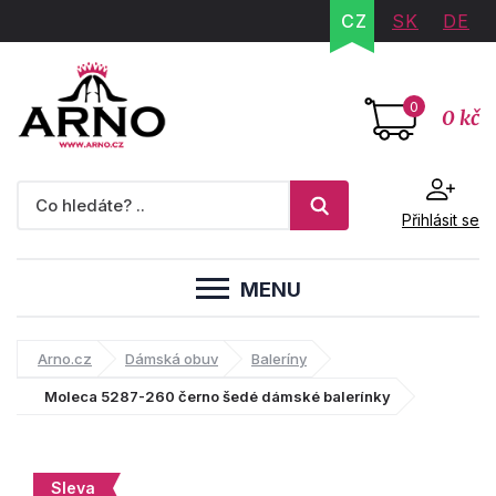
CZ
SK
DE
0
0 kč
Přihlásit se
MENU
Arno.cz
Dámská obuv
Baleríny
Moleca 5287-260 černo šedé dámské balerínky
Sleva