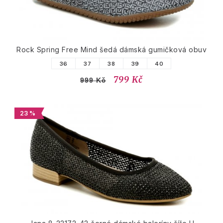
Rock Spring Free Mind šedá dámská gumičková obuv
36
37
38
39
40
799 Kč
999 Kč
23 %