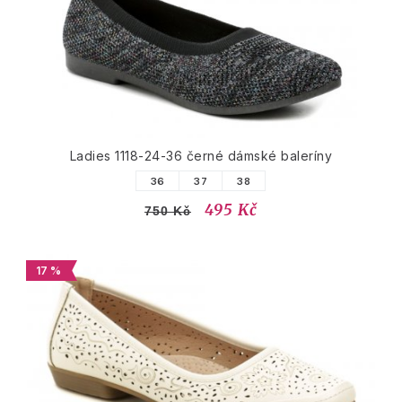
Ladies 1118-24-36 černé dámské baleríny
36
37
38
495 Kč
750 Kč
17 %