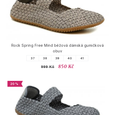
Rock Spring Free Mind béžová dámská gumičková
obuv
37
38
39
40
41
850 Kč
999 Kč
20 %