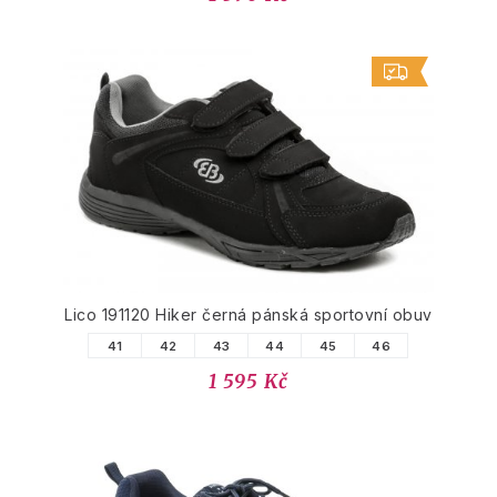
Lico 191120 Hiker černá pánská sportovní obuv
41
42
43
44
45
46
1 595 Kč