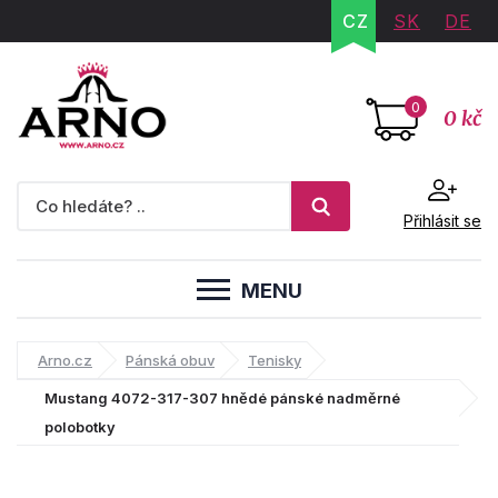
CZ
SK
DE
0
0 kč
Přihlásit se
MENU
Arno.cz
Pánská obuv
Tenisky
Mustang 4072-317-307 hnědé pánské nadměrné
polobotky