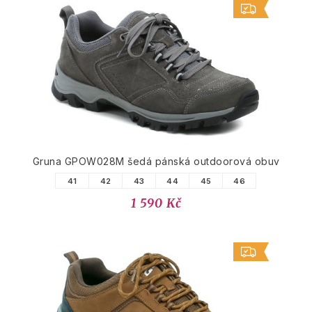
Gruna GPOW028M šedá pánská outdoorová obuv
41
42
43
44
45
46
1 590 Kč