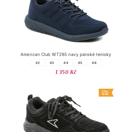
American Club WT285 navy pánské tenisky
42
43
44
45
46
1 350 Kč