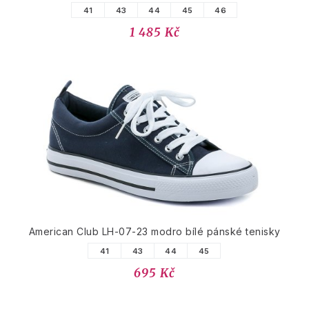
41
43
44
45
46
1 485 Kč
American Club LH-07-23 modro bílé pánské tenisky
41
43
44
45
695 Kč