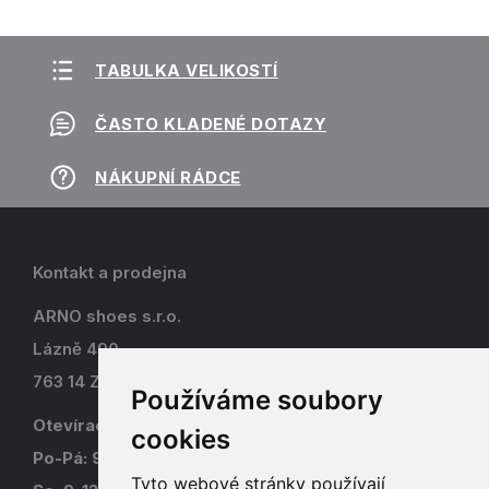
TABULKA VELIKOSTÍ
ČASTO KLADENÉ DOTAZY
NÁKUPNÍ RÁDCE
Kontakt a prodejna
ARNO shoes s.r.o.
Lázně 490
763 14 Zlín - Kostelec
Používáme soubory
Otevírací doba
cookies
Po-Pá: 9-17
Tyto webové stránky používají