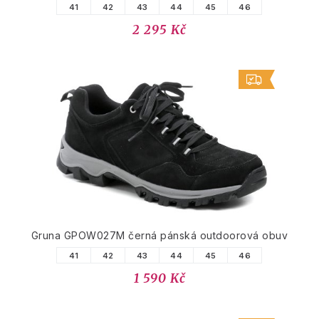
41
42
43
44
45
46
2 295 Kč
Gruna GPOW027M černá pánská outdoorová obuv
41
42
43
44
45
46
1 590 Kč