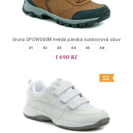
Gruna GPOW040M hnědá pánská outdoorová obuv
41
42
43
44
45
46
1 690 Kč