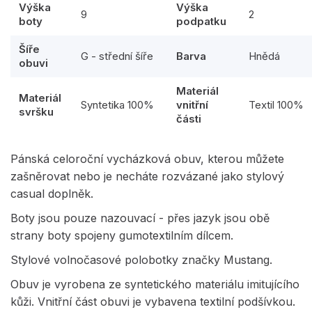
Výška
Výška
9
2
boty
podpatku
Šíře
G - střední šíře
Barva
Hnědá
obuvi
Materiál
Materiál
Syntetika 100%
vnitřní
Textil 100%
svršku
části
Pánská celoroční vycházková obuv, kterou můžete
zašněrovat nebo je necháte rozvázané jako stylový
casual doplněk.
Boty jsou pouze nazouvací - přes jazyk jsou obě
strany boty spojeny gumotextilním dílcem.
Stylové volnočasové polobotky značky Mustang.
Obuv je vyrobena ze syntetického materiálu imitujícího
kůži. Vnitřní část obuvi je vybavena textilní podšívkou.