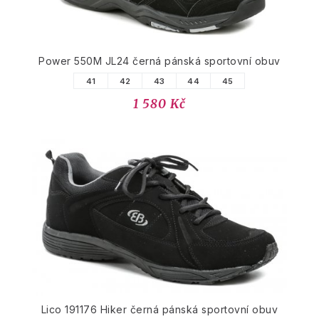
Power 550M JL24 černá pánská sportovní obuv
41
42
43
44
45
1 580 Kč
Lico 191176 Hiker černá pánská sportovní obuv