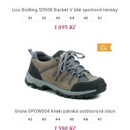
Lico Brütting 121006 Racket V bílé sportovní tenisky
41
42
43
44
45
47
1 695 Kč
Gruna GPOW004 khaki pánská outdoorová obuv
42
43
44
45
46
47
1 590 Kč