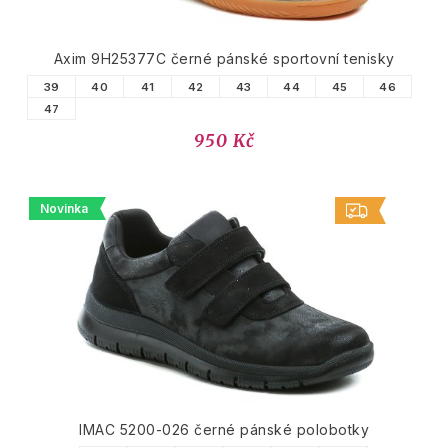
Axim 9H25377C černé pánské sportovní tenisky
39
40
41
42
43
44
45
46
47
950 Kč
Novinka
IMAC 5200-026 černé pánské polobotky