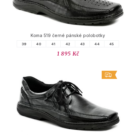
Koma 519 černé pánské polobotky
39
40
41
42
43
44
45
1 895 Kč