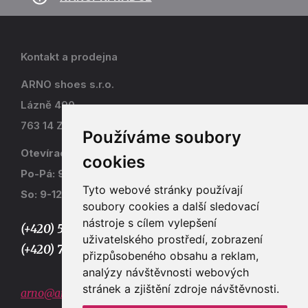
Kontakt a prodejna
ARNO shoes s.r.o.
Lázně 490
763 14 Zlín - Kostelec
Používáme soubory
Otevírací doba
cookies
Po-Pá: 9-17
Tyto webové stránky používají
So: 9-12
soubory cookies a další sledovací
nástroje s cílem vylepšení
(+420) 577 915 036,
uživatelského prostředí, zobrazení
(+420) 773 667 390
přizpůsobeného obsahu a reklam,
analýzy návštěvnosti webových
stránek a zjištění zdroje návštěvnosti.
arno@arno.cz