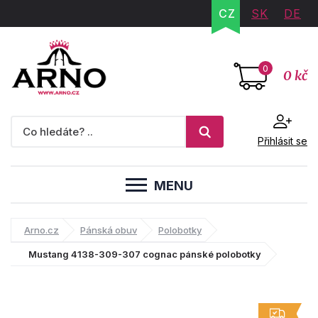
CZ
SK
DE
0
0 kč
Přihlásit se
MENU
Arno.cz
Pánská obuv
Polobotky
Mustang 4138-309-307 cognac pánské polobotky