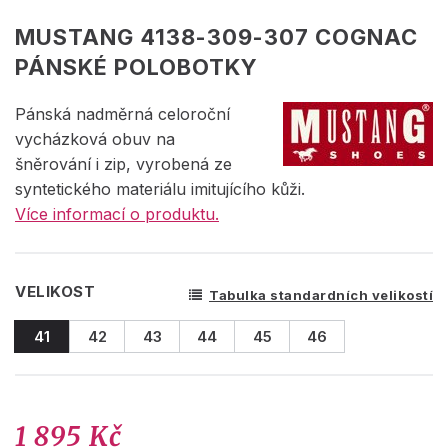
MUSTANG 4138-309-307 COGNAC
PÁNSKÉ POLOBOTKY
Pánská nadměrná celoroční
vycházková obuv na
šněrování i zip, vyrobená ze
syntetického materiálu imitujícího kůži.
Více informací o produktu.
VELIKOST
Tabulka standardních velikostí
41
42
43
44
45
46
1 895 Kč