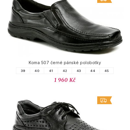
Koma 507 černé pánské polobotky
39
40
41
42
43
44
45
1 960 Kč