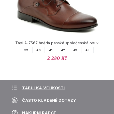
Tapi A-7567 hnědá pánská společenská obuv
39
40
41
42
43
45
2 280 Kč
TABULKA VELIKOSTÍ
ČASTO KLADENÉ DOTAZY
NÁKUPNÍ RÁDCE