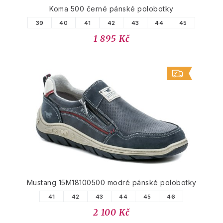
Koma 500 černé pánské polobotky
39
40
41
42
43
44
45
1 895 Kč
Mustang 15M18100500 modré pánské polobotky
41
42
43
44
45
46
2 100 Kč