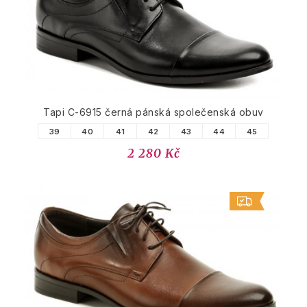
Tapi C-6915 černá pánská společenská obuv
39
40
41
42
43
44
45
2 280 Kč