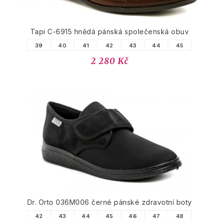
Tapi C-6915 hnědá pánská společenská obuv
39
40
41
42
43
44
45
2 280 Kč
Dr. Orto 036M006 černé pánské zdravotní boty
42
43
44
45
46
47
48