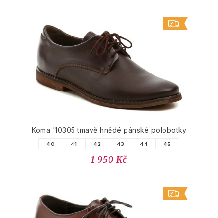
Koma 110305 tmavě hnědé pánské polobotky
40
41
42
43
44
45
1 950 Kč