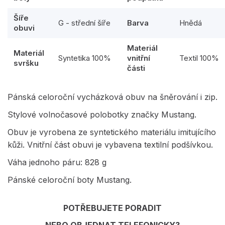
Šíře
G - střední šíře
Barva
Hnědá
obuvi
Materiál
Materiál
Syntetika 100%
vnitřní
Textil 100%
svršku
části
Pánská celoroční vycházková obuv na šněrování i zip.
Stylové volnočasové polobotky značky Mustang.
Obuv je vyrobena ze syntetického materiálu imitujícího
kůži. Vnitřní část obuvi je vybavena textilní podšívkou.
Váha jednoho páru: 828 g
Pánské celoroční boty Mustang.
POTŘEBUJETE PORADIT
NEBO OBJEDNAT TELEFONICKY?