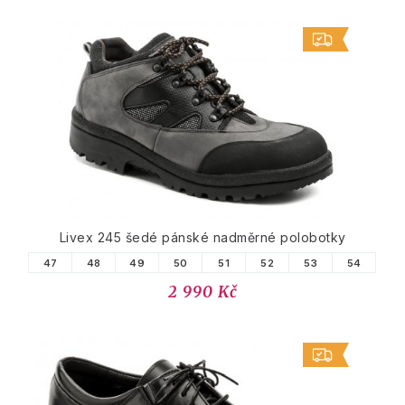
Livex 245 šedé pánské nadměrné polobotky
47
48
49
50
51
52
53
54
2 990 Kč