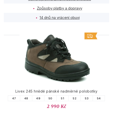
Způsoby platby a dopravy
14 dnů na vrácení obuvi
PODOBNÉ PRODUKTY
Livex 245 hnědé pánské nadměrné polobotky
47
48
49
50
51
52
53
54
2 990 Kč