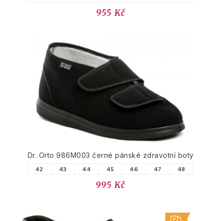
955 Kč
Dr. Orto 986M003 černé pánské zdravotní boty
42
43
44
45
46
47
48
995 Kč