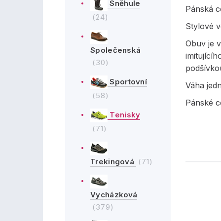
Sněhule
Pánská c
(24)
Stylové 
Obuv je v
Společenská
imitujícíh
(30)
podšívko
Sportovní
Váha jed
(58)
Pánské c
Tenisky
(71)
Trekingová
(71)
Vycházková
(379)