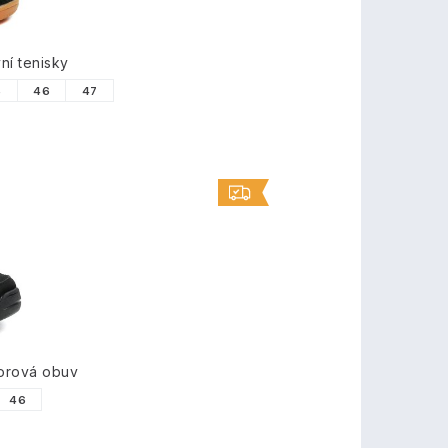
í tenisky
5
46
47
orová obuv
46