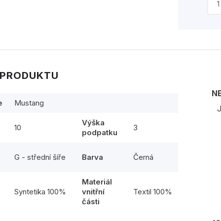
 PRODUKTU
N
e
Mustang
J
Výška
10
3
podpatku
G - střední šíře
Barva
Černá
Materiál
l
Syntetika 100%
vnitřní
Textil 100%
části