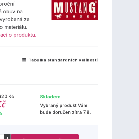
oroční
á obuv na
 vyrobená ze
o materiálu.
ací o produktu.
Tabulka standardních velikostí
Skladem
620 Kč
Kč
Vybraný produkt Vám
bude doručen zítra 7.8.
%
+