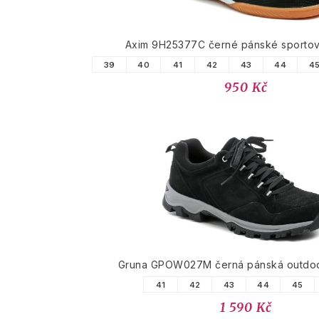
Axim 9H25377C černé pánské sportovn
39
40
41
42
43
44
4
950 Kč
Gruna GPOW027M černá pánská outdo
41
42
43
44
45
1 590 Kč