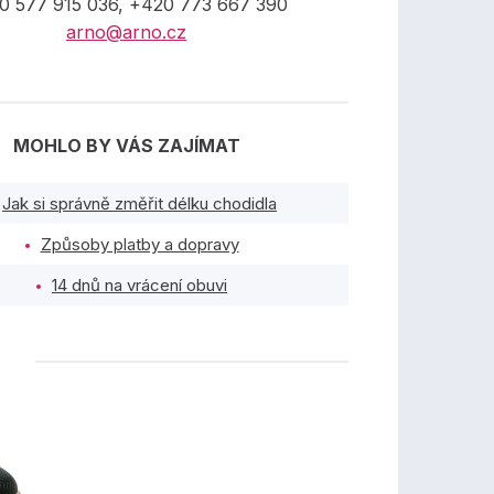
0 577 915 036, +420 773 667 390
arno@arno.cz
MOHLO BY VÁS ZAJÍMAT
Jak si správně změřit délku chodidla
Způsoby platby a dopravy
14 dnů na vrácení obuvi
TY