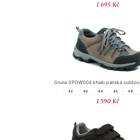
1 695 Kč
Gruna GPOW004 khaki pánská outdoo
42
43
44
45
46
1 590 Kč