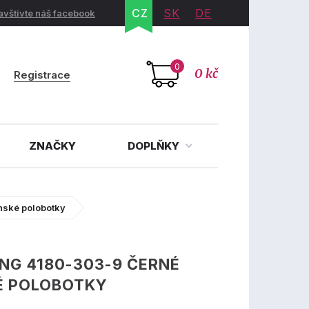
CZ
SK
DE
avštivte náš facebook
0
0 kč
Registrace
ZNAČKY
DOPLŇKY
nské polobotky
NG 4180-303-9 ČERNÉ
É POLOBOTKY