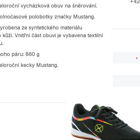
+42
eloroční vycházková obuv na šněrování.
volnočasové polobotky značky Mustang.
yrobena ze syntetického materiálu
o kůži. Vnitřní část obuvi je vybavena textilní
u.
noho páru: 860 g
eloroční kecky Mustang.
PODOBNÉ PRODUK