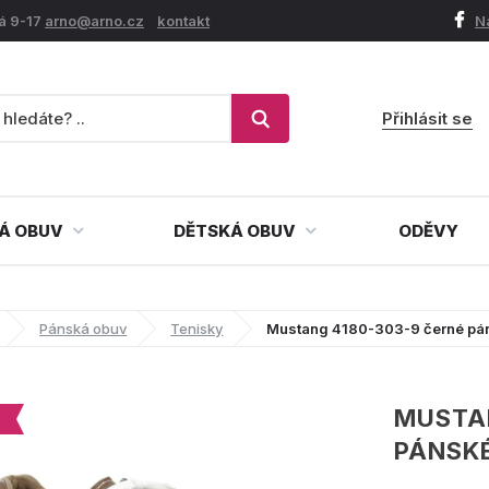
á 9-17
arno@arno.cz
kontakt
N
Přihlásit se
Á OBUV
DĚTSKÁ OBUV
ODĚVY
Pánská obuv
Tenisky
Mustang 4180-303-9 černé pá
MUSTA
PÁNSK