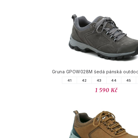
Gruna GPOW028M šedá pánská outdoo
41
42
43
44
45
1 590 Kč