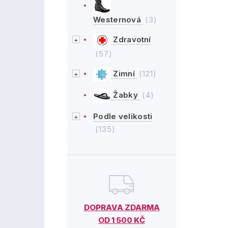
Westernová
(3)
Zdravotní
(57)
Zimní
(121)
Žabky
(4)
Podle velikosti
(135)
DOPRAVA ZDARMA
OD 1 500 KČ