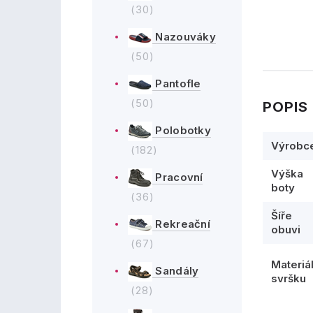
(30)
Nazouváky
(50)
Pantofle
(50)
POPIS
Polobotky
Výrobc
(182)
Výška
Pracovní
boty
(36)
Šíře
Rekreační
obuvi
(67)
Materiá
Sandály
svršku
(28)