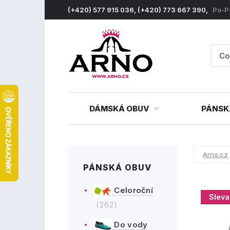
(+420) 577 915 036, (+420) 773 667 390,
Po-P
DÁMSKÁ OBUV
PÁNSK
Arno.cz
PÁNSKÁ OBUV
Celoroční
Sleva
(262)
Do vody