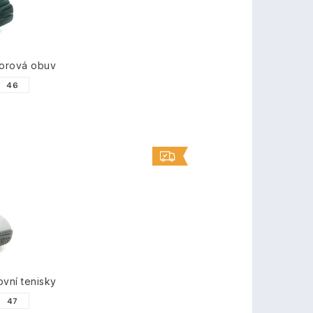
orová obuv
46
ovní tenisky
47