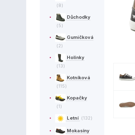
(8)
Důchodky
(5)
Gumičková
(2)
Holínky
(13)
Kotníková
(115)
Kopačky
(1)
Letní
(132)
Mokasíny