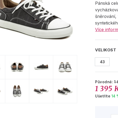
Pánská cel
vycházkov
šněrování,
syntetickéh
Více inform
VELIKOST
43
Původně:
1 
1 395 
Ušetříte
14 