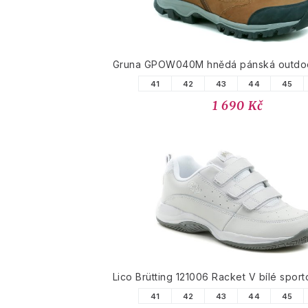
Gruna GPOW040M hnědá pánská outdo
41
42
43
44
45
1 690 Kč
Lico Brütting 121006 Racket V bílé sport
41
42
43
44
45