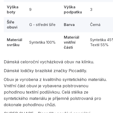
Výška
Výška
9
3
boty
podpatku
Šíře
G - střední šíře
Barva
Černá
obuvi
Materiál
Materiál
Syntetika 4
Syntetika 100%
vnitřní
svršku
Textil 55%
části
Dámská celoroční vycházková obuv na klínku.
Dámské lodičky brazilské značky Piccadilly.
Obuv je vyrobena z kvalitního syntetického materiálu.
Vnitřní část obuvi je vybavena polstrovanou
pohodlnou textilní podšívkou. Celá stélka ze
syntetického materiálu je příjemně polstrovaná pro
dokonale pohodlnou chůzi.