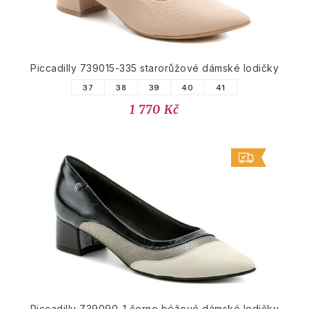
Piccadilly 739015-335 starorůžové dámské lodičky
37
38
39
40
41
1 770 Kč
Piccadilly 739090-1 černo béžové dámské lodičky