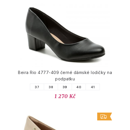
Beira Rio 4777-409 černé dámské lodičky na
podpatku
37
38
39
40
41
1 270 Kč