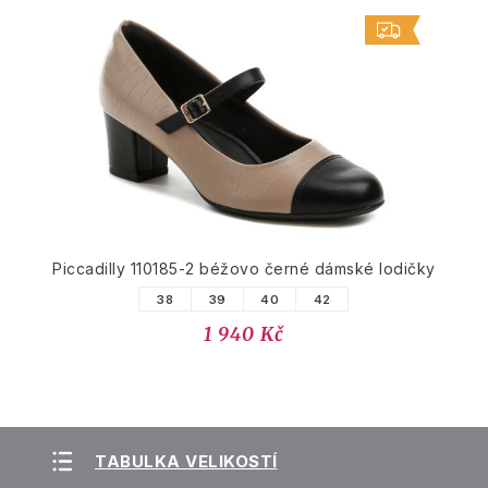
Piccadilly 110185-2 béžovo černé dámské lodičky
38
39
40
42
1 940 Kč
TABULKA VELIKOSTÍ