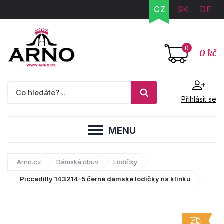
CZ
SK
DE
0
0 kč
Přihlásit se
MENU
Arno.cz
Dámská obuv
Lodičky
Piccadilly 143214-5 černé dámské lodičky na klínku