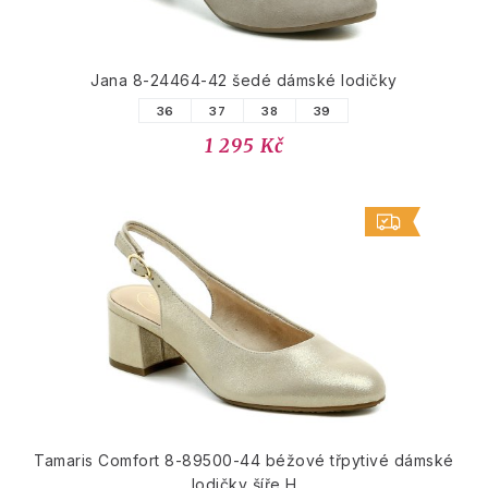
Jana 8-24464-42 šedé dámské lodičky
36
37
38
39
1 295 Kč
Tamaris Comfort 8-89500-44 béžové třpytivé dámské
lodičky šíře H