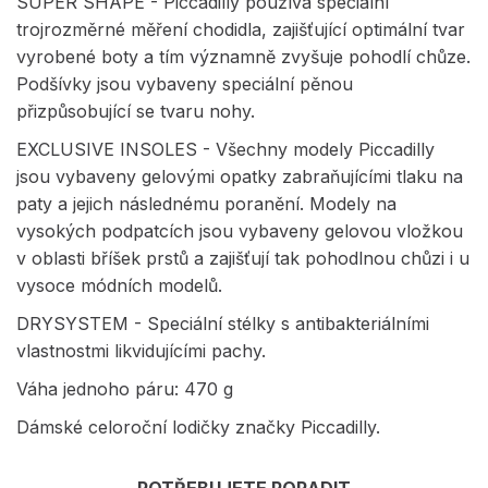
SUPER SHAPE - Piccadilly používá speciální
trojrozměrné měření chodidla, zajišťující optimální tvar
vyrobené boty a tím významně zvyšuje pohodlí chůze.
Podšívky jsou vybaveny speciální pěnou
přizpůsobující se tvaru nohy.
EXCLUSIVE INSOLES - Všechny modely Piccadilly
jsou vybaveny gelovými opatky zabraňujícími tlaku na
paty a jejich následnému poranění. Modely na
vysokých podpatcích jsou vybaveny gelovou vložkou
v oblasti bříšek prstů a zajišťují tak pohodlnou chůzi i u
vysoce módních modelů.
DRYSYSTEM - Speciální stélky s antibakteriálními
vlastnostmi likvidujícími pachy.
Váha jednoho páru: 470 g
Dámské celoroční lodičky značky Piccadilly.