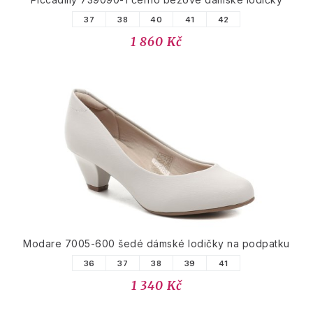
37
38
40
41
42
1 860 Kč
Modare 7005-600 šedé dámské lodičky na podpatku
36
37
38
39
41
1 340 Kč