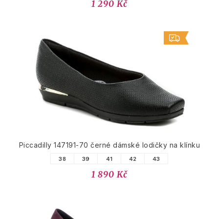
1 290 Kč
Piccadilly 147191-70 černé dámské lodičky na klínku
38
39
41
42
43
1 890 Kč