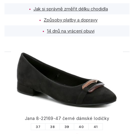
Jak si správně změřit délku chodidla
Způsoby platby a dopravy
14 dnů na vrácení obuvi
PODOBNÉ PRODUKTY
Jana 8-22169-47 černé dámské lodičky
37
38
39
40
41