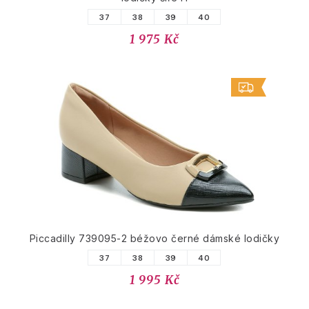
37
38
39
40
1 975 Kč
Piccadilly 739095-2 béžovo černé dámské lodičky
37
38
39
40
1 995 Kč