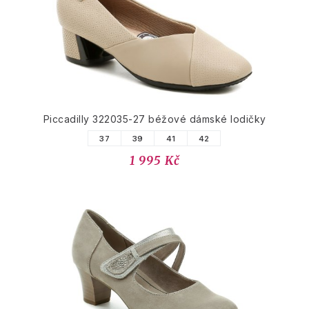
Piccadilly 322035-27 béžové dámské lodičky
37
39
41
42
1 995 Kč