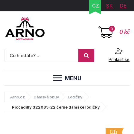
CZ
SK
DE
0
0 kč
Přihlásit se
MENU
Arno.cz
Dámská obuv
Lodičky
Piccadilly 322035-22 černé dámské lodičky