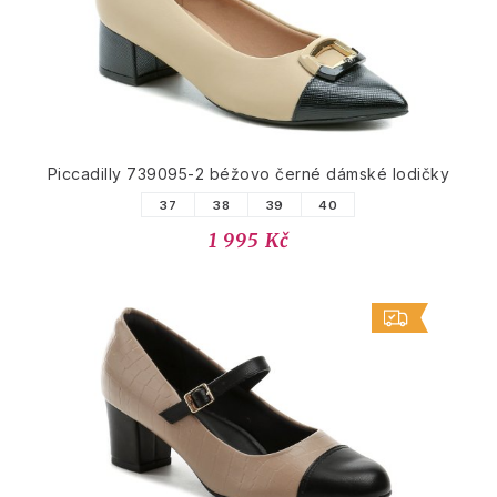
Piccadilly 739095-2 béžovo černé dámské lodičky
37
38
39
40
1 995 Kč