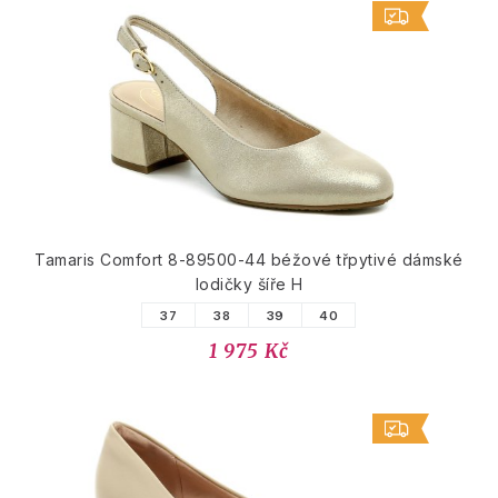
Tamaris Comfort 8-89500-44 béžové třpytivé dámské
lodičky šíře H
37
38
39
40
1 975 Kč