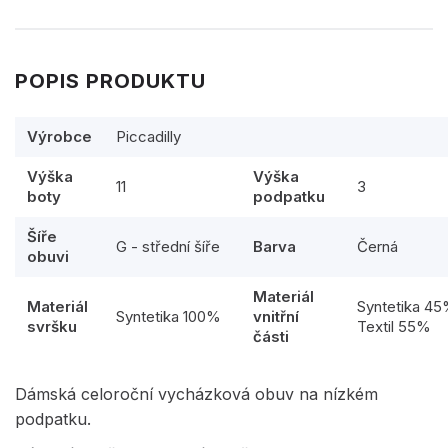
POPIS PRODUKTU
Výrobce
Piccadilly
Výška
Výška
11
3
boty
podpatku
Šíře
G - střední šíře
Barva
Černá
obuvi
Materiál
Materiál
Syntetika 4
Syntetika 100%
vnitřní
svršku
Textil 55%
části
Dámská celoroční vycházková obuv na nízkém
podpatku.