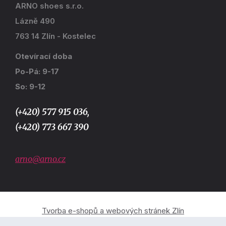
ARNO shoes s.r.o.
Lázně 490
763 14 Zlín - Kostelec
Otevírací doba
Po-Pá: 9-17
So: 9-12
(+420) 577 915 036,
(+420) 773 667 390
arno@arno.cz
Tvorba e-shopů a webových stránek Zlín