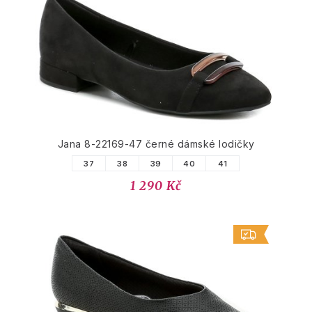
PODOBNÉ PRODUKTY
Jana 8-22169-47 černé dámské lodičky
37
38
39
40
41
1 290 Kč