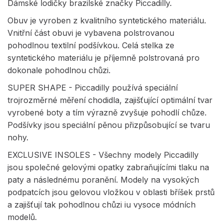
Dámské lodičky brazilské značky Piccadilly.
Obuv je vyroben z kvalitního syntetického materiálu.
Vnitřní část obuvi je vybavena polstrovanou
pohodlnou textilní podšívkou. Celá stelka ze
syntetického materiálu je příjemně polstrovaná pro
dokonale pohodlnou chůzi.
SUPER SHAPE - Piccadilly používá speciální
trojrozměrné měření chodidla, zajišťující optimální tvar
vyrobené boty a tím výrazně zvyšuje pohodlí chůze.
Podšívky jsou speciální pěnou přizpůsobující se tvaru
nohy.
EXCLUSIVE INSOLES - Všechny modely Piccadilly
jsou společné gelovými opatky zabraňujícími tlaku na
paty a následnému poranění. Modely na vysokých
podpatcích jsou gelovou vložkou v oblasti bříšek prstů
a zajišťují tak pohodlnou chůzi iu vysoce módních
modelů.