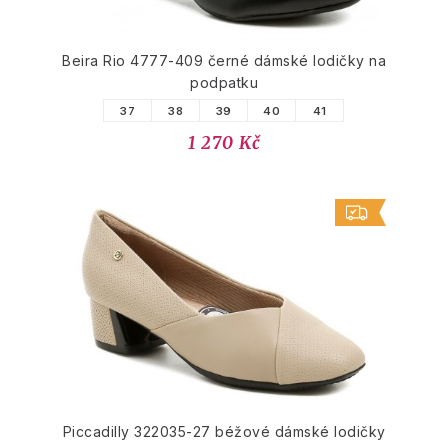
Beira Rio 4777-409 černé dámské lodičky na
podpatku
37
38
39
40
41
1 270 Kč
Piccadilly 322035-27 béžové dámské lodičky