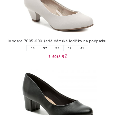
Modare 7005-600 šedé dámské lodičky na podpatku
36
37
38
39
41
1 340 Kč