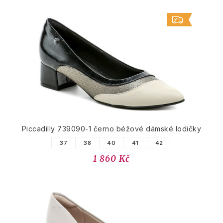
Piccadilly 739090-1 černo béžové dámské lodičky
37
38
40
41
42
1 860 Kč