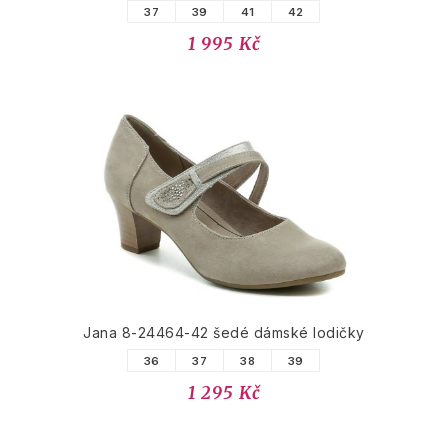
37
39
41
42
1 995 Kč
Jana 8-24464-42 šedé dámské lodičky
36
37
38
39
1 295 Kč