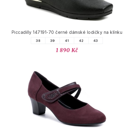
Piccadilly 147191-70 černé dámské lodičky na klínku
38
39
41
42
43
1 890 Kč