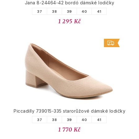
Jana 8-24464-42 bordó dámské lodičky
37
38
39
40
41
1 295 Kč
Piccadilly 739015-335 starorůžové dámské lodičky
37
38
39
40
41
1 770 Kč