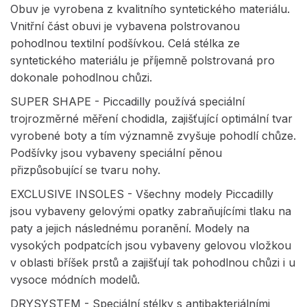
Obuv je vyrobena z kvalitního syntetického materiálu.
Vnitřní část obuvi je vybavena polstrovanou
pohodlnou textilní podšívkou. Celá stélka ze
syntetického materiálu je příjemně polstrovaná pro
dokonale pohodlnou chůzi.
SUPER SHAPE - Piccadilly používá speciální
trojrozměrné měření chodidla, zajišťující optimální tvar
vyrobené boty a tím významně zvyšuje pohodlí chůze.
Podšívky jsou vybaveny speciální pěnou
přizpůsobující se tvaru nohy.
EXCLUSIVE INSOLES - Všechny modely Piccadilly
jsou vybaveny gelovými opatky zabraňujícími tlaku na
paty a jejich následnému poranění. Modely na
vysokých podpatcích jsou vybaveny gelovou vložkou
v oblasti bříšek prstů a zajišťují tak pohodlnou chůzi i u
vysoce módních modelů.
DRYSYSTEM - Speciální stélky s antibakteriálními