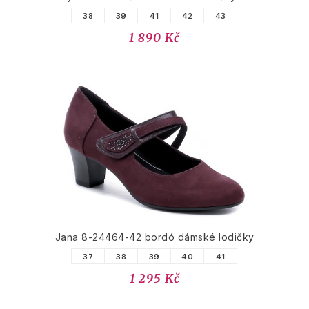
38
39
41
42
43
1 890 Kč
Jana 8-24464-42 bordó dámské lodičky
37
38
39
40
41
1 295 Kč