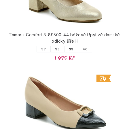
Tamaris Comfort 8-89500-44 béžové třpytivé dámské
lodičky šíře H
37
38
39
40
1 975 Kč