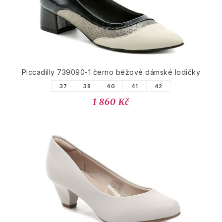
Piccadilly 739090-1 černo béžové dámské lodičky
37
38
40
41
42
1 860 Kč