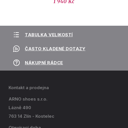
1 940 Kč
TABULKA VELIKOSTÍ
ČASTO KLADENÉ DOTAZY
NÁKUPNÍ RÁDCE
Kontakt a prodejna
ARNO shoes s.r.o.
Lázně 490
763 14 Zlín - Kostelec
Otevírací doba