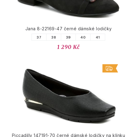
Jana 8-22169-47 černé dámské lodičky
37
38
39
40
41
1 290 Kč
Piccadilly 147191-70 černé dámské lodičky na klínku