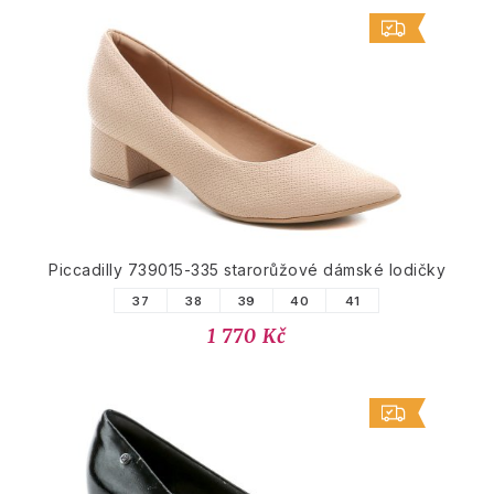
Piccadilly 739015-335 starorůžové dámské lodičky
37
38
39
40
41
1 770 Kč