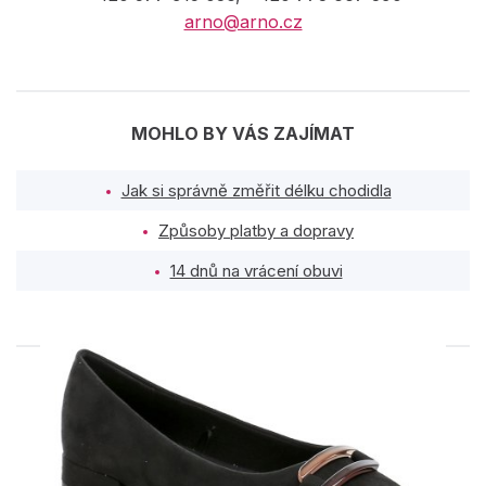
arno@arno.cz
MOHLO BY VÁS ZAJÍMAT
Jak si správně změřit délku chodidla
Způsoby platby a dopravy
14 dnů na vrácení obuvi
PODOBNÉ PRODUKTY