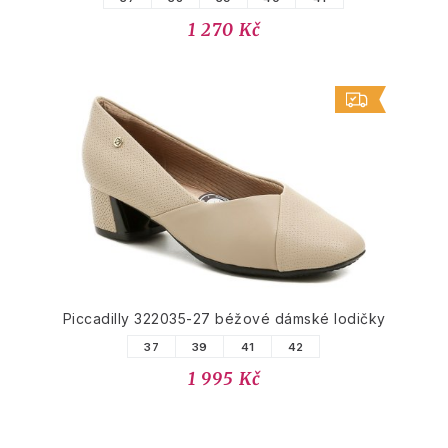
1 270 Kč
Piccadilly 322035-27 béžové dámské lodičky
37
39
41
42
1 995 Kč