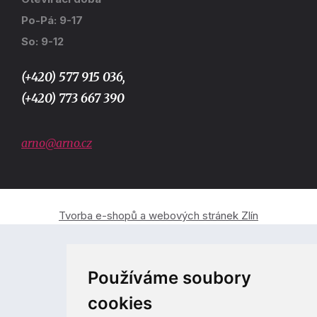
Po-Pá: 9-17
So: 9-12
(+420) 577 915 036,
(+420) 773 667 390
arno@arno.cz
Tvorba e-shopů a webových stránek Zlín
Používáme soubory
cookies