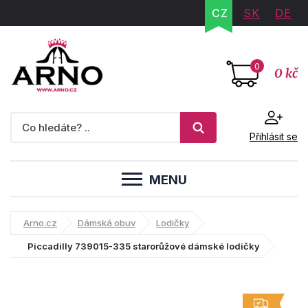
CZ
SK
DE
0
0 kč
Přihlásit se
MENU
Arno.cz
Dámská obuv
Lodičky
Piccadilly 739015-335 starorůžové dámské lodičky