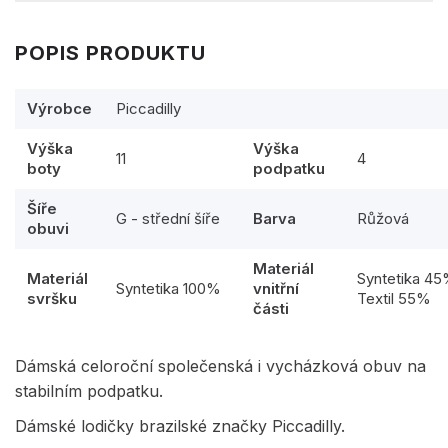
POPIS PRODUKTU
Výrobce
Piccadilly
Výška
Výška
11
4
boty
podpatku
Šíře
G - střední šíře
Barva
Růžová
obuvi
Materiál
Materiál
Syntetika 4
Syntetika 100%
vnitřní
svršku
Textil 55%
části
Dámská celoroční společenská i vycházková obuv na
stabilním podpatku.
Dámské lodičky brazilské značky Piccadilly.