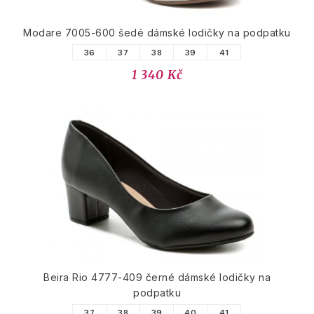
Modare 7005-600 šedé dámské lodičky na podpatku
36
37
38
39
41
1 340 Kč
Beira Rio 4777-409 černé dámské lodičky na
podpatku
37
38
39
40
41