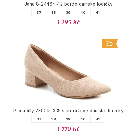
Jana 8-24464-42 bordó dámské lodičky
37
38
39
40
41
1 295 Kč
Piccadilly 739015-335 starorůžové dámské lodičky
37
38
39
40
41
1 770 Kč