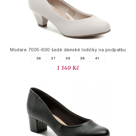
Modare 7005-600 šedé dámské lodičky na podpatku
36
37
38
39
41
1 340 Kč