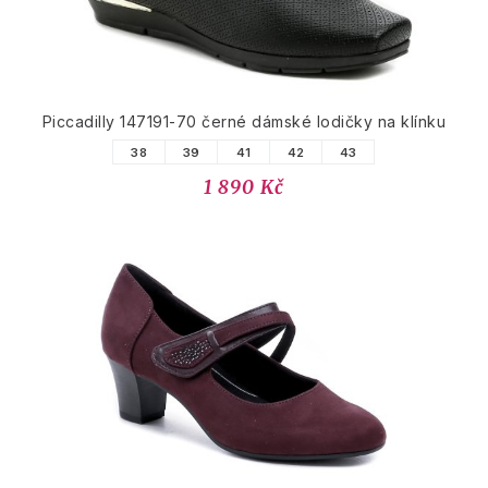
Piccadilly 147191-70 černé dámské lodičky na klínku
38
39
41
42
43
1 890 Kč