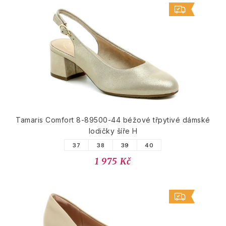
Tamaris Comfort 8-89500-44 béžové třpytivé dámské
lodičky šíře H
37
38
39
40
1 975 Kč