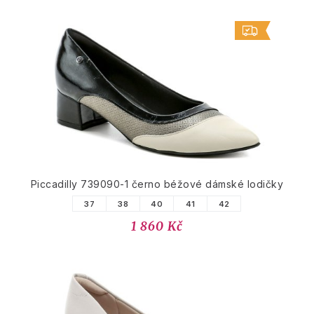
Piccadilly 739090-1 černo béžové dámské lodičky
37
38
40
41
42
1 860 Kč