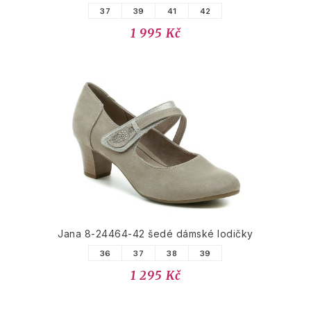
37
39
41
42
1 995 Kč
Jana 8-24464-42 šedé dámské lodičky
36
37
38
39
1 295 Kč