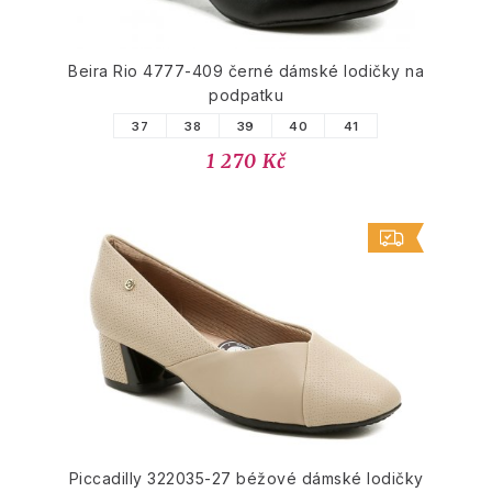
Beira Rio 4777-409 černé dámské lodičky na
podpatku
37
38
39
40
41
1 270 Kč
Piccadilly 322035-27 béžové dámské lodičky