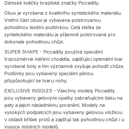
Dámské lodičky brazilské značky Piccadilly.
Obuv je vyrobena z kvalitního syntetického materiálu.
Vnitřní část obuvi je vybavena polstrovanou
pohodlnou textilní podšívkou. Celá stélka ze
syntetického materiálu je příjemně polstrovaná pro
dokonale pohodlnou chůzi.
SUPER SHAPE - Piccadilly používá speciální
trojrozměrné měření chodidla, zajišťující optimální tvar
vyrobené boty a tím významně zvyšuje pohodlí chůze.
Podšívky jsou vybaveny speciální pěnou
přizpůsobující se tvaru nohy.
EXCLUSIVE INSOLES - Všechny modely Piccadilly
jsou vybaveny gelovými opatky zabraňujícími tlaku na
paty a jejich následnému poranění. Modely na
vysokých podpatcích jsou vybaveny gelovou vložkou
v oblasti bříšek prstů a zajišťují tak pohodlnou chůzi i u
vysoce módních modelů.