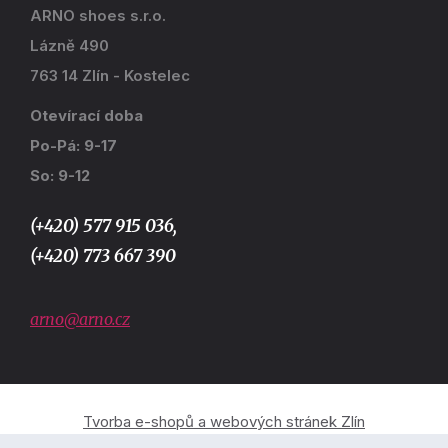
ARNO shoes s.r.o.
Lázně 490
763 14 Zlín - Kostelec
Otevírací doba
Po-Pá: 9-17
So: 9-12
(+420) 577 915 036,
(+420) 773 667 390
arno@arno.cz
Tvorba e-shopů a webových stránek Zlín