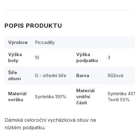
POPIS PRODUKTU
Výrobce
Piccadilly
Výška
Výška
10
3
boty
podpatku
Šíře
G - střední šíře
Barva
Růžová
obuvi
Materiál
Materiál
Syntetika 4
Syntetika 100%
vnitřní
svršku
Textil 55%
části
Dámská celoroční vycházková obuv na
nízkém podpatku.