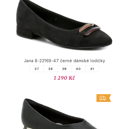
PODOBNÉ PRODUKTY
Jana 8-22169-47 černé dámské lodičky
37
38
39
40
41
1 290 Kč