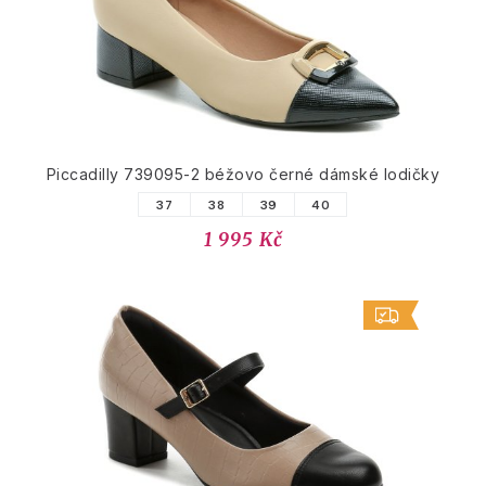
Piccadilly 739095-2 béžovo černé dámské lodičky
37
38
39
40
1 995 Kč