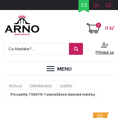
CZ
SK
DE
0
0 kč
Přihlásit se
MENU
Arno.cz
Dámská obuv
Lodičky
Piccadilly 739079-1 starorůžové dámské lodičky