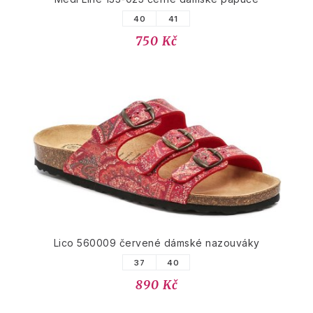
40
41
750 Kč
Lico 560009 červené dámské nazouváky
37
40
890 Kč