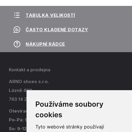
TABULKA VELIKOSTÍ
ČASTO KLADENÉ DOTAZY
NÁKUPNÍ RÁDCE
Kontakt a prodejna
ARNO shoes s.r.o.
Lázně 490
763 14 Zlín - Kostelec
Používáme soubory
Otevírací doba
cookies
Po-Pá: 9-17
Tyto webové stránky používají
So: 9-12