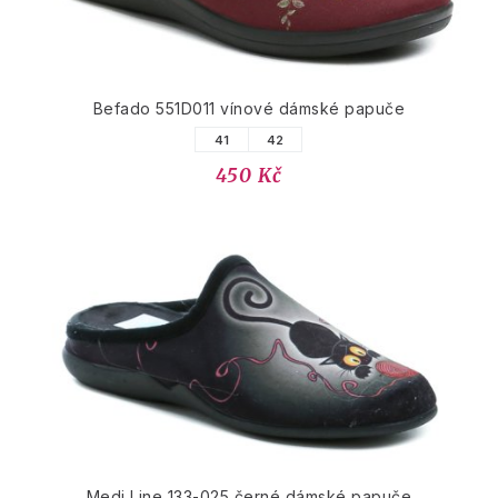
Befado 551D011 vínové dámské papuče
41
42
450 Kč
Medi Line 133-025 černé dámské papuče