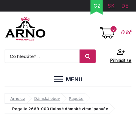
CZ
SK
DE
0
0 kč
Přihlásit se
MENU
Arno.cz
Dámská obuv
Papuče
Rogallo 2669-000 fialové dámské zimní papuče