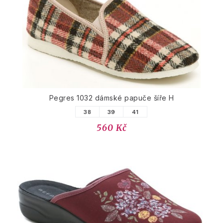
Pegres 1032 dámské papuče šíře H
38
39
41
560 Kč