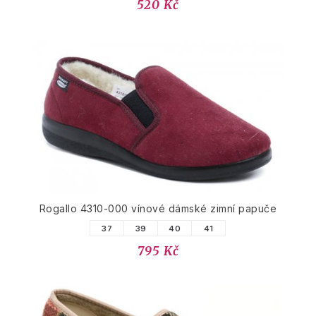
520 Kč
Rogallo 4310-000 vínové dámské zimní papuče
37
39
40
41
795 Kč