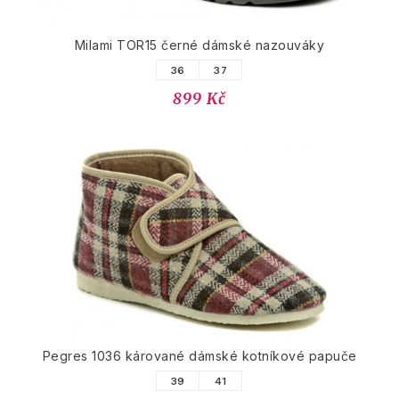
Milami TOR15 černé dámské nazouváky
36
37
899 Kč
Pegres 1036 kárované dámské kotníkové papuče
39
41