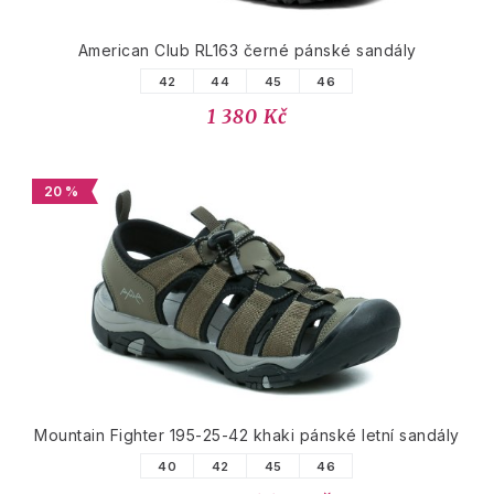
American Club RL163 černé pánské sandály
42
44
45
46
1 380 Kč
20 %
Mountain Fighter 195-25-42 khaki pánské letní sandály
40
42
45
46