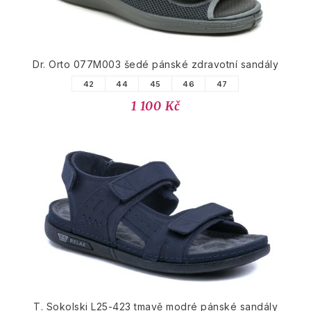
Dr. Orto 077M003 šedé pánské zdravotní sandály
42
44
45
46
47
1 100 Kč
T. Sokolski L25-423 tmavě modré pánské sandály