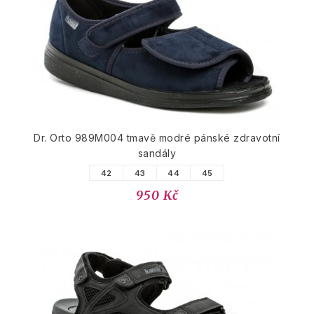
Dr. Orto 989M004 tmavě modré pánské zdravotní
sandály
42
43
44
45
950 Kč