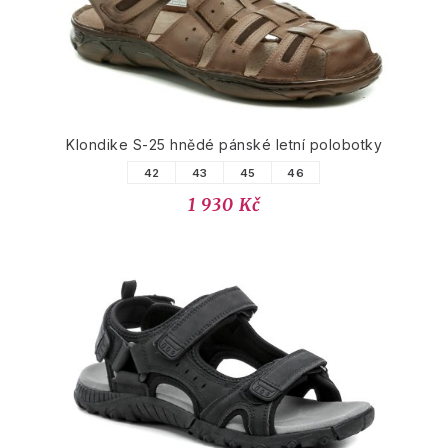
Klondike S-25 hnědé pánské letní polobotky
42
43
45
46
1 930 Kč