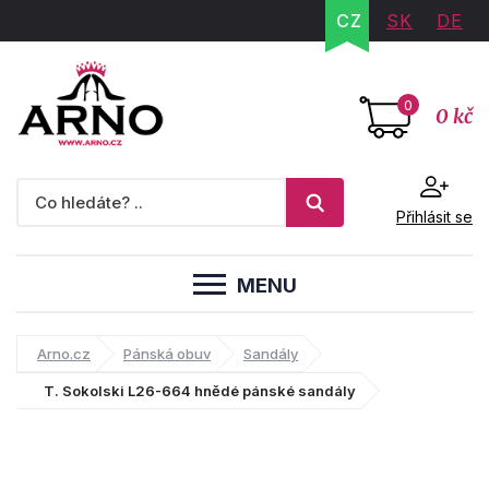
CZ
SK
DE
0
0 kč
Přihlásit se
MENU
Arno.cz
Pánská obuv
Sandály
T. Sokolski L26-664 hnědé pánské sandály