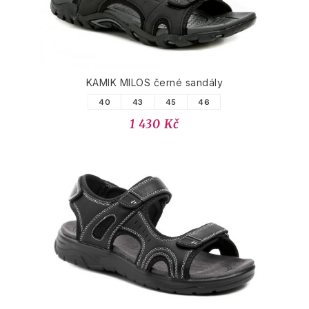
KAMIK MILOS černé sandály
40
43
45
46
1 430 Kč