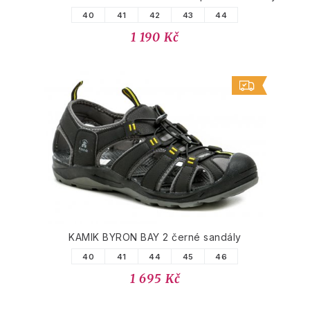
40
41
42
43
44
1 190 Kč
KAMIK BYRON BAY 2 černé sandály
40
41
44
45
46
1 695 Kč