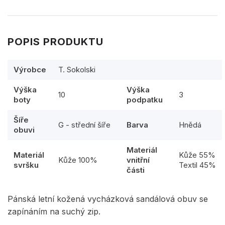
POPIS PRODUKTU
Výrobce
T. Sokolski
Výška
Výška
10
3
boty
podpatku
Šíře
G - střední šíře
Barva
Hnědá
obuvi
Materiál
Materiál
Kůže 55%
Kůže 100%
vnitřní
svršku
Textil 45%
části
Pánská letní kožená vycházková sandálová obuv se
zapínáním na suchý zip.