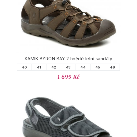
PODOBNÉ PRODUKTY
KAMIK BYRON BAY 2 hnědé letní sandály
40
41
42
43
44
45
46
1 695 Kč