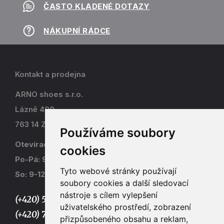
ČASTO KLADENÉ DOTAZY
NÁKUPNÍ RÁDCE
Kontakt a prodejna
ARNO shoes s.r.o.
Lázně 490
763 14 Zlín - Kostelec
Používáme soubory
Otevírací doba
cookies
Po-Pá: 9-17
Tyto webové stránky používají
So: 9-12
soubory cookies a další sledovací
nástroje s cílem vylepšení
(+420) 577 915 036,
uživatelského prostředí, zobrazení
(+420) 773 667 390
přizpůsobeného obsahu a reklam,