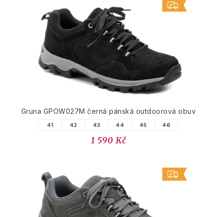
Gruna GPOW027M černá pánská outdoorová obuv
41
42
43
44
45
46
1 590 Kč