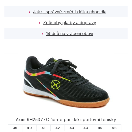
Jak si správně změřit délku chodidla
Způsoby platby a dopravy
14 dnů na vrácení obuvi
PODOBNÉ PRODUKTY
Axim 9H25377C černé pánské sportovní tenisky
39
40
41
42
43
44
45
46