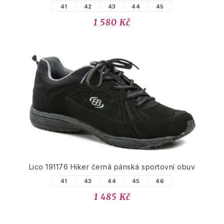
41
42
43
44
45
1 580 Kč
Lico 191176 Hiker černá pánská sportovní obuv
41
43
44
45
46
1 485 Kč