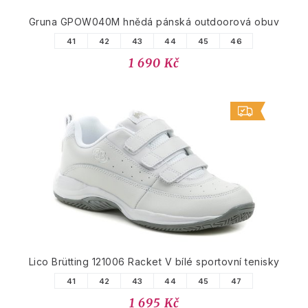
Gruna GPOW040M hnědá pánská outdoorová obuv
41
42
43
44
45
46
1 690 Kč
Lico Brütting 121006 Racket V bílé sportovní tenisky
41
42
43
44
45
47
1 695 Kč