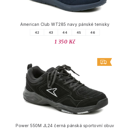
American Club WT285 navy pánské tenisky
42
43
44
45
46
1 350 Kč
Power 550M JL24 černá pánská sportovní obuv