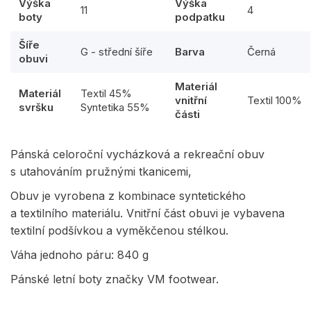
Výška
Výška
11
4
boty
podpatku
Šíře
G - střední šíře
Barva
Černá
obuvi
Materiál
Materiál
Textil 45%
vnitřní
Textil 100%
svršku
Syntetika 55%
části
Pánská celoroční vycházková a rekreační obuv
s utahováním pružnými tkanicemi,
Obuv je vyrobena z kombinace syntetického
a textilního materiálu. Vnitřní část obuvi je vybavena
textilní podšívkou a vyměkčenou stélkou.
Váha jednoho páru: 840 g
Pánské letní boty značky VM footwear.