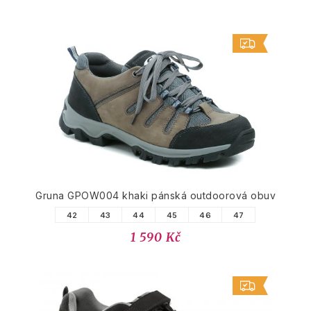
Gruna GPOW004 khaki pánská outdoorová obuv
42
43
44
45
46
47
1 590 Kč