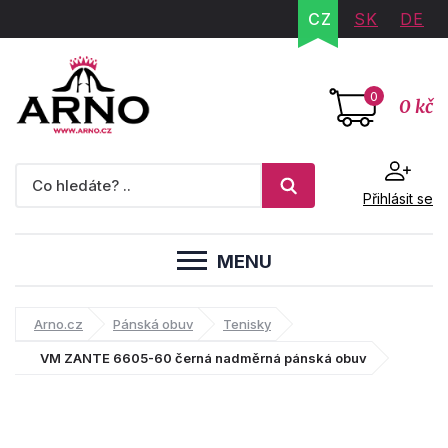
CZ
SK
DE
0
0 kč
Přihlásit se
MENU
Arno.cz
Pánská obuv
Tenisky
VM ZANTE 6605-60 černá nadměrná pánská obuv