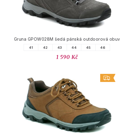
Gruna GPOW028M šedá pánská outdoorová obuv
41
42
43
44
45
46
1 590 Kč