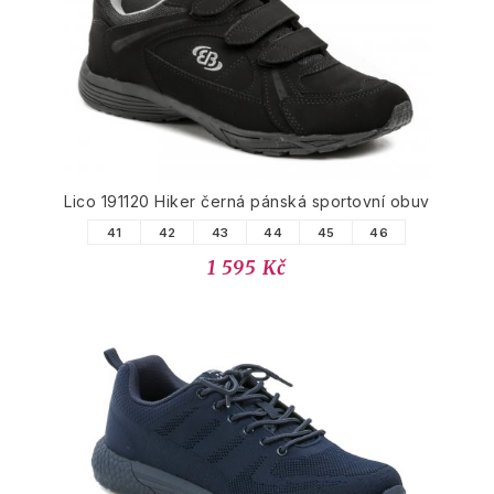
Lico 191120 Hiker černá pánská sportovní obuv
41
42
43
44
45
46
1 595 Kč