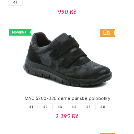
47
950 Kč
Novinka
IMAC 5200-026 černé pánské polobotky
41
42
43
44
45
46
2 295 Kč