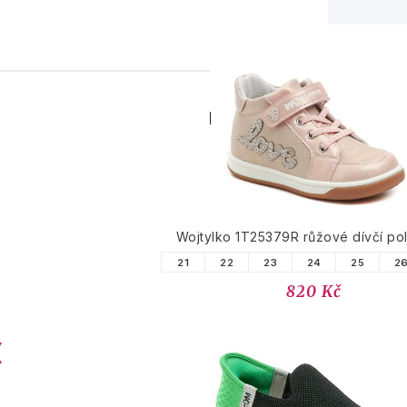
PODOBNÉ PRODUK
Wojtylko 1T25379R růžové dívčí po
21
22
23
24
25
2
820 Kč