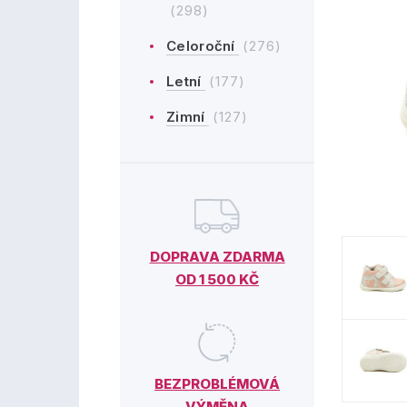
(298)
Celoroční
(276)
Letní
(177)
Zimní
(127)
DOPRAVA ZDARMA
OD 1 500 KČ
BEZPROBLÉMOVÁ
VÝMĚNA