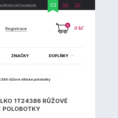
CZ
SK
DE
avštivte náš facebook
0
0 kč
Registrace
ZNAČKY
DOPLŇKY
4386 růžové dětské polobotky
LKO 1T24386 RŮŽOVÉ
É POLOBOTKY