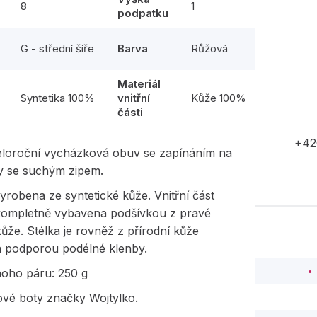
8
1
podpatku
G - střední šíře
Barva
Růžová
Materiál
l
Syntetika 100%
vnitřní
Kůže 100%
části
+42
eloroční vycházková obuv se zapínáním na
y se suchým zipem.
yrobena ze syntetické kůže. Vnitřní část
 kompletně vybavena podšívkou z pravé
kůže. Stélka je rovněž z přírodní kůže
 podporou podélné klenby.
noho páru: 250 g
vé boty značky Wojtylko.