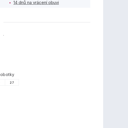
14 dnů na vrácení obuvi
TY
lobotky
6
27