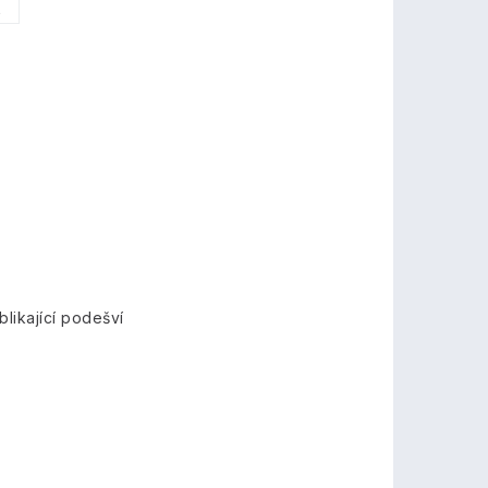
6
likající podešví