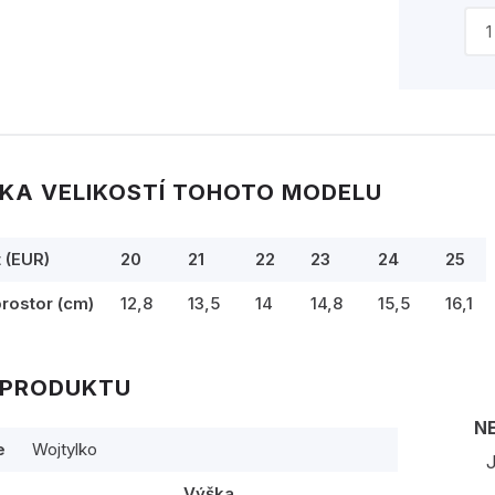
KA VELIKOSTÍ TOHOTO MODELU
t (EUR)
20
21
22
23
24
25
prostor (cm)
12,8
13,5
14
14,8
15,5
16,1
 PRODUKTU
N
e
Wojtylko
J
Výška