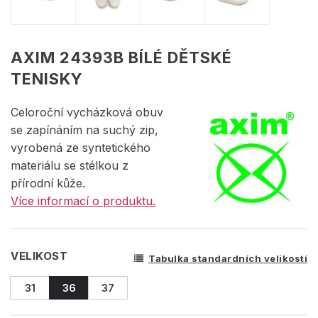
AXIM 24393B BÍLÉ DĚTSKÉ
TENISKY
Celoroční vycházková obuv
se zapínáním na suchý zip,
vyrobená ze syntetického
materiálu se stélkou z
přírodní kůže.
Více informací o produktu.
VELIKOST
Tabulka standardních velikostí
31
36
37