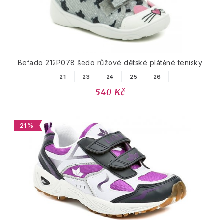
Befado 212P078 šedo růžové dětské plátěné tenisky
21
23
24
25
26
540 Kč
21 %