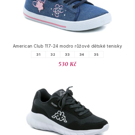
American Club 117-24 modro růžové dětské tenisky
31
32
33
34
35
530 Kč