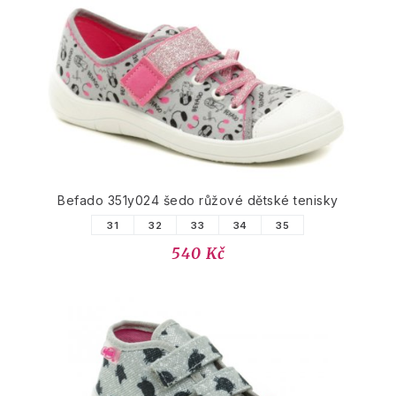
Befado 351y024 šedo růžové dětské tenisky
31
32
33
34
35
540 Kč