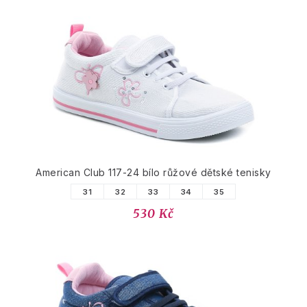
American Club 117-24 bílo růžové dětské tenisky
31
32
33
34
35
530 Kč