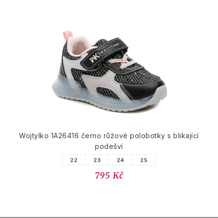
Wojtylko 1A26416 černo růžové polobotky s blikající
podešví
22
23
24
25
795 Kč