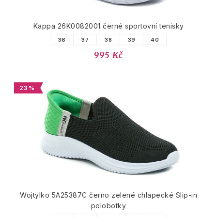
Kappa 26K0082001 černé sportovní tenisky
36
37
38
39
40
995 Kč
23 %
Wojtylko 5A25387C černo zelené chlapecké Slip-in
polobotky