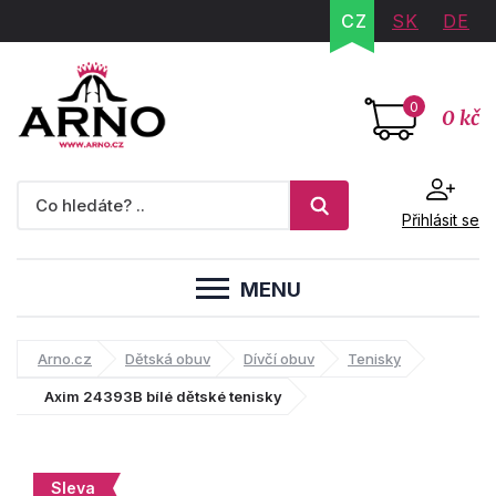
CZ
SK
DE
0
0 kč
Přihlásit se
MENU
Arno.cz
Dětská obuv
Dívčí obuv
Tenisky
Axim 24393B bílé dětské tenisky
Sleva