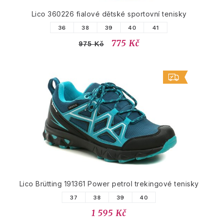
Lico 360226 fialové dětské sportovní tenisky
36
38
39
40
41
775 Kč
975 Kč
Lico Brütting 191361 Power petrol trekingové tenisky
37
38
39
40
1 595 Kč