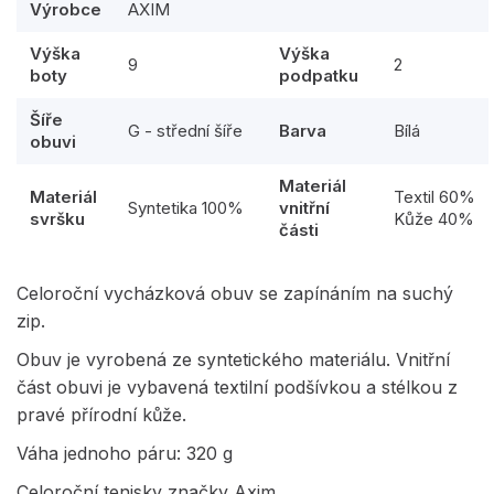
Výrobce
AXIM
Výška
Výška
9
2
boty
podpatku
Šíře
G - střední šíře
Barva
Bílá
obuvi
Materiál
Materiál
Textil 60%
Syntetika 100%
vnitřní
svršku
Kůže 40%
části
Celoroční vycházková obuv se zapínáním na suchý
zip.
Obuv je vyrobená ze syntetického materiálu. Vnitřní
část obuvi je vybavená textilní podšívkou a stélkou z
pravé přírodní kůže.
Váha jednoho páru: 320 g
Celoroční tenisky značky Axim.