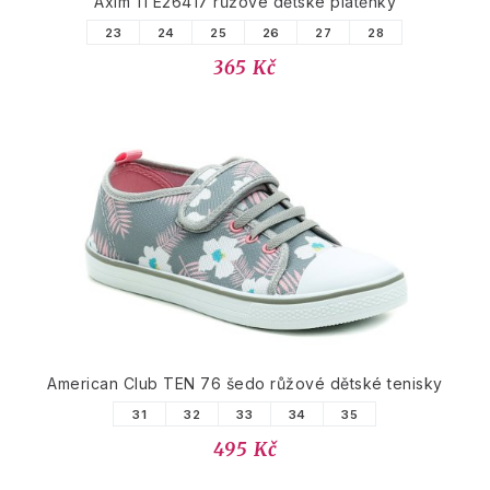
Axim 1TE26417 růžové dětské plátěnky
23
24
25
26
27
28
365 Kč
American Club TEN 76 šedo růžové dětské tenisky
31
32
33
34
35
495 Kč