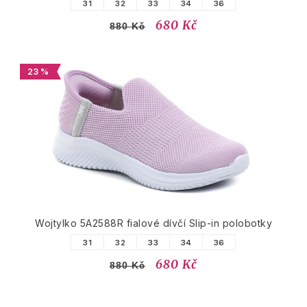
31
32
33
34
36
680 Kč
880 Kč
23 %
Wojtylko 5A2588R fialové dívčí Slip-in polobotky
31
32
33
34
36
680 Kč
880 Kč