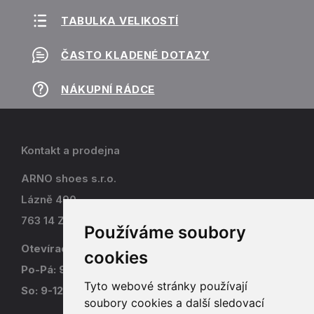
TABULKA VELIKOSTÍ
ČASTO KLADENÉ DOTAZY
NÁKUPNÍ RÁDCE
Kontakt a prodejna
ARNO shoes s.r.o.
Lázně 490
763 14 Zlín - Kostelec
Používáme soubory
Otevírací doba
cookies
Po-Pá: 9-17
Tyto webové stránky používají
So: 9-12
soubory cookies a další sledovací