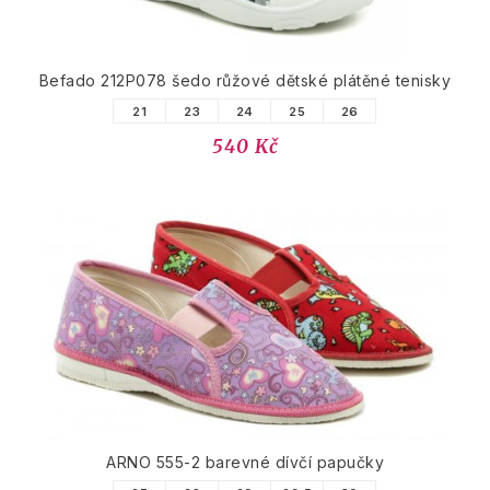
Befado 212P078 šedo růžové dětské plátěné tenisky
21
23
24
25
26
540 Kč
ARNO 555-2 barevné dívčí papučky