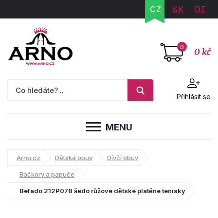
CZ
SK
DE
0
0 kč
Přihlásit se
MENU
Arno.cz
Dětská obuv
Dívčí obuv
Bačkory a papuče
Befado 212P078 šedo růžové dětské plátěné tenisky