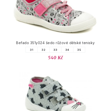
Befado 351y024 šedo růžové dětské tenisky
31
32
33
34
35
540 Kč