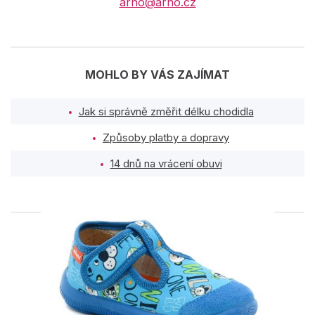
arno@arno.cz
MOHLO BY VÁS ZAJÍMAT
Jak si správně změřit délku chodidla
Způsoby platby a dopravy
14 dnů na vrácení obuvi
PODOBNÉ PRODUKTY