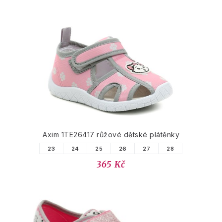
Axim 1TE26417 růžové dětské plátěnky
23
24
25
26
27
28
365 Kč