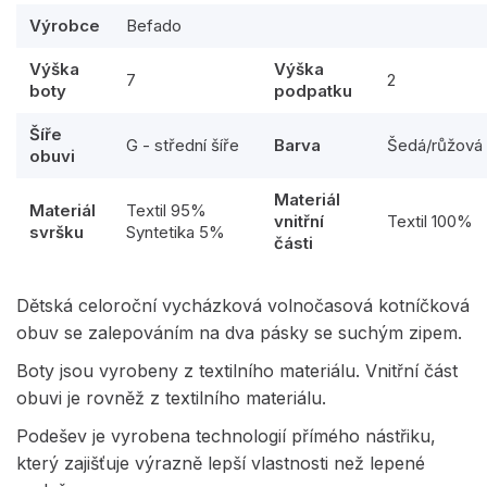
Výrobce
Befado
Výška
Výška
7
2
boty
podpatku
Šíře
G - střední šíře
Barva
Šedá/růžová
obuvi
Materiál
Materiál
Textil 95%
vnitřní
Textil 100%
svršku
Syntetika 5%
části
Dětská celoroční vycházková volnočasová kotníčková
obuv se zalepováním na dva pásky se suchým zipem.
Boty jsou vyrobeny z textilního materiálu. Vnitřní část
obuvi je rovněž z textilního materiálu.
Podešev je vyrobena technologií přímého nástřiku,
který zajišťuje výrazně lepší vlastnosti než lepené