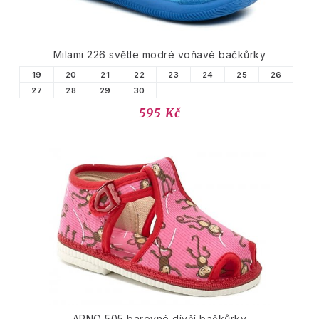
Milami 226 světle modré voňavé bačkůrky
19
20
21
22
23
24
25
26
27
28
29
30
595 Kč
ARNO 505 barevné dívčí bačkůrky