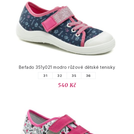
Befado 351y021 modro růžové dětské tenisky
31
32
35
36
540 Kč