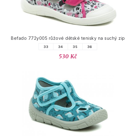
Befado 772y005 růžové dětské tenisky na suchý zip
33
34
35
36
530 Kč