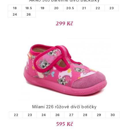
18
18.5
19
20
20.5
21
22
23
24
26
299 Kč
Milami 226 růžové dívčí botičky
22
23
24
26
27
28
29
30
595 Kč