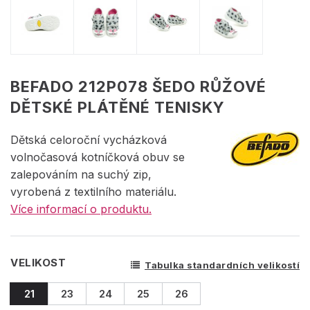
BEFADO 212P078 ŠEDO RŮŽOVÉ
DĚTSKÉ PLÁTĚNÉ TENISKY
Dětská celoroční vycházková
volnočasová kotníčková obuv se
zalepováním na suchý zip,
vyrobená z textilního materiálu.
Více informací o produktu.
VELIKOST
Tabulka standardních velikostí
21
23
24
25
26