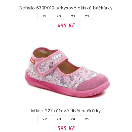
Befado 630P010 tyrkysové dětské bačkůrky
19
20
21
22
495 Kč
Milami 227 růžové dívčí bačkůrky
22
23
24
25
595 Kč