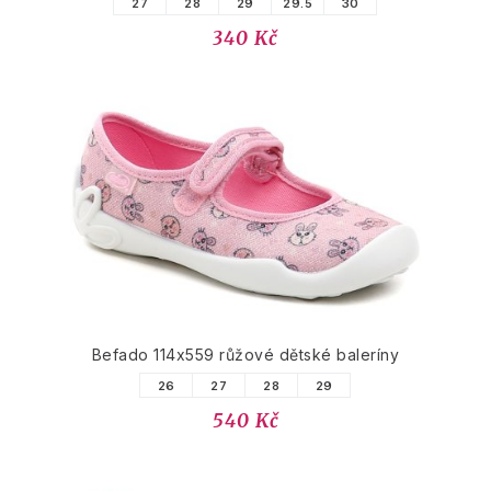
27
28
29
29.5
30
340 Kč
Befado 114x559 růžové dětské baleríny
26
27
28
29
540 Kč