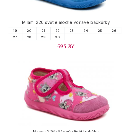
Milami 226 světle modré voňavé bačkůrky
19
20
21
22
23
24
25
26
27
28
29
30
595 Kč
Milami 226 růžové dívčí botičky