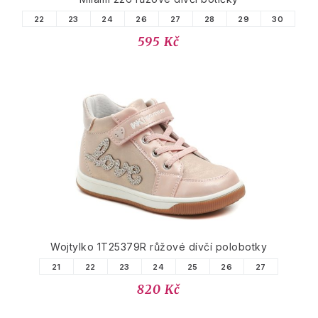
22
23
24
26
27
28
29
30
595 Kč
Wojtylko 1T25379R růžové dívčí polobotky
21
22
23
24
25
26
27
820 Kč