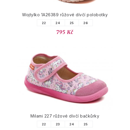
Wojtylko 1A26389 růžové dívčí polobotky
22
24
25
26
795 Kč
Milami 227 růžové dívčí bačkůrky
22
23
24
25