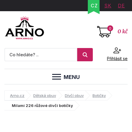
CZ
SK
DE
0
0 kč
Přihlásit se
MENU
Arno.cz
Dětská obuv
Dívčí obuv
Botičky
Milami 226 růžové dívčí botičky