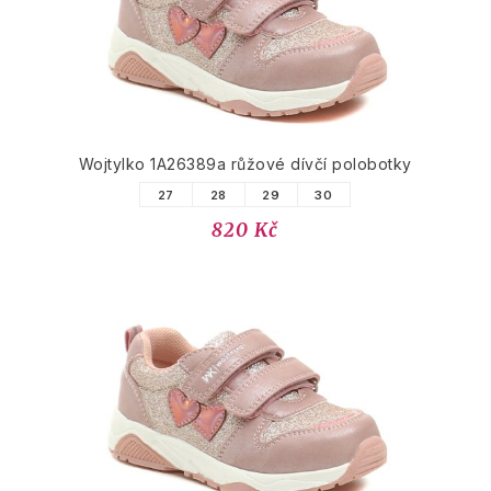
Wojtylko 1A26389a růžové dívčí polobotky
27
28
29
30
820 Kč