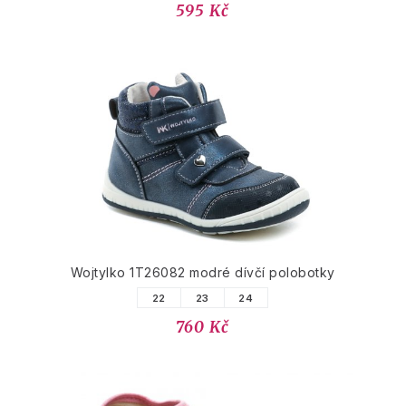
595 Kč
Wojtylko 1T26082 modré dívčí polobotky
22
23
24
760 Kč