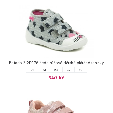
Befado 212P078 šedo růžové dětské plátěné tenisky
21
23
24
25
26
540 Kč