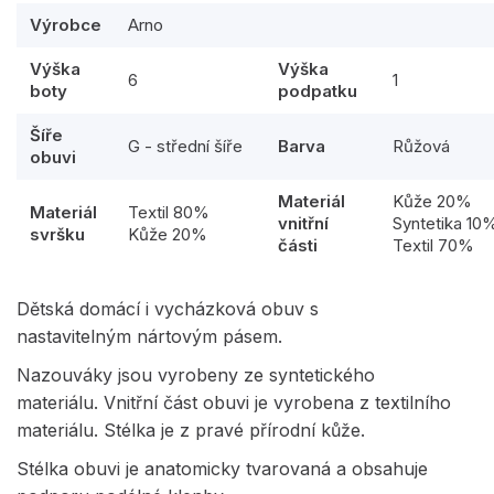
Výrobce
Arno
Výška
Výška
6
1
boty
podpatku
Šíře
G - střední šíře
Barva
Růžová
obuvi
Materiál
Kůže 20%
Materiál
Textil 80%
vnitřní
Syntetika 10
svršku
Kůže 20%
části
Textil 70%
Dětská domácí i vycházková obuv s
nastavitelným nártovým pásem.
Nazouváky jsou vyrobeny ze syntetického
materiálu. Vnitřní část obuvi je vyrobena z textilního
materiálu. Stélka je z pravé přírodní kůže.
Stélka obuvi je anatomicky tvarovaná a obsahuje