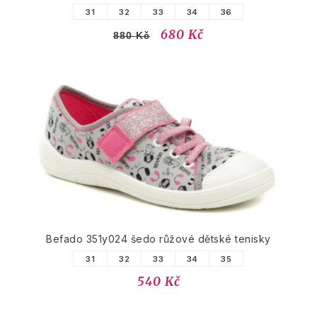
31
32
33
34
36
680 Kč
880 Kč
Befado 351y024 šedo růžové dětské tenisky
31
32
33
34
35
540 Kč