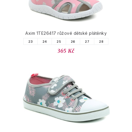
Axim 1TE26417 růžové dětské plátěnky
23
24
25
26
27
28
365 Kč