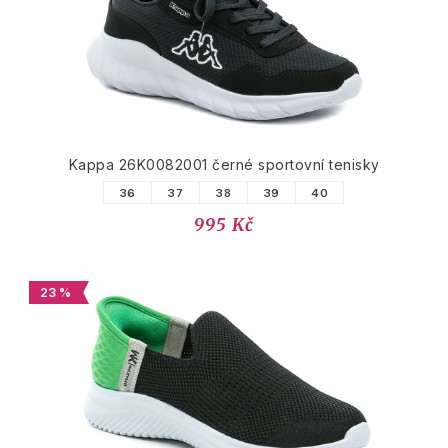
Kappa 26K0082001 černé sportovní tenisky
36
37
38
39
40
995 Kč
23 %