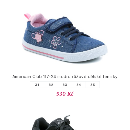
American Club 117-24 modro růžové dětské tenisky
31
32
33
34
35
530 Kč