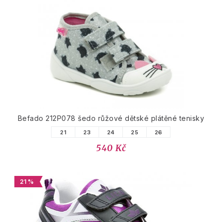
Befado 212P078 šedo růžové dětské plátěné tenisky
21
23
24
25
26
540 Kč
21 %