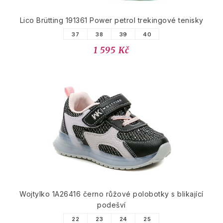
Lico Brütting 191361 Power petrol trekingové tenisky
37
38
39
40
1 595 Kč
Wojtylko 1A26416 černo růžové polobotky s blikající
podešví
22
23
24
25