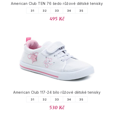
American Club TEN 76 šedo růžové dětské tenisky
31
32
33
34
35
495 Kč
American Club 117-24 bílo růžové dětské tenisky
31
32
33
34
35
530 Kč