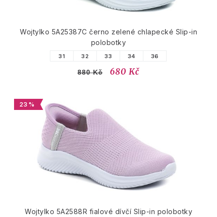
Wojtylko 5A25387C černo zelené chlapecké Slip-in
polobotky
31
32
33
34
36
680 Kč
880 Kč
23 %
Wojtylko 5A2588R fialové dívčí Slip-in polobotky