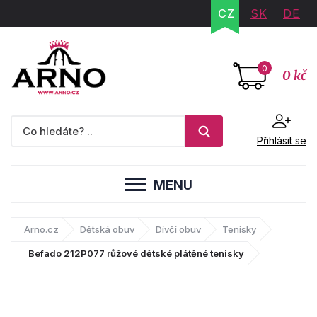
CZ
SK
DE
0
0 kč
Přihlásit se
MENU
Arno.cz
Dětská obuv
Dívčí obuv
Tenisky
Befado 212P077 růžové dětské plátěné tenisky