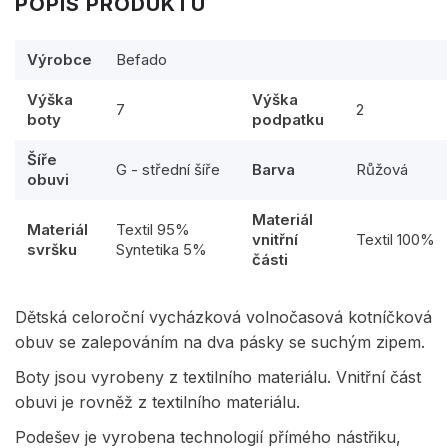
POPIS PRODUKTU
Výrobce
Befado
Výška
Výška
7
2
boty
podpatku
Šíře
G - střední šíře
Barva
Růžová
obuvi
Materiál
Materiál
Textil 95%
vnitřní
Textil 100%
svršku
Syntetika 5%
části
Dětská celoroční vycházková volnočasová kotníčková
obuv se zalepováním na dva pásky se suchým zipem.
Boty jsou vyrobeny z textilního materiálu. Vnitřní část
obuvi je rovněž z textilního materiálu.
Podešev je vyrobena technologií přímého nástřiku,