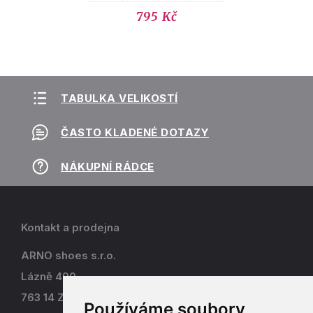
795 Kč
TABULKA VELIKOSTÍ
ČASTO KLADENÉ DOTAZY
NÁKUPNÍ RÁDCE
Kontakt a prodejna
ARNO shoes s.r.o.
Lázně 490
763 14 Zlín - Kostelec
Používáme soubory