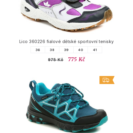
Lico 360226 fialové dětské sportovní tenisky
36
38
39
40
41
775 Kč
975 Kč