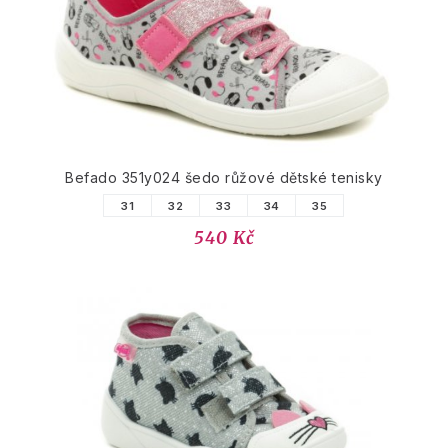
Befado 351y024 šedo růžové dětské tenisky
31
32
33
34
35
540 Kč