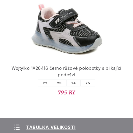
Wojtylko 1A26416 černo růžové polobotky s blikající
podešví
22
23
24
25
795 Kč
TABULKA VELIKOSTÍ