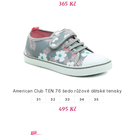
365 Kč
American Club TEN 76 šedo růžové dětské tenisky
31
32
33
34
35
495 Kč