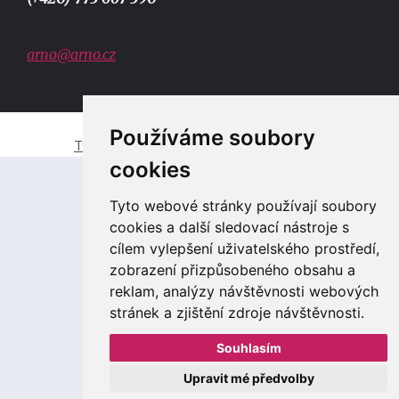
arno@arno.cz
Používáme soubory
Tvorba e-shopů a webových stránek Zlín
cookies
Tyto webové stránky používají soubory
cookies a další sledovací nástroje s
cílem vylepšení uživatelského prostředí,
zobrazení přizpůsobeného obsahu a
reklam, analýzy návštěvnosti webových
stránek a zjištění zdroje návštěvnosti.
Souhlasím
Upravit mé předvolby