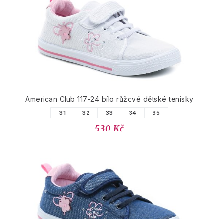
American Club 117-24 bílo růžové dětské tenisky
31
32
33
34
35
530 Kč