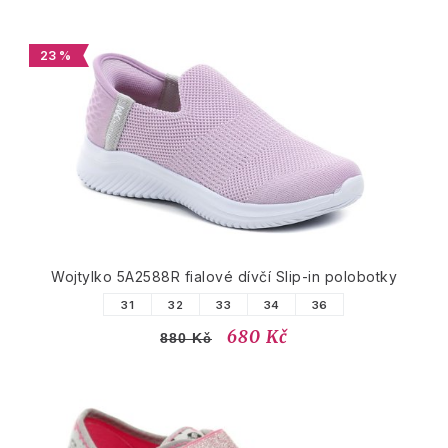
23 %
Wojtylko 5A2588R fialové dívčí Slip-in polobotky
31
32
33
34
36
680 Kč
880 Kč