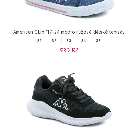
American Club 117-24 modro růžové dětské tenisky
31
32
33
34
35
530 Kč