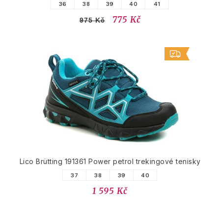
36
38
39
40
41
775 Kč
975 Kč
Lico Brütting 191361 Power petrol trekingové tenisky
37
38
39
40
1 595 Kč