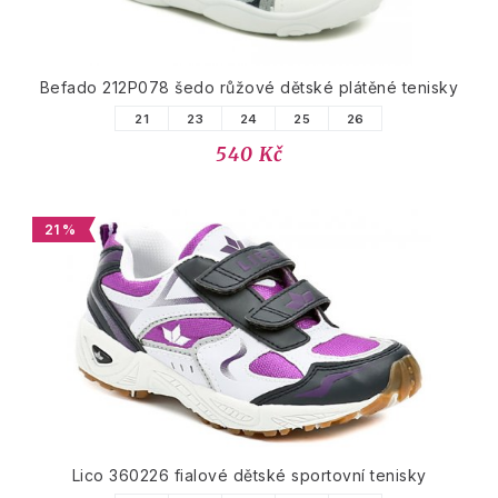
Befado 212P078 šedo růžové dětské plátěné tenisky
21
23
24
25
26
540 Kč
21 %
Lico 360226 fialové dětské sportovní tenisky