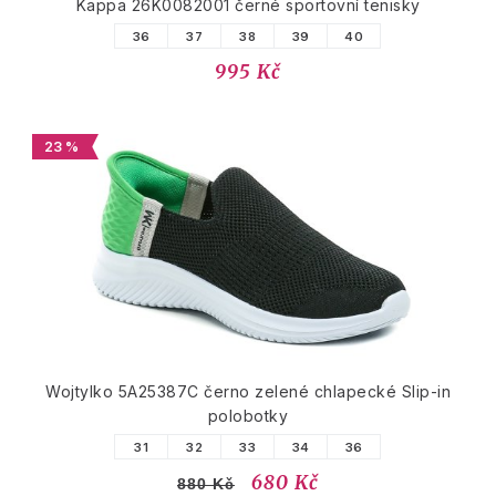
Kappa 26K0082001 černé sportovní tenisky
36
37
38
39
40
995 Kč
23 %
Wojtylko 5A25387C černo zelené chlapecké Slip-in
polobotky
31
32
33
34
36
680 Kč
880 Kč