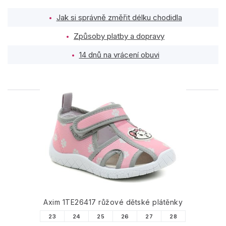
Jak si správně změřit délku chodidla
Způsoby platby a dopravy
14 dnů na vrácení obuvi
PODOBNÉ PRODUKTY
Axim 1TE26417 růžové dětské plátěnky
23
24
25
26
27
28