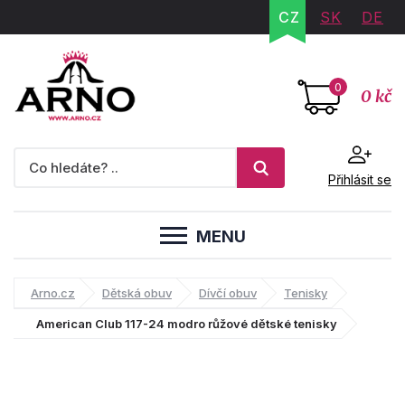
CZ
SK
DE
0
0 kč
Přihlásit se
MENU
Arno.cz
Dětská obuv
Dívčí obuv
Tenisky
American Club 117-24 modro růžové dětské tenisky