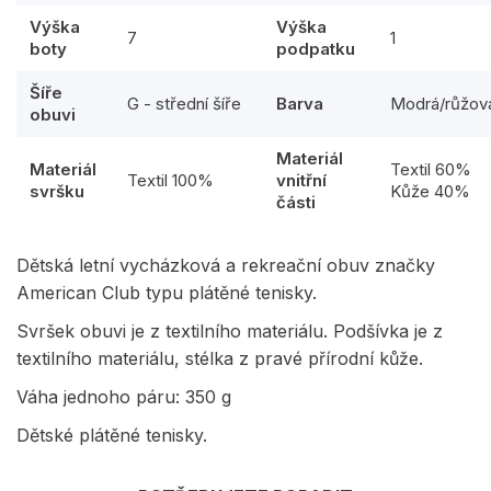
Výška
Výška
7
1
boty
podpatku
Šíře
G - střední šíře
Barva
Modrá/růžov
obuvi
Materiál
Materiál
Textil 60%
Textil 100%
vnitřní
svršku
Kůže 40%
části
Dětská letní vycházková a rekreační obuv značky
American Club typu plátěné tenisky.
Svršek obuvi je z textilního materiálu. Podšívka je z
textilního materiálu, stélka z pravé přírodní kůže.
Váha jednoho páru: 350 g
Dětské plátěné tenisky.