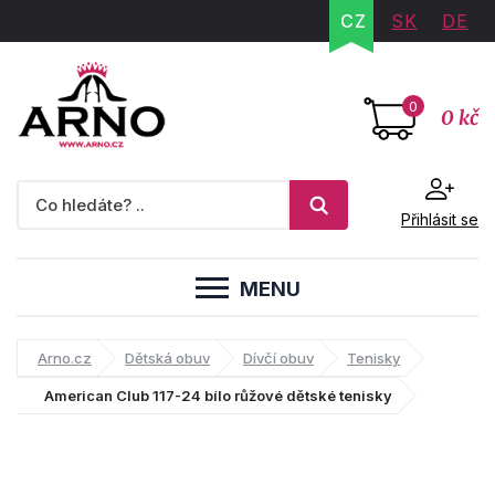
CZ
SK
DE
0
0 kč
Přihlásit se
MENU
Arno.cz
Dětská obuv
Dívčí obuv
Tenisky
American Club 117-24 bílo růžové dětské tenisky