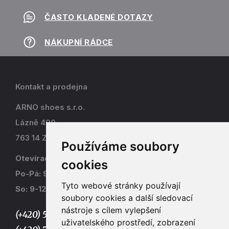
ČASTO KLADENÉ DOTAZY
NÁKUPNÍ RÁDCE
Kontakt a prodejna
ARNO shoes s.r.o.
Lázně 490
763 14 Zlín - Kostelec
Používáme soubory
Otevírací doba
cookies
Po-Pá: 9-17
Tyto webové stránky používají
So: 9-12
soubory cookies a další sledovací
nástroje s cílem vylepšení
(+420) 577 915 036,
uživatelského prostředí, zobrazení