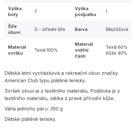
Výška
Výška
7
1
boty
podpatku
Šíře
G - střední šíře
Barva
Bílá/růžová
obuvi
Materiál
Materiál
Textil 60%
Textil 100%
vnitřní
svršku
Kůže 40%
části
Dětská letní vycházková a rekreační obuv značky
American Club typu plátěné tenisky.
Svršek obuvi je z textilního materiálu. Podšívka je z
textilního materiálu, stélka z pravé přírodní kůže.
Váha jednoho páru: 350 g
Dětské plátěné tenisky.