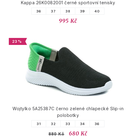
Kappa 26K0082001 černé sportovní tenisky
36
37
38
39
40
995 Kč
23 %
Wojtylko 5A25387C černo zelené chlapecké Slip-in
polobotky
31
32
33
34
36
680 Kč
880 Kč