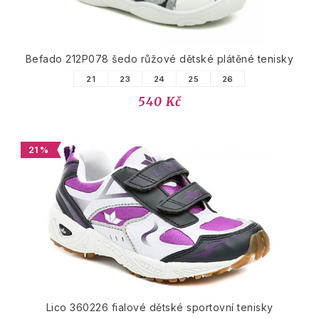
Befado 212P078 šedo růžové dětské plátěné tenisky
21
23
24
25
26
540 Kč
21 %
Lico 360226 fialové dětské sportovní tenisky