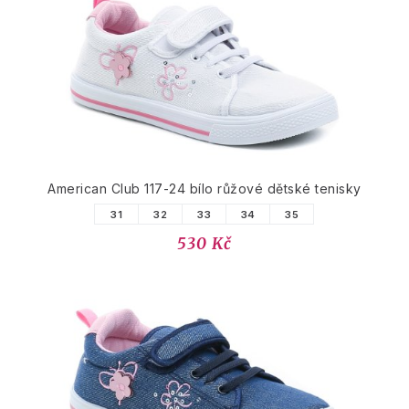
American Club 117-24 bílo růžové dětské tenisky
31
32
33
34
35
530 Kč