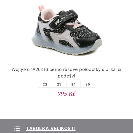
Wojtylko 1A26416 černo růžové polobotky s blikající
podešví
22
23
24
25
795 Kč
TABULKA VELIKOSTÍ