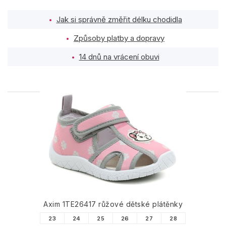
Jak si správně změřit délku chodidla
Způsoby platby a dopravy
14 dnů na vrácení obuvi
PODOBNÉ PRODUKTY
Axim 1TE26417 růžové dětské plátěnky
23
24
25
26
27
28