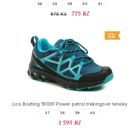
36
38
39
40
41
775 Kč
975 Kč
Lico Brütting 191361 Power petrol trekingové tenisky
37
38
39
40
1 595 Kč