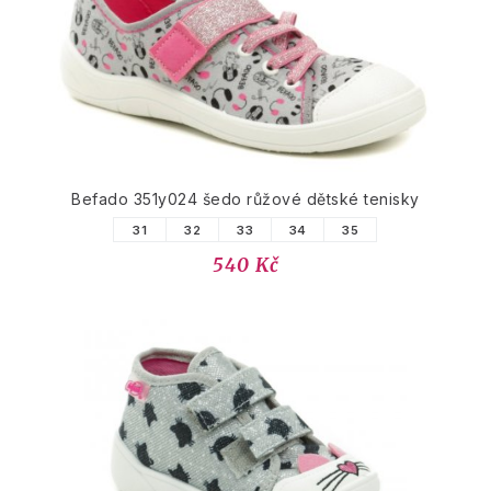
Befado 351y024 šedo růžové dětské tenisky
31
32
33
34
35
540 Kč