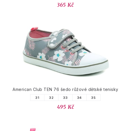
365 Kč
American Club TEN 76 šedo růžové dětské tenisky
31
32
33
34
35
495 Kč