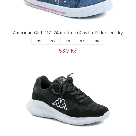
American Club 117-24 modro růžové dětské tenisky
31
32
33
34
35
530 Kč