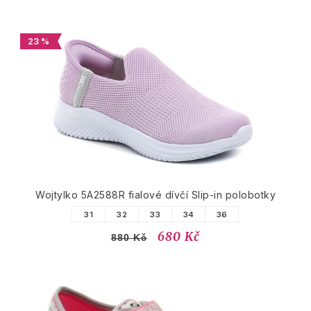
23 %
Wojtylko 5A2588R fialové dívčí Slip-in polobotky
31
32
33
34
36
680 Kč
880 Kč