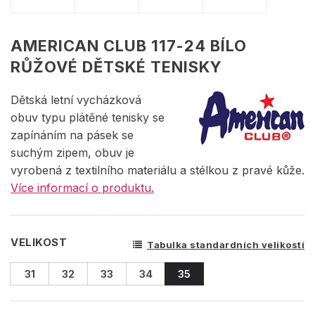
AMERICAN CLUB 117-24 BÍLO
RŮŽOVÉ DĚTSKÉ TENISKY
Dětská letní vycházková
obuv typu plátěné tenisky se
zapínáním na pásek se
suchým zipem, obuv je
vyrobená z textilního materiálu a stélkou z pravé kůže.
Více informací o produktu.
VELIKOST
Tabulka standardních velikostí
31
32
33
34
35